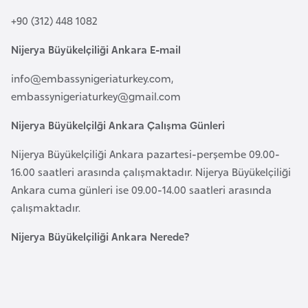
a
+90 (312) 448 1082
r
Nijerya Büyükelçiliği Ankara E-mail
u
s
info@embassynigeriaturkey.com
,
embassynigeriaturkey@gmail.com
B
Nijerya Büyükelçilği Ankara Çalışma Günleri
e
l
Nijerya Büyükelçiliği Ankara pazartesi-perşembe 09.00-
ç
16.00 saatleri arasında çalışmaktadır. Nijerya Büyükelçiliği
i
Ankara cuma günleri ise 09.00-14.00 saatleri arasında
k
çalışmaktadır.
a
Nijerya Büyükelçiliği Ankara Nerede?
B
e
n