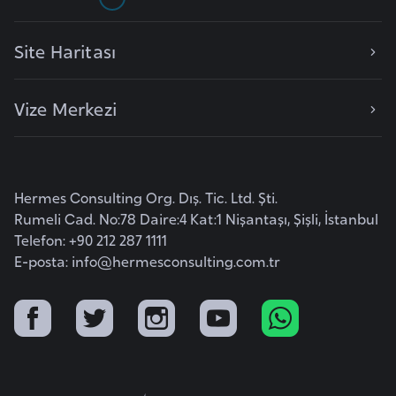
F
a
Site Haritası
s
o
Vize Merkezi
Ç
a
d
Hermes Consulting Org. Dış. Tic. Ltd. Şti.
Rumeli Cad. No:78 Daire:4 Kat:1 Nişantaşı, Şişli, İstanbul
Ç
Telefon: +90 212 287 1111
e
E-posta:
info@hermesconsulting.com.tr
k
C
u
m
h
u