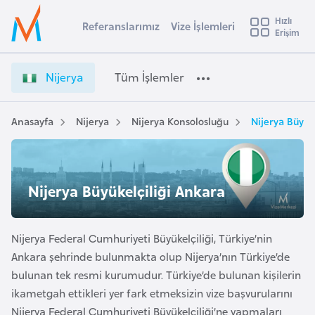
u
Hızlı
s
Referanslarımız
Vize İşlemleri
Başvuru yapmak istediğiniz ülkeyi seçin
Erişim
N
İ
Üye
t
Ülke Seçimi
i
Girişi
r
j
l
Nijerya
Tüm İşlemler
a
e
l
e
r
y
y
Anasayfa
Nijerya
Nijerya Konsolosluğu
Nijerya Büyük
t
a
a
V
i
i
A
z
ş
Nijerya Büyükelçiliği Ankara
v
e
u
i
İ
s
ş
Nijerya Federal Cumhuriyeti Büyükelçiliği, Türkiye’nin
m
t
l
Ankara şehrinde bulunmakta olup Nijerya’nın Türkiye’de
u
e
bulunan tek resmi kurumudur. Türkiye’de bulunan kişilerin
r
m
ikametgah ettikleri yer fark etmeksizin vize başvurularını
y
l
Nijerya Federal Cumhuriyeti Büyükelçiliği’ne yapmaları