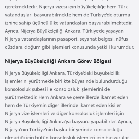
a
e
gerekmektedir. Nijerya vizesi için büyükelçiliğe hem Türk
r
vatandaşları başvurabilmekte hem de Türkiye’de oturma
i
A
iznine sahip üçüncü ülke vatandaşları başvurabilmektedir.
z
Ayrıca, Nijerya Büyükelçiliği Ankara, Türkiye’de yaşayan
e
Nijerya vatandaşlarının pasaport, seyahat belgesi, nüfus
r
cüzdanı, doğum gibi işlemleri konusunda yetkili kurumdur.
b
Nijerya Büyükelçiliği Ankara Görev Bölgesi
a
y
Nijerya Büyükelçiliği Ankara, Türkiye’deki büyükelçilik
c
işlemlerini yürütmekle birlikte büyesinde bulundurduğu
a
konsolosluk şubesi ile konsolosluk işlemlerini de
n
yürütmektedir. Hem Ankara ve çevre illerde ikamet eden
hem de Türkiye’nin diğer illerinde ikamet eden kişiler
B
Nijerya vize işlemleri ve diğer konsolosluk işlemleri için
a
Nijerya Büyükelçiliği Ankara’ya başvuru yapabilirler. Ayrıca,
h
Nijerya’nın Türkiye’nin başka bir yerinde konsolosluğu
r
olmadığı için bütün konsolosluk işlemleri için başvurular