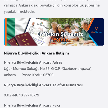
e
yalnızca Ankara’daki büyükelçiliğin konsolosluk şubesine
y
yapılabilmektedir.
n
B
a
n
g
Nijerya Büyükelçiliği Ankara İletişim
l
a
Nijerya Büyükelçiliği Ankara Adres
d
Uğur Mumcu Sokağı, No.56, G.O.P. (Gaziosmanpaşa),
e
Ankara Posta Kodu: 06700
ş
Nijerya Büyükelçiliği Ankara Telefon Numarası
0312 448 10 77-78-79
B
e
Nijerya Büyükelçiliği Ankara Faks
l