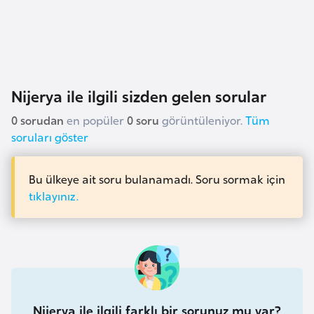
i
n
B
o
Nijerya ile ilgili sizden gelen sorular
s
n
0 sorudan
en popüler
0 soru
görüntüleniyor.
Tüm
soruları göster
a
H
e
Bu ülkeye ait soru bulanamadı. Soru sormak için
r
tıklayınız.
s
e
k
B
u
Nijerya ile ilgili farklı bir sorunuz mu var?