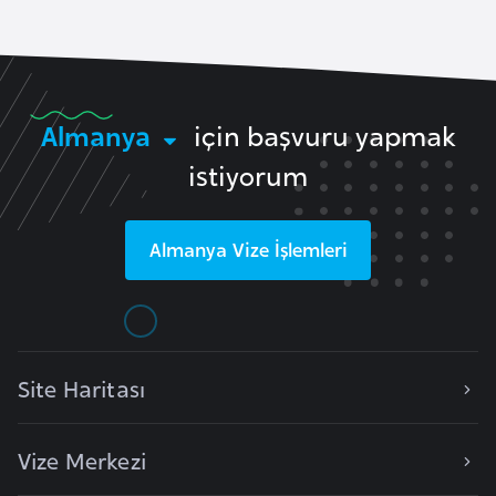
i
b
u
t
i
Almanya
için başvuru yapmak
istiyorum
Ç
i
n
Almanya
Vize İşlemleri
D
a
n
Site Haritası
i
m
a
Vize Merkezi
r