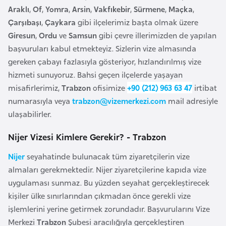
e
Araklı
,
Of
,
Yomra
,
Arsin
,
Vakfıkebir
,
Sürmene
,
Maçka
,
y
Çarşıbaşı
,
Çaykara
gibi ilçelerimiz başta olmak üzere
n
Giresun
,
Ordu
ve
Samsun
gibi çevre illerimizden de yapılan
başvuruları kabul etmekteyiz. Sizlerin vize almasında
gereken çabayı fazlasıyla gösteriyor, hızlandırılmış vize
B
hizmeti sunuyoruz. Bahsi geçen ilçelerde yaşayan
a
misafirlerimiz,
Trabzon
ofisimize
+90 (212) 963 63 47
irtibat
n
numarasıyla veya
trabzon@vizemerkezi.com
mail adresiyle
g
ulaşabilirler.
l
a
Nijer Vizesi Kimlere Gerekir? - Trabzon
d
e
Nijer
seyahatinde bulunacak tüm ziyaretçilerin vize
ş
almaları gerekmektedir. Nijer ziyaretçilerine kapıda vize
uygulaması sunmaz. Bu yüzden seyahat gerçekleştirecek
kişiler ülke sınırlarından çıkmadan önce gerekli vize
B
işlemlerini yerine getirmek zorundadır. Başvurularını Vize
e
Merkezi
Trabzon
Şubesi aracılığıyla gerçekleştiren
l