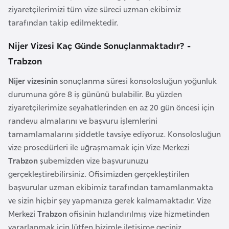
ziyaretçilerimizi tüm vize süreci uzman ekibimiz
a
tarafından takip edilmektedir.
r
u
Nijer Vizesi Kaç Günde Sonuçlanmaktadır? -
s
Trabzon
Nijer vizesinin
sonuçlanma süresi konsolosluğun yoğunluk
B
durumuna göre 8 iş gününü bulabilir. Bu yüzden
e
ziyaretçilerimize seyahatlerinden en az 20 gün öncesi için
l
randevu almalarını ve başvuru işlemlerini
ç
tamamlamalarını şiddetle tavsiye ediyoruz. Konsolosluğun
i
vize prosedürleri ile uğraşmamak için Vize Merkezi
k
Trabzon
şubemizden vize başvurunuzu
a
gerçekleştirebilirsiniz. Ofisimizden gerçekleştirilen
başvurular uzman ekibimiz tarafından tamamlanmakta
B
ve sizin hiçbir şey yapmanıza gerek kalmamaktadır. Vize
e
Merkezi
Trabzon
ofisinin hızlandırılmış vize hizmetinden
n
yararlanmak için lütfen bizimle iletişime geçiniz.