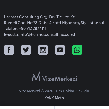
k
a
Hermes Consulting Org. Dış. Tic. Ltd. Şti.
Rumeli Cad. No:78 Daire:4 Kat:1 Nişantaşı, Şişli, İstanbul
D
Telefon: +90 212 287 1111
e
E-posta:
info@hermesconsulting.com.tr
m
o
k
r
a
t
i
k
K
Vize Merkezi © 2026 Tüm Hakları Saklıdır.
o
KVKK Metni
n
g