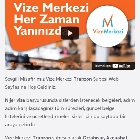
a
i
A
z
e
r
b
a
y
c
Sevgili Misafirimiz Vize Merkezi
Trabzon
Şubesi Web
a
Sayfasına Hoş Geldiniz.
n
Nijer vize
başvurusunda sizlerden istenecek belgeleri, adım
adım karşılaşacağınız tüm süreçleri, güncel belge
B
listelerini ve ücretlendirmeleri sizler için bu sayfada bir
a
araya getirdik.
h
r
Vize Merkezi
Trabzon
şubesi olarak
Ortahisar
,
Akçaabat
,