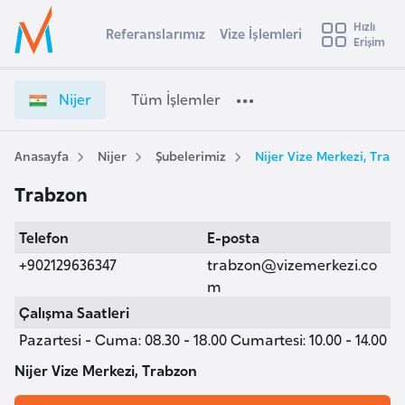
u
Hızlı
s
Referanslarımız
Vize İşlemleri
Başvuru yapmak istediğiniz ülkeyi seçin
Erişim
N
İ
Üye
t
Ülke Seçimi
i
Girişi
r
j
l
Nijer
Tüm İşlemler
a
e
l
e
r
y
V
Anasayfa
Nijer
Şubelerimiz
Nijer Vize Merkezi, Trab
t
a
i
Trabzon
z
i
e
A
Telefon
E-posta
İ
ş
v
ş
+902129636347
trabzon@vizemerkezi.co
u
i
l
m
s
e
Çalışma Saatleri
m
t
m
Pazartesi - Cuma: 08.30 - 18.00 Cumartesi: 10.00 - 14.00
u
l
r
e
Nijer Vize Merkezi, Trabzon
y
r