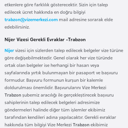
F
etkenlere göre farklılık gösterecektir. Sizin için talep
a
edilecek ücret hakkında en doğru bilgiyi
s
trabzon@vizemerkezi.com
mail adresine sorarak elde
o
edebilirsiniz.
Nijer Vizesi Gerekli Evraklar -Trabzon
Ç
Nijer
vizesi için sizlerden talep edilecek belgeler vize türüne
a
göre değişebilmektedir. Genel olarak her vize türünde
d
ortak olan belgeler ise herhangi bir hasarı veya
sayfalarında yırtık bulunmayan bir pasaport ve başvuru
Ç
formudur. Başvuru formunun kurşun bir kalemle
e
doldurulması önemlidir. Başvurularını Vize Merkezi
k
Trabzon
şubemiz aracılığı ile gerçekleştirecek başvuru
C
sahiplerinin talep edilecek belgeleri adresimize
u
göndermeleri halinde diğer tüm işlemler ekibimiz
m
tarafından kendileri adına yapılacaktır. Gerekli evraklar
h
hakkında tüm bilgiyi Vize Merkezi
Trabzon
ekibimiz
u