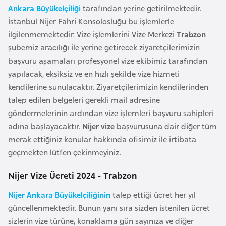
l
Ankara Büyükelçiliği
tarafından yerine getirilmektedir.
g
İstanbul Nijer Fahri Konsolosluğu bu işlemlerle
a
ilgilenmemektedir. Vize işlemlerini Vize Merkezi
Trabzon
r
şubemiz aracılığı ile yerine getirecek ziyaretçilerimizin
i
başvuru aşamaları profesyonel vize ekibimiz tarafından
s
yapılacak, eksiksiz ve en hızlı şekilde vize hizmeti
t
kendilerine sunulacaktır. Ziyaretçilerimizin kendilerinden
a
talep edilen belgeleri gerekli mail adresine
n
göndermelerinin ardından vize işlemleri başvuru sahipleri
adına başlayacaktır.
Nijer vize
başvurusuna dair diğer tüm
merak ettiğiniz konular hakkında ofisimiz ile irtibata
B
geçmekten lütfen çekinmeyiniz.
u
r
Nijer Vize Ücreti 2024 - Trabzon
k
i
Nijer Ankara Büyükelçiliğinin
talep ettiği ücret her yıl
n
güncellenmektedir. Bunun yanı sıra sizden istenilen ücret
a
sizlerin vize türüne, konaklama gün sayınıza ve diğer