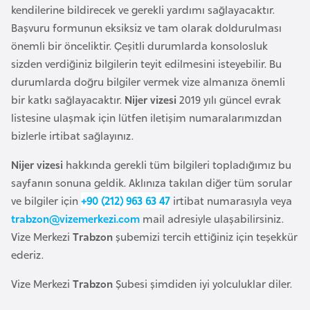
kendilerine bildirecek ve gerekli yardımı sağlayacaktır.
r
Başvuru formunun eksiksiz ve tam olarak doldurulması
i
önemli bir önceliktir. Çeşitli durumlarda konsolosluk
y
sizden verdiğiniz bilgilerin teyit edilmesini isteyebilir. Bu
e
durumlarda doğru bilgiler vermek vize almanıza önemli
t
bir katkı sağlayacaktır.
Nijer vizesi
2019 yılı güncel evrak
i
listesine ulaşmak için lütfen iletişim numaralarımızdan
bizlerle irtibat sağlayınız.
C
e
Nijer vizesi
hakkında gerekli tüm bilgileri topladığımız bu
z
sayfanın sonuna geldik. Aklınıza takılan diğer tüm sorular
a
ve bilgiler için
+90 (212) 963 63 47
irtibat numarasıyla veya
y
trabzon@vizemerkezi.com
mail adresiyle ulaşabilirsiniz.
i
Vize Merkezi
Trabzon
şubemizi tercih ettiğiniz için teşekkür
r
ederiz.
Vize Merkezi
Trabzon
Şubesi şimdiden iyi yolculuklar diler.
C