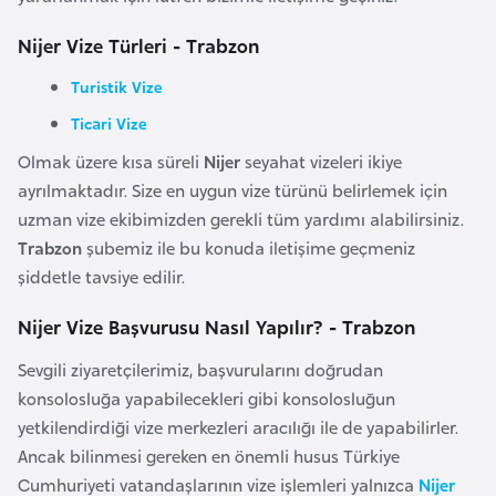
i
n
Nijer Vize Türleri - Trabzon
Turistik Vize
B
Ticari Vize
o
s
Olmak üzere kısa süreli
Nijer
seyahat vizeleri ikiye
n
ayrılmaktadır. Size en uygun vize türünü belirlemek için
a
uzman vize ekibimizden gerekli tüm yardımı alabilirsiniz.
H
Trabzon
şubemiz ile bu konuda iletişime geçmeniz
e
şiddetle tavsiye edilir.
r
Nijer Vize Başvurusu Nasıl Yapılır? - Trabzon
s
e
Sevgili ziyaretçilerimiz, başvurularını doğrudan
k
konsolosluğa yapabilecekleri gibi konsolosluğun
yetkilendirdiği vize merkezleri aracılığı ile de yapabilirler.
B
Ancak bilinmesi gereken en önemli husus Türkiye
u
Cumhuriyeti vatandaşlarının vize işlemleri yalnızca
Nijer