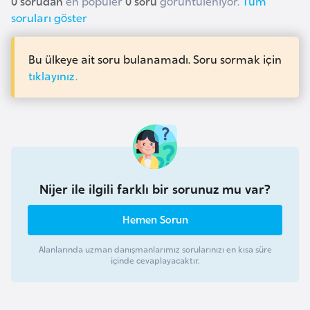
0 sorudan
en popüler
0 soru
görüntüleniyor.
Tüm
a
i
soruları göster
A
Bu ülkeye ait soru bulanamadı. Soru sormak için
z
tıklayınız.
e
r
b
a
y
c
Nijer ile ilgili farklı bir sorunuz mu var?
a
n
Hemen Sorun
B
Alanlarında uzman danışmanlarımız sorularınızı en kısa süre
içinde cevaplayacaktır.
a
h
r