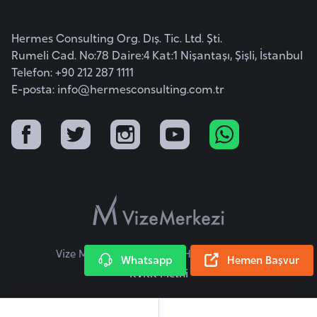
a
r
Hermes Consulting Org. Dış. Tic. Ltd. Şti.
u
Rumeli Cad. No:78 Daire:4 Kat:1 Nişantaşı, Şişli, İstanbul
Telefon: +90 212 287 1111
s
E-posta:
info@hermesconsulting.com.tr
B
e
l
ç
i
k
a
Vize Merkezi © 2026 Tüm Hakları Saklıdır.
Whatsapp
Hemen Başvur
B
KVKK Metni
e
n