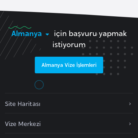
e
y
n
Almanya
için başvuru yapmak
B
istiyorum
a
n
g
Almanya
Vize İşlemleri
l
a
d
e
Site Haritası
ş
B
Vize Merkezi
e
l