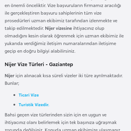
i
en önemli önceliktir. Vize başvuruların firmamız aracılığı
n
ile gerçekleştiren başvuru sahiplerinin tüm vize
prosedürleri uzman ekibimiz tarafından izlenmekte ve
B
takip edilmektedir.
Nijer vizesine
ihtiyacınız olup
o
olmadığını kesin olarak öğrenmek için uzman ekibimiz ile
s
yukarıda verdiğimiz iletişim numaralarından iletişime
n
geçip en doğru bilgiyi alabilirsiniz.
a
Nijer Vize Türleri - Gaziantep
H
e
Nijer
için alınacak kısa süreli vizeler iki türe ayrılmaktadır.
r
Bunlar;
s
e
Ticari Vize
k
Turistik Vizedir.
Bahsi geçen vize türlerinden sizin için en uygun ve
B
ihtiyacınız olanı belirlemek için tek başınıza uğraşmak
u
zorunda değilsiniz. Konuda uzman ekibimize ulaşmanız