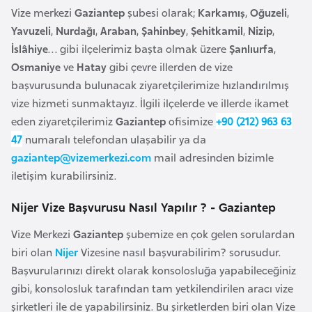
e
Vize merkezi
Gaziantep
şubesi olarak;
Karkamış
,
Oğuzeli
,
y
Yavuzeli
,
Nurdağı
,
Araban
,
Şahinbey
,
Şehitkamil
,
Nizip
,
n
İslâhiye
… gibi ilçelerimiz başta olmak üzere
Şanlıurfa
,
Osmaniye
ve
Hatay
gibi çevre illerden de vize
başvurusunda bulunacak ziyaretçilerimize hızlandırılmış
B
vize hizmeti sunmaktayız. İlgili ilçelerde ve illerde ikamet
a
eden ziyaretçilerimiz
Gaziantep
ofisimize
+90 (212) 963 63
n
47
numaralı telefondan ulaşabilir ya da
g
gaziantep@vizemerkezi.com
mail adresinden bizimle
l
iletişim kurabilirsiniz.
a
d
Nijer Vize Başvurusu Nasıl Yapılır ? - Gaziantep
e
ş
Vize Merkezi
Gaziantep
şubemize en çok gelen sorulardan
biri olan
Nijer
Vizesine nasıl başvurabilirim? sorusudur.
Başvurularınızı direkt olarak konsolosluğa yapabileceğiniz
B
gibi, konsolosluk tarafından tam yetkilendirilen aracı vize
e
şirketleri ile de yapabilirsiniz. Bu şirketlerden biri olan Vize
l