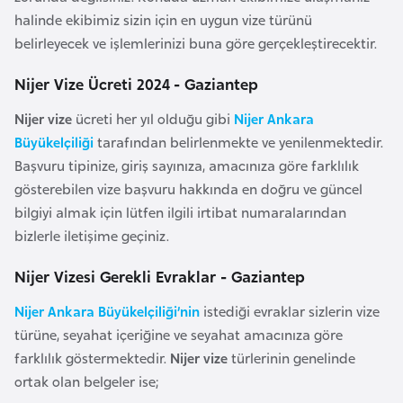
l
halinde ekibimiz sizin için en uygun vize türünü
g
belirleyecek ve işlemlerinizi buna göre gerçekleştirecektir.
a
Nijer Vize Ücreti 2024 - Gaziantep
r
i
Nijer vize
ücreti her yıl olduğu gibi
Nijer Ankara
s
Büyükelçiliği
tarafından belirlenmekte ve yenilenmektedir.
t
Başvuru tipinize, giriş sayınıza, amacınıza göre farklılık
a
gösterebilen vize başvuru hakkında en doğru ve güncel
n
bilgiyi almak için lütfen ilgili irtibat numaralarından
bizlerle iletişime geçiniz.
B
Nijer Vizesi Gerekli Evraklar - Gaziantep
u
r
Nijer Ankara Büyükelçiliği’nin
istediği evraklar sizlerin vize
k
türüne, seyahat içeriğine ve seyahat amacınıza göre
i
farklılık göstermektedir.
Nijer vize
türlerinin genelinde
n
ortak olan belgeler ise;
a