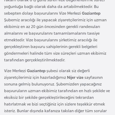
r
yoğunluğa bağlı olarak daha da artabilmektedir. Bu
i
sebepten dolayı başvurularını Vize Merkezi
Gaziantep
y
Şubemiz aracılığı ile yapacak ziyaretçilerimiz için uzman
e
ekibimiz en az 20 gün öncesinden gerekli randevuları
t
almalarını ve başvurularını tamamlamalarını tavsiye
i
etmektedir. Vize başvurularını şirketimiz aracılığı ile
gerçekleştiren başvuru sahiplerinin gerekli belgeleri
göndermeleri halinde tüm vize süreçleri uzman ekibimiz
C
tarafından gerçekleştirilmektedir.
e
z
Vize Merkezi
Gaziantep
şubesi olarak siz değerli
a
ziyaretçilerimiz için hazırladığımız
Nijer vize
sayfasının
y
sonuna gelmiş bulunuyoruz. Şubemizden yapacağınız
i
başvuruların uzman ekibimiz tarafından en hızlı şekilde ve
r
eksiksiz bir şekilde gerçekleştirileceğini tekrardan
hatırlatmak ve bizi seçtiğiniz için sizlere teşekkür etmek
C
isteriz. Bunlar dışında kafanıza takılan diğer tüm sorular