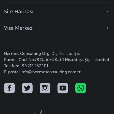
k
a
Site Haritası
D
Vize Merkezi
e
m
o
k
Hermes Consulting Org. Dış. Tic. Ltd. Şti.
r
Rumeli Cad. No:78 Daire:4 Kat:1 Nişantaşı, Şişli, İstanbul
a
Telefon: +90 212 287 1111
t
E-posta:
info@hermesconsulting.com.tr
i
k
K
o
n
g