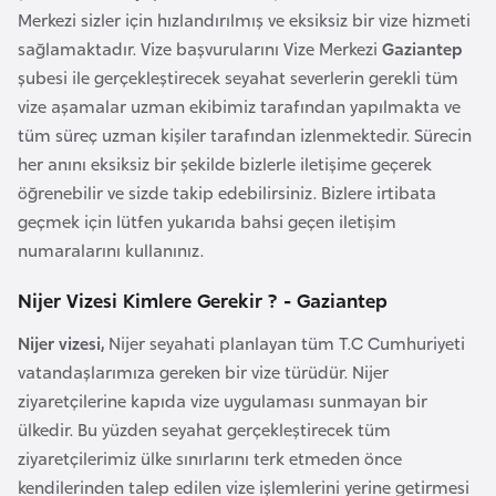
Merkezi sizler için hızlandırılmış ve eksiksiz bir vize hizmeti
a
sağlamaktadır. Vize başvurularını Vize Merkezi
Gaziantep
r
şubesi ile gerçekleştirecek seyahat severlerin gerekli tüm
u
vize aşamalar uzman ekibimiz tarafından yapılmakta ve
s
tüm süreç uzman kişiler tarafından izlenmektedir. Sürecin
her anını eksiksiz bir şekilde bizlerle iletişime geçerek
B
öğrenebilir ve sizde takip edebilirsiniz. Bizlere irtibata
e
geçmek için lütfen yukarıda bahsi geçen iletişim
l
numaralarını kullanınız.
ç
i
Nijer Vizesi Kimlere Gerekir ? - Gaziantep
k
Nijer vizesi,
Nijer seyahati planlayan tüm T.C Cumhuriyeti
a
vatandaşlarımıza gereken bir vize türüdür. Nijer
ziyaretçilerine kapıda vize uygulaması sunmayan bir
B
ülkedir. Bu yüzden seyahat gerçekleştirecek tüm
e
ziyaretçilerimiz ülke sınırlarını terk etmeden önce
n
kendilerinden talep edilen vize işlemlerini yerine getirmesi