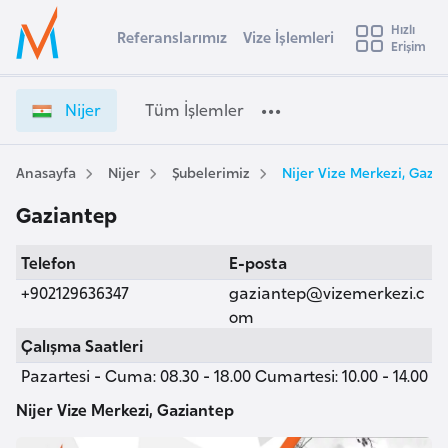
u
Hızlı
s
Referanslarımız
Vize İşlemleri
Başvuru yapmak istediğiniz ülkeyi seçin
Erişim
N
İ
Üye
t
Ülke Seçimi
i
Girişi
r
j
l
Nijer
Tüm İşlemler
a
e
l
e
r
y
V
Anasayfa
Nijer
Şubelerimiz
Nijer Vize Merkezi, Gazi
t
a
i
Gaziantep
z
i
e
A
Telefon
E-posta
İ
ş
v
ş
+902129636347
gaziantep@vizemerkezi.c
u
i
l
om
s
e
Çalışma Saatleri
m
t
m
Pazartesi - Cuma: 08.30 - 18.00 Cumartesi: 10.00 - 14.00
u
l
r
e
Nijer Vize Merkezi, Gaziantep
y
r