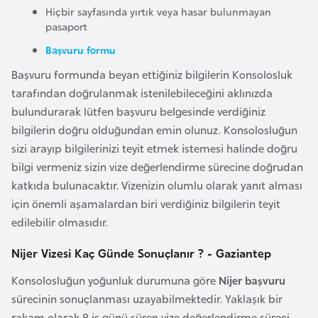
F
Hiçbir sayfasında yırtık veya hasar bulunmayan
pasaport
a
s
Başvuru formu
o
Başvuru formunda beyan ettiğiniz bilgilerin Konsolosluk
tarafından doğrulanmak istenilebileceğini aklınızda
Ç
bulundurarak lütfen başvuru belgesinde verdiğiniz
a
bilgilerin doğru olduğundan emin olunuz. Konsolosluğun
d
sizi arayıp bilgilerinizi teyit etmek istemesi halinde doğru
bilgi vermeniz sizin vize değerlendirme sürecine doğrudan
katkıda bulunacaktır. Vizenizin olumlu olarak yanıt alması
Ç
için önemli aşamalardan biri verdiğiniz bilgilerin teyit
e
edilebilir olmasıdır.
k
C
Nijer Vizesi Kaç Günde Sonuçlanır ? - Gaziantep
u
m
Konsolosluğun yoğunluk durumuna göre
Nijer başvuru
h
sürecinin sonuçlanması uzayabilmektedir. Yaklaşık bir
u
rakam olarak 8 iş günü süren vize değerlendirme süreci