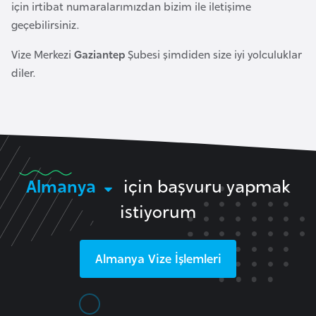
i
için irtibat numaralarımızdan bizim ile iletişime
b
geçebilirsiniz.
u
Vize Merkezi
Gaziantep
Şubesi şimdiden size iyi yolculuklar
t
diler.
i
Ç
i
n
Almanya
için başvuru yapmak
D
istiyorum
a
n
i
Almanya
Vize İşlemleri
m
a
r