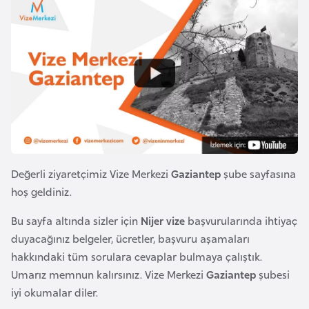
a
i
A
z
e
r
b
a
y
c
Değerli ziyaretçimiz Vize Merkezi
Gaziantep
şube sayfasına
a
hoş geldiniz.
n
Bu sayfa altında sizler için
Nijer vize
başvurularında ihtiyaç
duyacağınız belgeler, ücretler, başvuru aşamaları
B
hakkındaki tüm sorulara cevaplar bulmaya çalıştık.
a
Umarız memnun kalırsınız. Vize Merkezi
Gaziantep
şubesi
h
iyi okumalar diler.
r