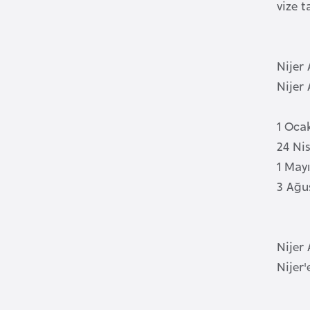
vize t
B
e
l
Nijer 
a
Nijer 
r
u
1 Oc
s
24 Ni
1 May
B
3 Ağu
e
l
ç
i
Nijer 
k
Nijer'
a