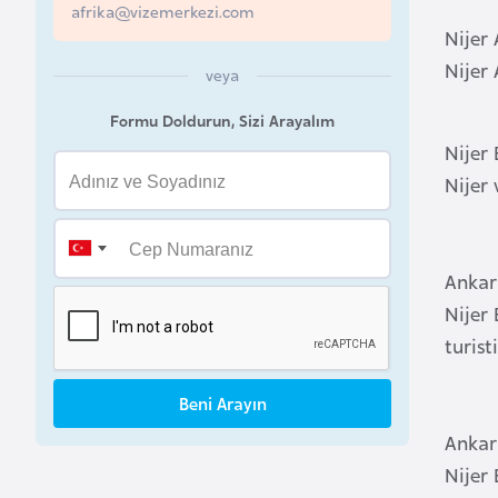
afrika@vizemerkezi.com
a
Nijer 
h
Nijer
veya
r
e
Formu Doldurun, Sizi Arayalım
y
Nijer
n
Nijer 
B
a
Ankara
n
Nijer 
g
turist
l
a
Beni Arayın
d
e
Ankara
ş
Nijer 