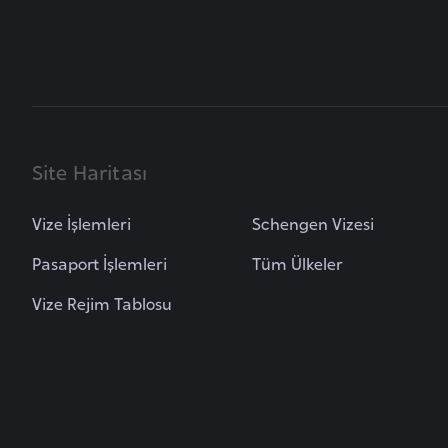
u
m
h
u
r
i
y
Site Haritası
e
t
Vize İşlemleri
Schengen Vizesi
i
Pasaport İşlemleri
Tüm Ülkeler
C
Vize Rejim Tablosu
e
z
a
y
i