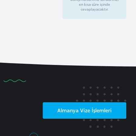
en kısa süre içinde
cevaplayacaktır.
Almanya
Vize İşlemleri