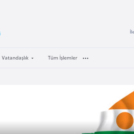
İl
i
Vatandaşlık
Tüm İşlemler