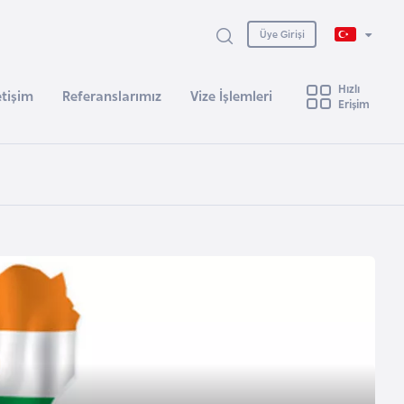
Üye Girişi
Hızlı
etişim
Referanslarımız
Vize İşlemleri
Erişim