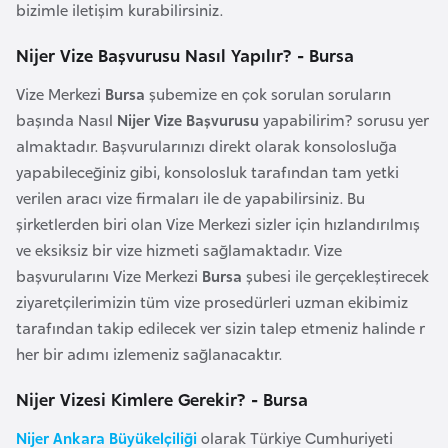
bizimle iletişim kurabilirsiniz.
a
r
Nijer Vize Başvurusu Nasıl Yapılır? - Bursa
u
Vize Merkezi
Bursa
şubemize en çok sorulan soruların
s
başında Nasıl
Nijer Vize Başvurusu
yapabilirim? sorusu yer
almaktadır. Başvurularınızı direkt olarak konsolosluğa
B
yapabileceğiniz gibi, konsolosluk tarafından tam yetki
e
verilen aracı vize firmaları ile de yapabilirsiniz. Bu
l
şirketlerden biri olan Vize Merkezi sizler için hızlandırılmış
ç
ve eksiksiz bir vize hizmeti sağlamaktadır. Vize
i
başvurularını Vize Merkezi
Bursa
şubesi ile gerçekleştirecek
k
ziyaretçilerimizin tüm vize prosedürleri uzman ekibimiz
a
tarafından takip edilecek ver sizin talep etmeniz halinde r
her bir adımı izlemeniz sağlanacaktır.
B
Nijer Vizesi Kimlere Gerekir? - Bursa
e
n
Nijer Ankara Büyükelçiliği
olarak Türkiye Cumhuriyeti