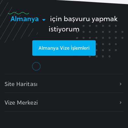
i
b
u
Almanya
için başvuru yapmak
t
istiyorum
i
Almanya
Vize İşlemleri
Ç
i
n
D
Site Haritası
a
n
Vize Merkezi
i
m
a
r