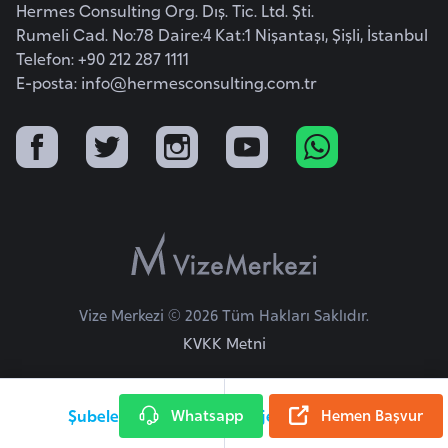
Hermes Consulting Org. Dış. Tic. Ltd. Şti.
k
Rumeli Cad. No:78 Daire:4 Kat:1 Nişantaşı, Şişli, İstanbul
a
Telefon: +90 212 287 1111
E-posta:
info@hermesconsulting.com.tr
D
e
m
o
k
r
a
t
i
Vize Merkezi © 2026 Tüm Hakları Saklıdır.
k
KVKK Metni
K
o
n
Şubelerimiz
Whatsapp
Nijer Vize Danışma Hattı
Hemen Başvur
g