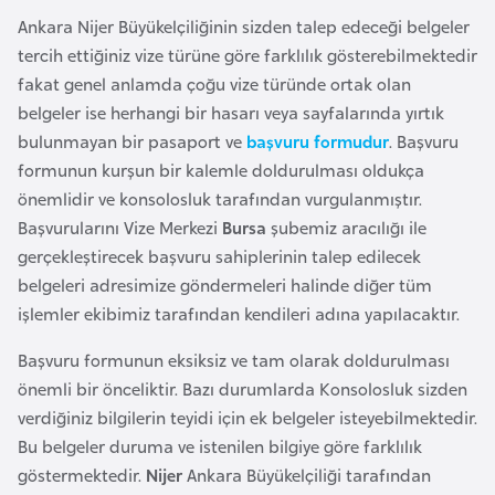
F
Ankara Nijer Büyükelçiliğinin sizden talep edeceği belgeler
a
tercih ettiğiniz vize türüne göre farklılık gösterebilmektedir
s
fakat genel anlamda çoğu vize türünde ortak olan
o
belgeler ise herhangi bir hasarı veya sayfalarında yırtık
bulunmayan bir pasaport ve
başvuru formudur
. Başvuru
Ç
formunun kurşun bir kalemle doldurulması oldukça
a
önemlidir ve konsolosluk tarafından vurgulanmıştır.
d
Başvurularını Vize Merkezi
Bursa
şubemiz aracılığı ile
gerçekleştirecek başvuru sahiplerinin talep edilecek
belgeleri adresimize göndermeleri halinde diğer tüm
Ç
işlemler ekibimiz tarafından kendileri adına yapılacaktır.
e
k
Başvuru formunun eksiksiz ve tam olarak doldurulması
C
önemli bir önceliktir. Bazı durumlarda Konsolosluk sizden
u
verdiğiniz bilgilerin teyidi için ek belgeler isteyebilmektedir.
m
Bu belgeler duruma ve istenilen bilgiye göre farklılık
h
göstermektedir.
Nijer
Ankara Büyükelçiliği tarafından
u