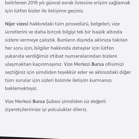
belirlenen 2019 yılı güncel evrak listesine erişim sağlamak
r
için lütfen bizler ile iletişime geçiniz.
i
y
Nijer vizesi
hakkındaki tüm prosedürü, belgeleri, vize
e
ücretlerini ve daha birçok bilgiyi tek bir başlık altında
t
sizlere vermeye çalıştık. Bunların dışında aklınıza takılan
i
her soru için, bilgiler hakkında detaylar için lütfen
yukarıda verdiğimiz irtibat numaralarından bizlere
ulaşmaktan kaçınmayınız. Vize Merkezi
Bursa
ofisimizi
C
seçtiğiniz için şimdiden teşekkür eder ve aklınızdaki diğer
e
tüm sorular için sizleri bizimle iletişim kurmanızı
z
beklemekteyiz.
a
y
Vize Merkezi
Bursa
Şubesi şimdiden siz değerli
i
ziyaretçilerimize iyi yolculuklar dileriz.
r
C