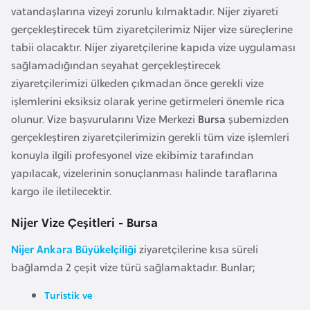
i
vatandaşlarına vizeyi zorunlu kılmaktadır. Nijer ziyareti
n
gerçekleştirecek tüm ziyaretçilerimiz Nijer vize süreçlerine
tabii olacaktır. Nijer ziyaretçilerine kapıda vize uygulaması
B
sağlamadığından seyahat gerçekleştirecek
o
ziyaretçilerimizi ülkeden çıkmadan önce gerekli vize
s
işlemlerini eksiksiz olarak yerine getirmeleri önemle rica
n
olunur. Vize başvurularını Vize Merkezi
Bursa
şubemizden
a
gerçekleştiren ziyaretçilerimizin gerekli tüm vize işlemleri
H
konuyla ilgili profesyonel vize ekibimiz tarafından
e
yapılacak, vizelerinin sonuçlanması halinde taraflarına
r
kargo ile iletilecektir.
s
Nijer Vize Çeşitleri - Bursa
e
k
Nijer Ankara Büyükelçiliği
ziyaretçilerine kısa süreli
bağlamda 2 çeşit vize türü sağlamaktadır. Bunlar;
B
Turistik ve
u