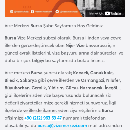
e
y
n
Vize Merkezi
Bursa
Şube Sayfamıza Hoş Geldiniz.
B
Bursa
Vize Merkezi şubesi olarak, Bursa ilinden veya çevre
a
illerden gerçekleştirecek olan
Nijer Vize
başvurusu için
n
güncel evrak listelerini, vize başvurularına dair süreçleri ve
g
daha bir çok bilgiyi bu sayfamızda bulabilirsiniz.
l
Vize merkezi
Bursa
şubesi olarak;
Kocaeli, Çanakkale,
a
Bilecik
,
Sakarya
gibi çevre illerden ve
Osmangazi
,
Nilüfer
,
d
Büyükorhan
,
Gemlik
,
Yıldırım
,
Gürsu
,
Harmancık
,
İnegöl
…
e
gibi ilçelerimizden vize başvurusunda bulunacak siz
ş
değerli ziyaretçilerimize gerekli hizmeti sunuyoruz. İlgili
ilçelerde ve illerde ikamet eden ziyaretçilerimiz
Bursa
B
ofisimize
+90 (212) 963 63 47
numaralı telefondan
e
ulaşabilir ya da
bursa@vizemerkezi.com
mail adresinden
l