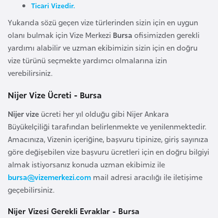
Ticari Vizedir.
l
g
Yukarıda sözü geçen vize türlerinden sizin için en uygun
a
olanı bulmak için Vize Merkezi
Bursa
ofisimizden gerekli
r
yardımı alabilir ve uzman ekibimizin sizin için en doğru
i
vize türünü seçmekte yardımcı olmalarına izin
s
verebilirsiniz.
t
Nijer Vize Ücreti - Bursa
a
n
Nijer vize
ücreti her yıl olduğu gibi Nijer Ankara
Büyükelçiliği tarafından belirlenmekte ve yenilenmektedir.
B
Amacınıza, Vizenin içeriğine, başvuru tipinize, giriş sayınıza
u
göre değişebilen vize başvuru ücretleri için en doğru bilgiyi
r
almak istiyorsanız konuda uzman ekibimiz ile
k
bursa@vizemerkezi.com
mail adresi aracılığı ile iletişime
i
geçebilirsiniz.
n
Nijer Vizesi Gerekli Evraklar - Bursa
a