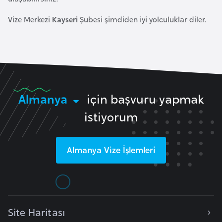
r
Vize Merkezi
Kayseri
Şubesi şimdiden iyi yolculuklar diler.
i
y
e
t
i
Almanya
için başvuru yapmak
C
istiyorum
e
z
a
Almanya
Vize İşlemleri
y
i
r
Site Haritası
C