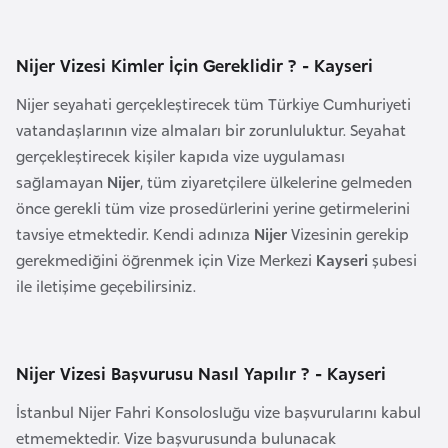
e
y
Nijer Vizesi Kimler İçin Gereklidir ? - Kayseri
n
Nijer seyahati gerçekleştirecek tüm Türkiye Cumhuriyeti
B
vatandaşlarının vize almaları bir zorunluluktur. Seyahat
a
gerçekleştirecek kişiler kapıda vize uygulaması
n
sağlamayan
Nijer
, tüm ziyaretçilere ülkelerine gelmeden
g
önce gerekli tüm vize prosedürlerini yerine getirmelerini
l
tavsiye etmektedir. Kendi adınıza
Nijer
Vizesinin gerekip
a
gerekmediğini öğrenmek için Vize Merkezi
Kayseri
şubesi
d
ile iletişime geçebilirsiniz.
e
ş
Nijer Vizesi Başvurusu Nasıl Yapılır ? - Kayseri
B
İstanbul Nijer Fahri Konsolosluğu vize başvurularını kabul
e
etmemektedir. Vize başvurusunda bulunacak
l