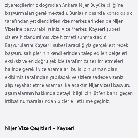
ziyaretçilerimiz doğrudan Ankara Nijer Büyükelçiliği’ne
a
başvurmaları gerekmektedir. Bunların dışında konsolosluk
r
tarafından yetkilendirilen vize merkezlerinden de
Nijer
u
Vizesine
başvurabilirsiniz. Vize Merkezi
Kayseri
şubesi
s
sizlere hızlandırılmış vize hizmeti sunmaktadır.
Başvurularını
Kayseri
şubesi aracılığıyla gerçekleştirecek
B
başvuru sahiplerinin kendilerinden talep edilen belgeleri
e
eksiksiz ve en doğru şekilde tarafımıza teslim etmeleri
l
halinde gerekli vize aşamaları bu iş için uzman olan
ç
ekibimiz tarafından yapılacak ve sizlere sadece vizenizi
i
alıp seyahat etme aşaması kalacaktır.
Nijer vizesi
başvuru
k
aşamalarının hakkında detaylı bilgi için lütfen bahsi geçen
a
irtibat numaralarından bizlerle iletişime geçiniz.
B
e
Nijer Vize Çeşitleri - Kayseri
n