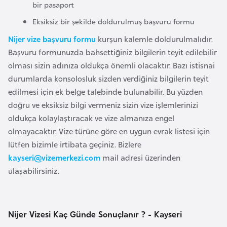
bir pasaport
l
g
Eksiksiz bir şekilde doldurulmuş başvuru formu
a
Nijer vize başvuru formu
kurşun kalemle doldurulmalıdır.
r
Başvuru formunuzda bahsettiğiniz bilgilerin teyit edilebilir
i
olması sizin adınıza oldukça önemli olacaktır. Bazı istisnai
s
durumlarda konsolosluk sizden verdiğiniz bilgilerin teyit
t
edilmesi için ek belge talebinde bulunabilir. Bu yüzden
a
doğru ve eksiksiz bilgi vermeniz sizin vize işlemlerinizi
n
oldukça kolaylaştıracak ve vize almanıza engel
olmayacaktır. Vize türüne göre en uygun evrak listesi için
B
lütfen bizimle irtibata geçiniz. Bizlere
u
kayseri@vizemerkezi.com
mail adresi üzerinden
r
ulaşabilirsiniz.
k
i
n
Nijer Vizesi Kaç Günde Sonuçlanır ? - Kayseri
a