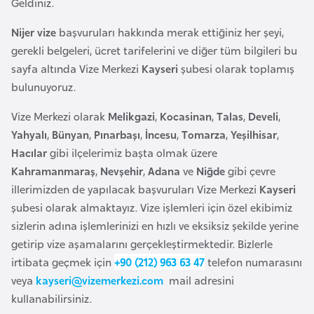
Geldiniz.
a
i
Nijer vize
başvuruları hakkında merak ettiğiniz her şeyi,
A
gerekli belgeleri, ücret tarifelerini ve diğer tüm bilgileri bu
z
sayfa altında Vize Merkezi
Kayseri
şubesi olarak toplamış
e
bulunuyoruz.
r
Vize Merkezi olarak
Melikgazi
,
Kocasinan
,
Talas
,
Develi
,
b
Yahyalı
,
Bünyan
,
Pınarbaşı
,
İncesu
,
Tomarza
,
Yeşilhisar
,
a
Hacılar
gibi ilçelerimiz başta olmak üzere
y
Kahramanmaraş
,
Nevşehir
,
Adana
ve
Niğde
gibi çevre
c
illerimizden de yapılacak başvuruları Vize Merkezi
Kayseri
a
şubesi olarak almaktayız. Vize işlemleri için özel ekibimiz
n
sizlerin adına işlemlerinizi en hızlı ve eksiksiz şekilde yerine
getirip vize aşamalarını gerçekleştirmektedir. Bizlerle
B
irtibata geçmek için
+90 (212) 963 63 47
telefon numarasını
a
veya
kayseri@vizemerkezi.com
mail adresini
h
kullanabilirsiniz.
r