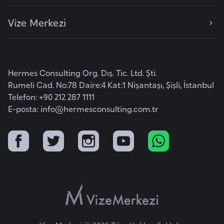
i
b
Vize Merkezi
u
t
i
Hermes Consulting Org. Dış. Tic. Ltd. Şti.
Ç
Rumeli Cad. No:78 Daire:4 Kat:1 Nişantaşı, Şişli, İstanbul
Telefon: +90 212 287 1111
i
E-posta:
info@hermesconsulting.com.tr
n
D
a
n
i
m
a
r