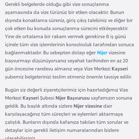
Gerekli belgelerde olduğu gibi vize sonuçlanma
F
aşamasında da vize türünüz bir etken olacaktır. Bunun
a
dışında konaklama süreniz, giriş çıkış talebiniz ve diğer bir
s
çok etken bu konuda sonuçlanma sürecini etkileyecektir.
o
Yine de ortalama bir rakam vermek gerekirse 8 iş günü
içinde tüm vize işlemlerinin konsolosluk tarafından sonuca
Ç
bağlanmaktadır. Bu sebepten dolayı eğer
Nijer
vizesine
a
başvurmayı düşünüyorsanız seyahat tarihinden en az 20
d
gün öncesine randevu almanız veya Vize Merkezi
Kayseri
şubemiz belgelerinizi teslim etmeniz önemle tavsiye edilir.
Ç
e
Bugün siz değerli ziyaretçilerimiz için hazırladığımız Vize
k
Merkezi
Kayseri
Şubesi
Nijer Başvurusu
sayfamızın sonuna
C
geldik. Bu başlık altında sizlere
Nijer vizesine
dair
u
karşılaşacağınız tüm süreçleri ve eylemleri aktarmaya
m
çalıştık. Bunların dışında kafanıza takılan tüm sorular ve
h
detaylar için gerekli iletişim numaralarından bizlere
u
ulaşabilirsiniz.