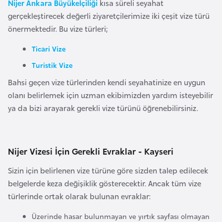
i
Nijer Ankara Büyükelçiliği
kısa süreli seyahat
n
gerçekleştirecek değerli ziyaretçilerimize iki çeşit vize türü
önermektedir. Bu vize türleri;
B
Ticari Vize
o
Turistik Vize
s
Bahsi geçen vize türlerinden kendi seyahatinize en uygun
n
olanı belirlemek için uzman ekibimizden yardım isteyebilir
a
ya da bizi arayarak gerekli vize türünü öğrenebilirsiniz.
H
e
r
s
Nijer Vizesi İçin Gerekli Evraklar - Kayseri
e
Sizin için belirlenen vize türüne göre sizden talep edilecek
k
belgelerde keza değişiklik gösterecektir. Ancak tüm vize
türlerinde ortak olarak bulunan evraklar:
B
u
Üzerinde hasar bulunmayan ve yırtık sayfası olmayan