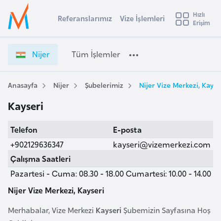
u
Hızlı
s
Referanslarımız
Vize İşlemleri
Başvuru yapmak istediğiniz ülkeyi seçin
Erişim
N
İ
Üye
t
Ülke Seçimi
i
Girişi
r
j
l
Nijer
Tüm İşlemler
a
e
l
e
r
y
V
Anasayfa
Nijer
Şubelerimiz
Nijer Vize Merkezi, Kayse
t
a
i
Kayseri
z
i
e
A
Telefon
E-posta
İ
ş
v
ş
+902129636347
kayseri@vizemerkezi.com
u
i
l
Çalışma Saatleri
s
e
Pazartesi - Cuma: 08.30 - 18.00 Cumartesi: 10.00 - 14.00
m
t
m
u
l
Nijer Vize Merkezi, Kayseri
r
e
Merhabalar, Vize Merkezi
Kayseri
Şubemizin Sayfasına Hoş
y
r