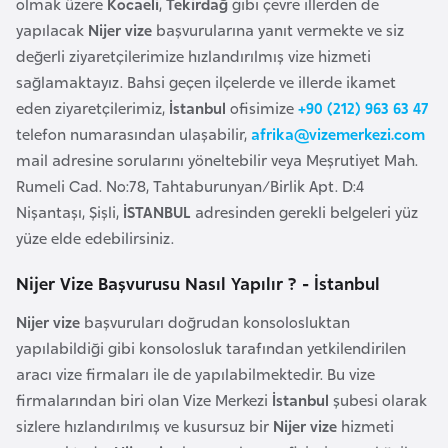
olmak üzere
Kocaeli
,
Tekirdağ
gibi çevre illerden de
a
yapılacak
Nijer vize
başvurularına yanıt vermekte ve siz
r
değerli ziyaretçilerimize hızlandırılmış vize hizmeti
u
sağlamaktayız. Bahsi geçen ilçelerde ve illerde ikamet
s
eden ziyaretçilerimiz,
İstanbul
ofisimize
+90 (212) 963 63 47
telefon numarasından ulaşabilir,
afrika@vizemerkezi.com
mail adresine sorularını yöneltebilir veya Meşrutiyet Mah.
B
Rumeli Cad. No:78, Tahtaburunyan/Birlik Apt. D:4
e
Nişantaşı, Şişli,
İSTANBUL
adresinden gerekli belgeleri yüz
l
yüze elde edebilirsiniz.
ç
i
Nijer Vize Başvurusu Nasıl Yapılır ? - İstanbul
k
a
Nijer vize
başvuruları doğrudan konsolosluktan
yapılabildiği gibi konsolosluk tarafından yetkilendirilen
aracı vize firmaları ile de yapılabilmektedir. Bu vize
B
firmalarından biri olan Vize Merkezi
İstanbul
şubesi olarak
e
sizlere hızlandırılmış ve kusursuz bir
Nijer vize
hizmeti
n