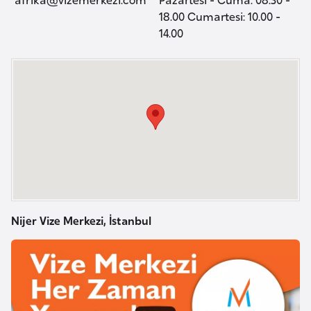
a
i
18.00 Cumartesi: 10.00 -
14.00
A
z
e
r
b
a
y
c
a
n
Nijer Vize Merkezi, İstanbul
B
a
h
r