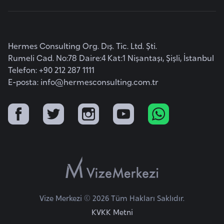
o
B
Hermes Consulting Org. Dış. Tic. Ltd. Şti.
u
Rumeli Cad. No:78 Daire:4 Kat:1 Nişantaşı, Şişli, İstanbul
l
Telefon: +90 212 287 1111
g
E-posta:
info@hermesconsulting.com.tr
a
r
i
s
t
a
n
E
Vize Merkezi © 2026 Tüm Hakları Saklıdır.
r
KVKK Metni
m