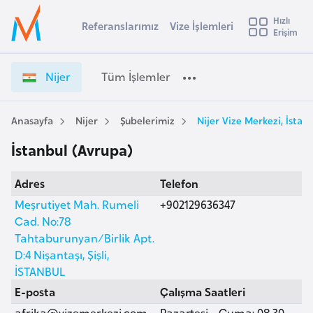
u
Hızlı
s
Referanslarımız
Vize İşlemleri
Başvuru yapmak istediğiniz ülkeyi seçin
Erişim
N
İ
Üye
t
Ülke Seçimi
i
Girişi
r
j
l
Nijer
Tüm İşlemler
a
e
l
e
r
y
V
Anasayfa
Nijer
Şubelerimiz
Nijer Vize Merkezi, İstan
t
a
i
İstanbul (Avrupa)
z
i
e
A
Adres
Telefon
İ
ş
v
ş
Meşrutiyet Mah. Rumeli
+902129636347
u
i
l
Cad. No:78
s
e
Tahtaburunyan/Birlik Apt.
m
t
m
D:4 Nişantaşı, Şişli,
u
l
İSTANBUL
r
e
E-posta
Çalışma Saatleri
y
r
afrika@vizemerkezi.com
Pazartesi - Cuma: 08.30 -