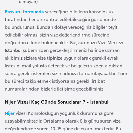
olmayan)
r
Başvuru formunda
vereceğiniz bilgilerin konsolosluk
i
tarafından her an kontrol edilebileceğini göz önünde
y
bulundurunuz. Bundan dolayı vereceğiniz bilgiler teyit
e
edilebilir olması sizin vize değerlendirme sürecine
t
doğrudan etkide bulunacaktır. Başvurunuzu Vize Merkezi
i
İstanbul
şubemizden gerçekleştirmeniz halinde uzman
ekibimiz sizlere vize tipinize uygun olarak gerekli evrak
C
listesini mail yoluyla iletecek ve belgeleri sizden aldıktan
e
sonra gerekli işlemleri sizin adınıza tamamlayacaktır. Tüm
z
bu süreci takip etmek istiyorsanız gerekli irtibat
a
numaralarından bizlerle iletişime geçebilirsiniz.
y
i
Nijer Vizesi Kaç Günde Sonuçlanır ? - İstanbul
r
Nijer
vizesi Konsolosluğun yoğunluk durumuna göre
uzayabilmektedir. Ortalama olarak 8 iş günü süren vize
C
değerlendirme süreci 10-15 güne de çıkabilmektedir. Bu