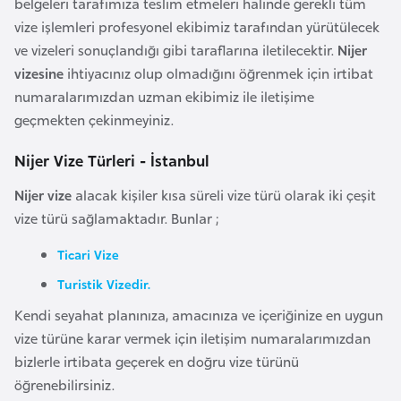
belgeleri tarafımıza teslim etmeleri halinde gerekli tüm
l
vize işlemleri profesyonel ekibimiz tarafından yürütülecek
g
ve vizeleri sonuçlandığı gibi taraflarına iletilecektir.
Nijer
a
vizesine
ihtiyacınız olup olmadığını öğrenmek için irtibat
r
numaralarımızdan uzman ekibimiz ile iletişime
i
geçmekten çekinmeyiniz.
s
t
Nijer Vize Türleri - İstanbul
a
Nijer vize
alacak kişiler kısa süreli vize türü olarak iki çeşit
n
vize türü sağlamaktadır. Bunlar ;
B
Ticari Vize
u
Turistik Vizedir.
r
Kendi seyahat planınıza, amacınıza ve içeriğinize en uygun
k
vize türüne karar vermek için iletişim numaralarımızdan
i
bizlerle irtibata geçerek en doğru vize türünü
n
öğrenebilirsiniz.
a