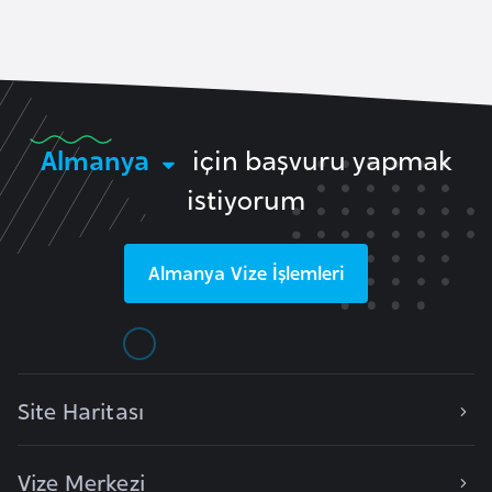
k
a
D
e
Almanya
için başvuru yapmak
m
istiyorum
o
k
r
Almanya
Vize İşlemleri
a
t
i
k
K
Site Haritası
o
n
Vize Merkezi
g