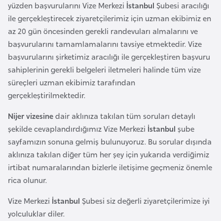
i
yüzden başvurularını Vize Merkezi
İstanbul
Şubesi aracılığı
b
ile gerçekleştirecek ziyaretçilerimiz için uzman ekibimiz en
u
az 20 gün öncesinden gerekli randevuları almalarını ve
t
başvurularını tamamlamalarını tavsiye etmektedir. Vize
i
başvurularını şirketimiz aracılığı ile gerçekleştiren başvuru
sahiplerinin gerekli belgeleri iletmeleri halinde tüm vize
süreçleri uzman ekibimiz tarafından
Ç
gerçekleştirilmektedir.
i
n
Nijer vizesine
dair aklınıza takılan tüm soruları detaylı
şekilde cevaplandırdığımız Vize Merkezi
İstanbul
şube
D
sayfamızın sonuna gelmiş bulunuyoruz. Bu sorular dışında
a
aklınıza takılan diğer tüm her şey için yukarıda verdiğimiz
n
irtibat numaralarından bizlerle iletişime geçmeniz önemle
i
rica olunur.
m
Vize Merkezi
İstanbul
Şubesi siz değerli ziyaretçilerimize iyi
a
yolculuklar diler.
r