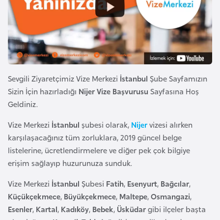
e
y
n
B
a
Sevgili Ziyaretçimiz Vize Merkezi
İstanbul
Şube Sayfamızın
n
Sizin İçin hazırladığı
Nijer Vize Başvurusu
Sayfasına Hoş
g
Geldiniz.
l
Vize Merkezi
İstanbul
şubesi olarak,
Nijer
vizesi alırken
a
karşılaşacağınız tüm zorluklara, 2019 güncel belge
d
listelerine, ücretlendirmelere ve diğer pek çok bilgiye
e
erişim sağlayıp huzurunuza sunduk.
ş
Vize Merkezi
İstanbul
Şubesi
Fatih
,
Esenyurt
,
Bağcılar
,
B
Küçükçekmece
,
Büyükçekmece
,
Maltepe
,
Osmangazi
,
e
Esenler
,
Kartal
,
Kadıköy
,
Bebek
,
Üsküdar
gibi ilçeler başta
l