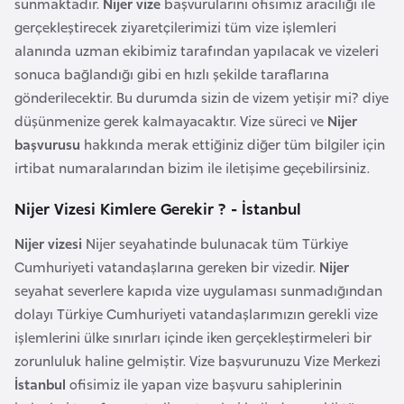
sunmaktadır.
Nijer vize
başvurularını ofisimiz aracılığı ile
i
gerçekleştirecek ziyaretçilerimizi tüm vize işlemleri
n
alanında uzman ekibimiz tarafından yapılacak ve vizeleri
sonuca bağlandığı gibi en hızlı şekilde taraflarına
B
gönderilecektir. Bu durumda sizin de vizem yetişir mi? diye
o
düşünmenize gerek kalmayacaktır. Vize süreci ve
Nijer
s
başvurusu
hakkında merak ettiğiniz diğer tüm bilgiler için
n
irtibat numaralarından bizim ile iletişime geçebilirsiniz.
a
H
Nijer Vizesi Kimlere Gerekir ? - İstanbul
e
Nijer vizesi
Nijer seyahatinde bulunacak tüm Türkiye
r
Cumhuriyeti vatandaşlarına gereken bir vizedir.
Nijer
s
seyahat severlere kapıda vize uygulaması sunmadığından
e
dolayı Türkiye Cumhuriyeti vatandaşlarımızın gerekli vize
k
işlemlerini ülke sınırları içinde iken gerçekleştirmeleri bir
zorunluluk haline gelmiştir. Vize başvurunuzu Vize Merkezi
B
İstanbul
ofisimiz ile yapan vize başvuru sahiplerinin
u