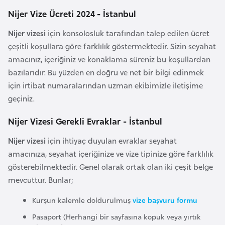
F
Nijer Vize Ücreti 2024 - İstanbul
a
Nijer vizesi
için konsolosluk tarafından talep edilen ücret
s
çeşitli koşullara göre farklılık göstermektedir. Sizin seyahat
o
amacınız, içeriğiniz ve konaklama süreniz bu koşullardan
bazılarıdır. Bu yüzden en doğru ve net bir bilgi edinmek
Ç
için irtibat numaralarından uzman ekibimizle iletişime
a
geçiniz.
d
Nijer Vizesi Gerekli Evraklar - İstanbul
Ç
Nijer vizesi
için ihtiyaç duyulan evraklar seyahat
e
amacınıza, seyahat içeriğinize ve vize tipinize göre farklılık
k
gösterebilmektedir. Genel olarak ortak olan iki çeşit belge
C
mevcuttur. Bunlar;
u
m
Kurşun kalemle doldurulmuş
vize başvuru formu
h
Pasaport (Herhangi bir sayfasına kopuk veya yırtık
u