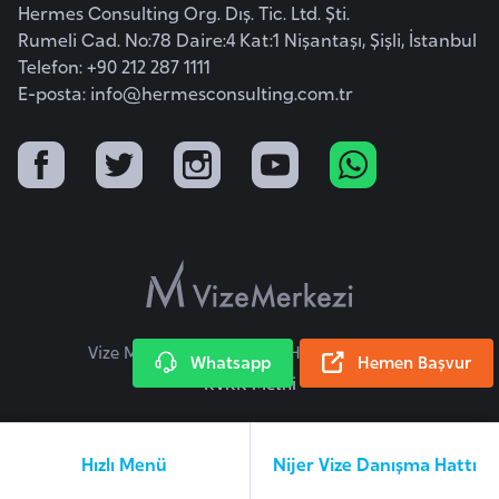
Hermes Consulting Org. Dış. Tic. Ltd. Şti.
a
Rumeli Cad. No:78 Daire:4 Kat:1 Nişantaşı, Şişli, İstanbul
r
Telefon: +90 212 287 1111
u
E-posta:
info@hermesconsulting.com.tr
s
B
e
l
ç
i
k
Vize Merkezi © 2026 Tüm Hakları Saklıdır.
a
Whatsapp
Hemen Başvur
KVKK Metni
B
e
Hızlı Menü
Nijer Vize Danışma Hattı
n