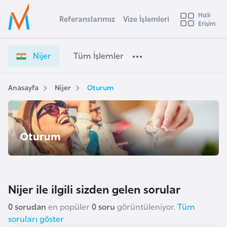
u
Hızlı
s
Referanslarımız
Vize İşlemleri
Başvuru yapmak istediğiniz ülkeyi seçin
Erişim
N
İ
Üye
t
Ülke Seçimi
i
Girişi
r
j
l
Nijer
Tüm İşlemler
a
e
l
e
r
y
V
Anasayfa
Nijer
Oturum
t
a
i
z
i
e
A
Oturum
İ
ş
v
ş
u
i
l
s
e
m
t
m
Nijer ile ilgili sizden gelen sorular
u
l
r
0 sorudan
en popüler
0 soru
görüntüleniyor.
Tüm
e
y
soruları göster
r