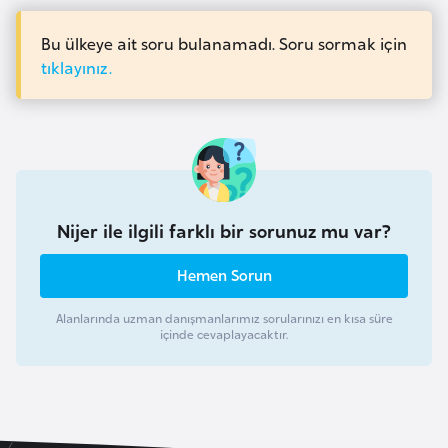
a
i
Bu ülkeye ait soru bulanamadı. Soru sormak için
tıklayınız.
A
z
e
r
b
a
y
Nijer ile ilgili farklı bir sorunuz mu var?
c
Hemen Sorun
a
n
Alanlarında uzman danışmanlarımız sorularınızı en kısa süre
içinde cevaplayacaktır.
B
a
h
r