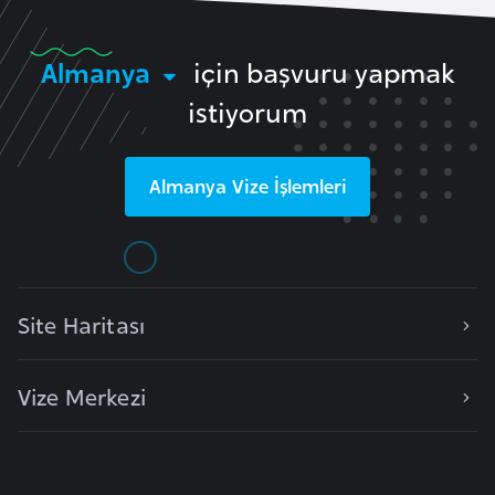
e
y
Almanya
için başvuru yapmak
n
istiyorum
B
a
Almanya
Vize İşlemleri
n
g
l
a
d
Site Haritası
e
ş
Vize Merkezi
B
e
l