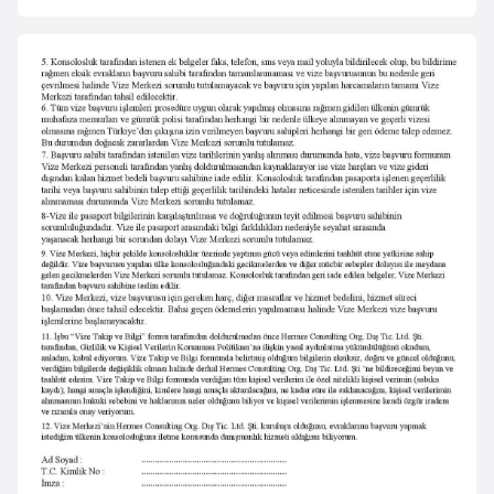
e
y
n
B
a
n
g
l
a
d
e
ş
B
e
l