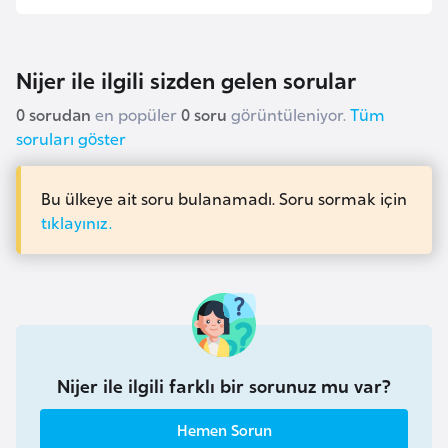
a
r
Nijer ile ilgili sizden gelen sorular
u
s
0 sorudan
en popüler
0 soru
görüntüleniyor.
Tüm
soruları göster
B
e
Bu ülkeye ait soru bulanamadı. Soru sormak için
l
tıklayınız.
ç
i
k
a
B
Nijer ile ilgili farklı bir sorunuz mu var?
e
n
Hemen Sorun