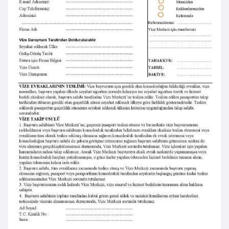
a
i
A
z
e
r
b
a
y
c
a
n
B
a
h
r