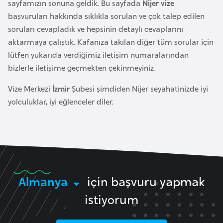
i
sayfamızın sonuna geldik. Bu sayfada
Nijer vize
b
başvuruları hakkında sıklıkla sorulan ve çok talep edilen
u
soruları cevapladık ve hepsinin detaylı cevaplarını
t
aktarmaya çalıştık. Kafanıza takılan diğer tüm sorular için
i
lütfen yukarıda verdiğimiz iletişim numaralarından
bizlerle iletişime geçmekten çekinmeyiniz.
Ç
Vize Merkezi
İzmir
Şubesi şimdiden Nijer seyahatinizde iyi
i
yolculuklar, iyi eğlenceler diler.
n
D
a
n
i
Almanya
için başvuru yapmak
m
istiyorum
a
r