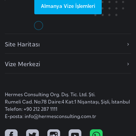
k
Almanya
Vize İşlemleri
a
D
e
Site Haritası
m
o
k
Vize Merkezi
r
a
t
i
Hermes Consulting Org. Dış. Tic. Ltd. Şti.
k
Rumeli Cad. No:78 Daire:4 Kat:1 Nişantaşı, Şişli, İstanbul
K
Telefon: +90 212 287 1111
E-posta:
info@hermesconsulting.com.tr
o
n
g