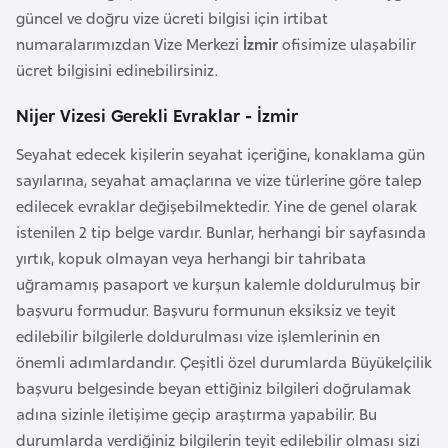
F
güncel ve doğru vize ücreti bilgisi için irtibat
a
numaralarımızdan Vize Merkezi
İzmir
ofisimize ulaşabilir
s
ücret bilgisini edinebilirsiniz.
o
Nijer Vizesi Gerekli Evraklar - İzmir
Ç
Seyahat edecek kişilerin seyahat içeriğine, konaklama gün
a
sayılarına, seyahat amaçlarına ve vize türlerine göre talep
d
edilecek evraklar değişebilmektedir. Yine de genel olarak
istenilen 2 tip belge vardır. Bunlar, herhangi bir sayfasında
yırtık, kopuk olmayan veya herhangi bir tahribata
Ç
uğramamış pasaport ve kurşun kalemle doldurulmuş bir
e
başvuru formudur. Başvuru formunun eksiksiz ve teyit
k
edilebilir bilgilerle doldurulması vize işlemlerinin en
C
önemli adımlardandır. Çeşitli özel durumlarda Büyükelçilik
u
başvuru belgesinde beyan ettiğiniz bilgileri doğrulamak
m
adına sizinle iletişime geçip araştırma yapabilir. Bu
h
durumlarda verdiğiniz bilgilerin teyit edilebilir olması sizi
u