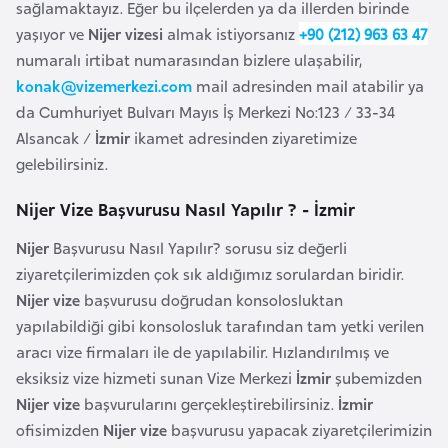
sağlamaktayız. Eğer bu ilçelerden ya da illerden birinde
a
yaşıyor ve
Nijer vizesi
almak istiyorsanız
+90 (212) 963 63 47
r
numaralı irtibat numarasından bizlere ulaşabilir,
u
konak@vizemerkezi.com
mail adresinden mail atabilir ya
s
da Cumhuriyet Bulvarı Mayıs İş Merkezi No:123 / 33-34
Alsancak /
İzmir
ikamet adresinden ziyaretimize
B
gelebilirsiniz.
e
Nijer Vize Başvurusu Nasıl Yapılır ? - İzmir
l
ç
Nijer
Başvurusu Nasıl Yapılır? sorusu siz değerli
i
ziyaretçilerimizden çok sık aldığımız sorulardan biridir.
k
Nijer vize
başvurusu doğrudan konsolosluktan
a
yapılabildiği gibi konsolosluk tarafından tam yetki verilen
aracı vize firmaları ile de yapılabilir. Hızlandırılmış ve
B
eksiksiz vize hizmeti sunan Vize Merkezi
İzmir
şubemizden
e
Nijer vize
başvurularını gerçekleştirebilirsiniz.
İzmir
n
ofisimizden
Nijer vize
başvurusu yapacak ziyaretçilerimizin