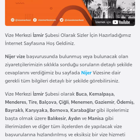
e
y
n
Vize Merkezi
İzmir
Şubesi Olarak Sizler İçin Hazırladığımız
B
İnternet Sayfasına Hoş Geldiniz.
a
n
Nijer vize
başvurusunda bulunmuş veya bulunacak olan
g
ziyaretçilerimizin sıklıkla sorduğu soruların detaylı şekilde
l
cevaplarını verdiğimiz bu sayfada
Nijer
Vizesine dair
a
gerekli tüm bilgileri detaylı bir şekilde görebilirsiniz.
d
Vize Merkezi
İzmir
Şubesi olarak
Buca
,
Kemalpaşa
,
e
Menderes
,
Tire
,
Balçova
,
Çiğli
,
Menemen
,
Gaziemir
,
Ödemiş
,
ş
Bayraklı
,
Karşıyaka
,
Bornova
,
Karabağlar
gibi ilçelerimiz
başta olmak üzere
Balıkesir
,
Aydın
ve
Manisa
gibi
B
illerimizden ve diğer tüm ilçelerden de yapılacak vize
e
başvurularına hızlandırılmış ve eksiksiz bir vize hizmeti
l