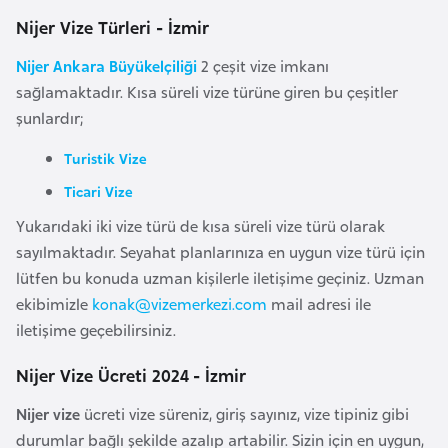
l
Nijer Vize Türleri - İzmir
g
a
Nijer Ankara Büyükelçiliği
2 çeşit vize imkanı
r
sağlamaktadır. Kısa süreli vize türüne giren bu çeşitler
i
şunlardır;
s
Turistik Vize
t
Ticari Vize
a
n
Yukarıdaki iki vize türü de kısa süreli vize türü olarak
sayılmaktadır. Seyahat planlarınıza en uygun vize türü için
lütfen bu konuda uzman kişilerle iletişime geçiniz. Uzman
B
ekibimizle
konak@vizemerkezi.com
mail adresi ile
u
iletişime geçebilirsiniz.
r
k
Nijer Vize Ücreti 2024 - İzmir
i
n
Nijer vize
ücreti vize süreniz, giriş sayınız, vize tipiniz gibi
a
durumlar bağlı şekilde azalıp artabilir. Sizin için en uygun,