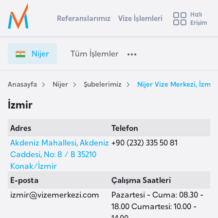
u
Hızlı
s
Referanslarımız
Vize İşlemleri
Başvuru yapmak istediğiniz ülkeyi seçin
Erişim
N
İ
Üye
t
Ülke Seçimi
i
Girişi
r
j
l
Nijer
Tüm İşlemler
a
e
l
e
r
y
V
Anasayfa
Nijer
Şubelerimiz
Nijer Vize Merkezi, İzmir
t
a
i
İzmir
z
i
e
A
Adres
Telefon
İ
ş
v
ş
Akdeniz Mahallesi, Akdeniz
+90 (232) 335 50 81
u
i
l
Caddesi, No: 8 / B 35210
s
e
Konak/İzmir
m
t
m
E-posta
Çalışma Saatleri
u
l
izmir@vizemerkezi.com
Pazartesi - Cuma: 08.30 -
r
e
18.00 Cumartesi: 10.00 -
y
r
14.00