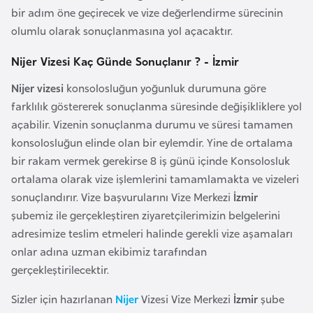
bir adım öne geçirecek ve vize değerlendirme sürecinin
r
olumlu olarak sonuçlanmasına yol açacaktır.
i
y
Nijer Vizesi Kaç Günde Sonuçlanır ? - İzmir
e
Nijer vizesi
konsolosluğun yoğunluk durumuna göre
t
farklılık göstererek sonuçlanma süresinde değişikliklere yol
i
açabilir. Vizenin sonuçlanma durumu ve süresi tamamen
konsolosluğun elinde olan bir eylemdir. Yine de ortalama
C
bir rakam vermek gerekirse 8 iş günü içinde Konsolosluk
e
ortalama olarak vize işlemlerini tamamlamakta ve vizeleri
z
sonuçlandırır. Vize başvurularını Vize Merkezi
İzmir
a
şubemiz ile gerçekleştiren ziyaretçilerimizin belgelerini
y
adresimize teslim etmeleri halinde gerekli vize aşamaları
i
onlar adına uzman ekibimiz tarafından
r
gerçekleştirilecektir.
C
Sizler için hazırlanan
Nijer
Vizesi Vize Merkezi
İzmir
şube