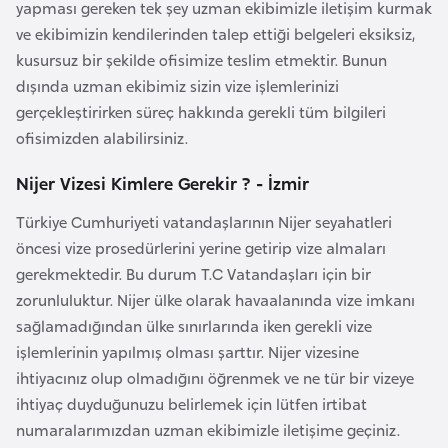
i
yapması gereken tek şey uzman ekibimizle iletişim kurmak
n
ve ekibimizin kendilerinden talep ettiği belgeleri eksiksiz,
kusursuz bir şekilde ofisimize teslim etmektir. Bunun
dışında uzman ekibimiz sizin vize işlemlerinizi
B
gerçekleştirirken süreç hakkında gerekli tüm bilgileri
o
ofisimizden alabilirsiniz.
s
n
Nijer Vizesi Kimlere Gerekir ? - İzmir
a
H
Türkiye Cumhuriyeti vatandaşlarının Nijer seyahatleri
e
öncesi vize prosedürlerini yerine getirip vize almaları
r
gerekmektedir. Bu durum T.C Vatandaşları için bir
s
zorunluluktur. Nijer ülke olarak havaalanında vize imkanı
e
sağlamadığından ülke sınırlarında iken gerekli vize
k
işlemlerinin yapılmış olması şarttır. Nijer vizesine
ihtiyacınız olup olmadığını öğrenmek ve ne tür bir vizeye
ihtiyaç duyduğunuzu belirlemek için lütfen irtibat
B
numaralarımızdan uzman ekibimizle iletişime geçiniz.
u