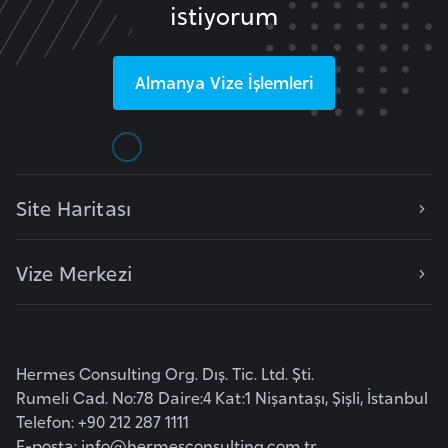
istiyorum
e
y
n
Almanya
Vize İşlemleri
B
a
n
Site Haritası
g
l
a
Vize Merkezi
d
e
ş
Hermes Consulting Org. Dış. Tic. Ltd. Şti.
B
Rumeli Cad. No:78 Daire:4 Kat:1 Nişantaşı, Şişli, İstanbul
e
Telefon: +90 212 287 1111
E-posta:
info@hermesconsulting.com.tr
l