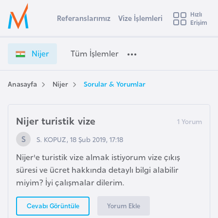
u
Hızlı
s
Referanslarımız
Vize İşlemleri
Başvuru yapmak istediğiniz ülkeyi seçin
Erişim
N
İ
Üye
t
Ülke Seçimi
i
Girişi
r
j
l
Nijer
Tüm İşlemler
a
e
l
e
r
y
V
Anasayfa
Nijer
Sorular & Yorumlar
t
a
i
z
i
e
Nijer turistik vize
A
İ
ş
v
S. KOPUZ, 18 Şub 2019, 17:18
ş
u
i
l
Nijer'e turistik vize almak istiyorum vize çıkış
s
e
süresi ve ücret hakkında detaylı bilgi alabilir
m
t
m
miyim? İyi çalışmalar dilerim.
u
l
r
e
Yorum Ekle
Cevabı Görüntüle
y
r