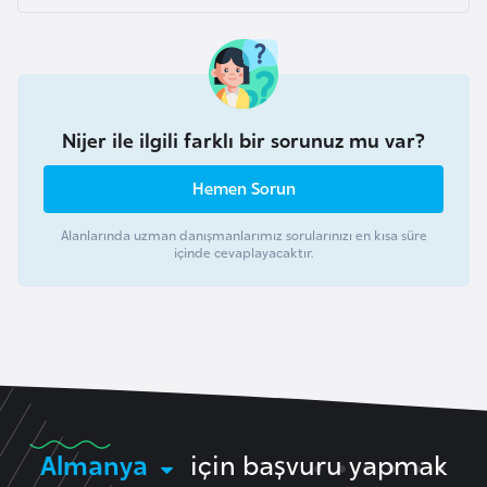
a
i
A
z
e
Nijer ile ilgili farklı bir sorunuz mu var?
r
b
Hemen Sorun
a
Alanlarında uzman danışmanlarımız sorularınızı en kısa süre
y
içinde cevaplayacaktır.
c
a
n
B
a
h
Almanya
için başvuru yapmak
r