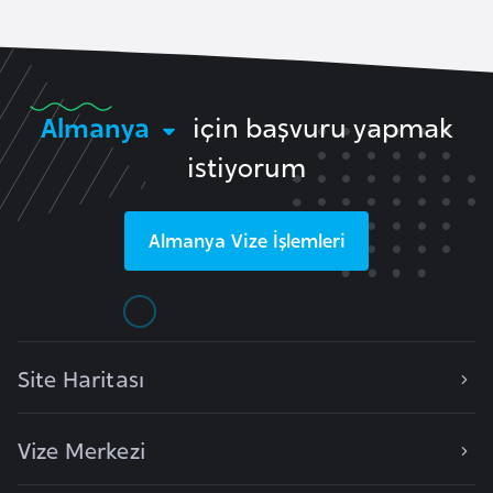
l
g
a
r
Almanya
için başvuru yapmak
i
s
istiyorum
t
a
Almanya
Vize İşlemleri
n
B
u
r
Site Haritası
k
i
Vize Merkezi
n
a