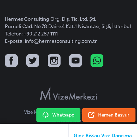
F
a
Hermes Consulting Org. Dış. Tic. Ltd. Şti.
s
Rumeli Cad. No:78 Daire:4 Kat:1 Nişantaşı, Şişli, İstanbul
o
Telefon: +90 212 287 1111
E-posta:
info@hermesconsulting.com.tr
Ç
a
d
Ç
e
k
C
Vize Merkezi © 2026 Tüm Hakları Saklıdır.
u
Whatsapp
Hemen Başvur
m
KVKK Metni
h
Gine Bissau Vize Danışma
u