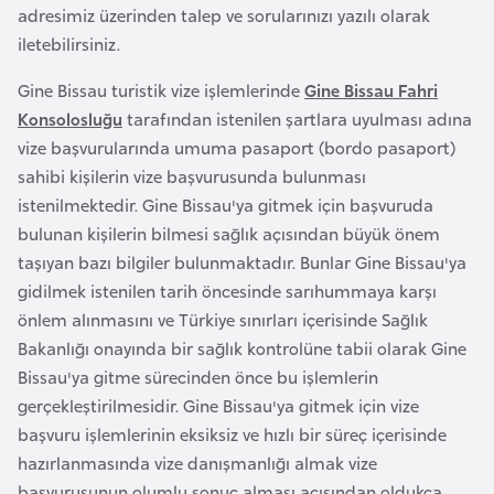
a
e
adresimiz üzerinden talep ve sorularınızı yazılı olarak
m
iletebilirsiniz.
l
A
e
Gine Bissau turistik vize işlemlerinde
Gine Bissau Fahri
z
r
Konsolosluğu
tarafından istenilen şartlara uyulması adına
e
i
vize başvurularında umuma pasaport (bordo pasaport)
r
sahibi kişilerin vize başvurusunda bulunması
b
istenilmektedir. Gine Bissau'ya gitmek için başvuruda
a
bulunan kişilerin bilmesi sağlık açısından büyük önem
y
taşıyan bazı bilgiler bulunmaktadır. Bunlar Gine Bissau'ya
c
gidilmek istenilen tarih öncesinde sarıhummaya karşı
a
önlem alınmasını ve Türkiye sınırları içerisinde Sağlık
n
Bakanlığı onayında bir sağlık kontrolüne tabii olarak Gine
Bissau'ya gitme sürecinden önce bu işlemlerin
B
gerçekleştirilmesidir. Gine Bissau'ya gitmek için vize
a
başvuru işlemlerinin eksiksiz ve hızlı bir süreç içerisinde
h
hazırlanmasında vize danışmanlığı almak vize
r
başvurusunun olumlu sonuç alması açısından oldukça