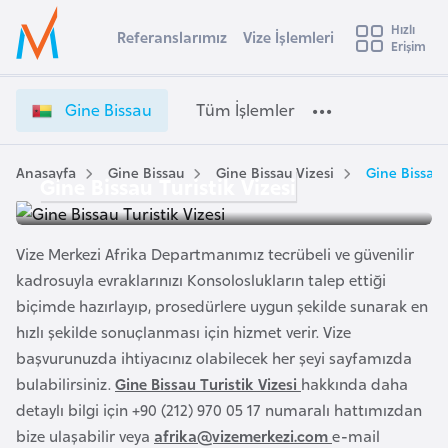
u
Hızlı
s
Referanslarımız
Vize İşlemleri
Başvuru yapmak istediğiniz ülkeyi seçin
Erişim
G
İ
Üye
t
Ülke Seçimi
i
Girişi
r
n
l
Gine Bissau
Tüm İşlemler
a
e
l
e
B
y
i
Anasayfa
Gine Bissau
Gine Bissau Vizesi
Gine Bissau 
Gine Bissau Turistik Vizesi
t
a
s
s
i
a
A
Vize Merkezi Afrika Departmanımız tecrübeli ve güvenilir
u
ş
v
kadrosuyla evraklarınızı Konsoloslukların talep ettiği
V
u
biçimde hazırlayıp, prosedürlere uygun şekilde sunarak en
i
i
s
hızlı şekilde sonuçlanması için hizmet verir. Vize
z
m
t
başvurunuzda ihtiyacınız olabilecek her şeyi sayfamızda
e
u
İ
bulabilirsiniz.
Gine Bissau Turistik Vizesi
hakkında daha
r
ş
detaylı bilgi için +90 (212) 970 05 17 numaralı hattımızdan
y
l
bize ulaşabilir veya
afrika@vizemerkezi.com
e-mail