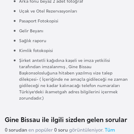
Arka fonu beyaz 2 adet fotoğraf
a
Uçak ve Otel Rezervasyonları
r
Pasaport Fotokopisi
u
s
Gelir Beyanı
Sağlık raporu
B
Kimlik fotokopisi
e
Şirket antetli kağıdına kaşeli ve imza yetkilisi
l
tarafından imzalanmış , Gine Bissau
ç
Başkonsolosluğuna hitaben yazılmış vize talep
dilekçesi- ( İçeriğinde ne amaçla gidileceği ne zaman
i
gidileceği ne kadar kalınacağı telefon numaraları
k
Türkiye'deki ikametgah adres bilgilerini içermek
a
zorundadır.)
B
Gine Bissau ile ilgili sizden gelen sorular
e
n
0 sorudan
en popüler
0 soru
görüntüleniyor.
Tüm