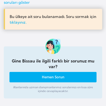
i
soruları göster
n
Bu ülkeye ait soru bulanamadı. Soru sormak için
B
tıklayınız.
o
s
n
a
H
e
Gine Bissau ile ilgili farklı bir sorunuz mu
r
var?
s
Hemen Sorun
e
k
Alanlarında uzman danışmanlarımız sorularınızı en kısa süre
içinde cevaplayacaktır.
B
u