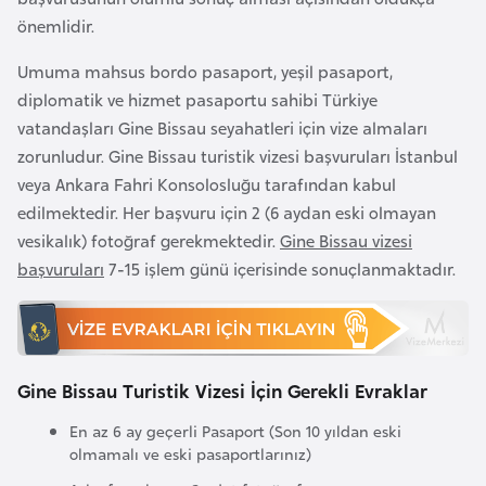
e
önemlidir.
y
Umuma mahsus bordo pasaport, yeşil pasaport,
n
diplomatik ve hizmet pasaportu sahibi Türkiye
vatandaşları Gine Bissau seyahatleri için vize almaları
B
zorunludur. Gine Bissau turistik vizesi başvuruları İstanbul
a
veya Ankara Fahri Konsolosluğu tarafından kabul
n
edilmektedir. Her başvuru için 2 (6 aydan eski olmayan
g
vesikalık) fotoğraf gerekmektedir.
Gine Bissau vizesi
l
başvuruları
7-15 işlem günü içerisinde sonuçlanmaktadır.
a
d
e
ş
Gine Bissau Turistik Vizesi İçin Gerekli Evraklar
B
En az 6 ay geçerli Pasaport (Son 10 yıldan eski
olmamalı ve eski pasaportlarınız)
e
l