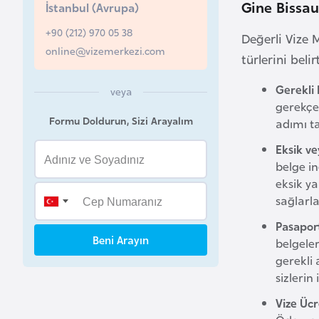
Gine Bissau
İstanbul (Avrupa)
B
+90 (212) 970 05 38
Değerli Vize M
e
online@vizemerkezi.com
türlerini beli
l
a
Gerekli 
veya
r
gerekçen
u
Formu Doldurun, Sizi Arayalım
adımı t
s
Eksik v
belge i
B
eksik ya
e
sağlarla
l
Pasapor
ç
Beni Arayın
belgele
i
gerekli
k
sizlerin
a
Vize Üc