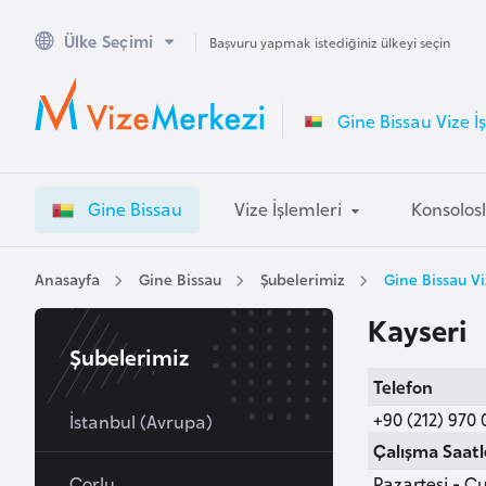
Ülke Seçimi
A
Başvuru yapmak istediğiniz ülkeyi seçin
v
u
Gine Bissau Vize İ
s
t
r
Gine Bissau
Vize İşlemleri
Konsolos
a
l
y
Anasayfa
Gine Bissau
Şubelerimiz
Gine Bissau Vi
a
Kayseri
Şubelerimiz
A
Telefon
v
+90 (212) 970 
u
İstanbul (Avrupa)
s
Çalışma Saatl
t
Çorlu
Pazartesi - Cu