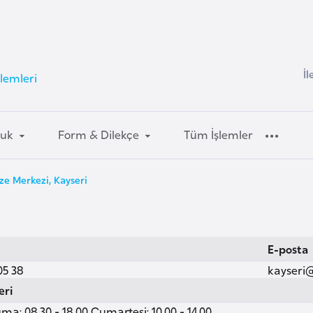
İl
şlemleri
luk
Form & Dilekçe
Tüm İşlemler
ze Merkezi, Kayseri
E-posta
05 38
kayseri
eri
ma: 08.30 - 18.00 Cumartesi: 10.00 - 14.00