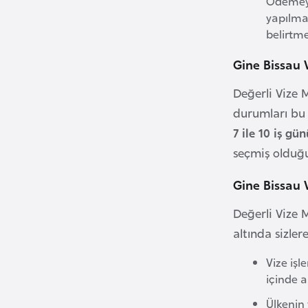
Ödemeye
B
yapılmad
e
belirtme
n
Gine Bissau 
i
n
Değerli Vize M
durumları bu 
B
7 ile 10 iş gün
o
seçmiş olduğu
s
n
Gine Bissau 
a
H
Değerli Vize M
e
altında sizle
r
Vize işl
s
içinde a
e
k
Ülkenin