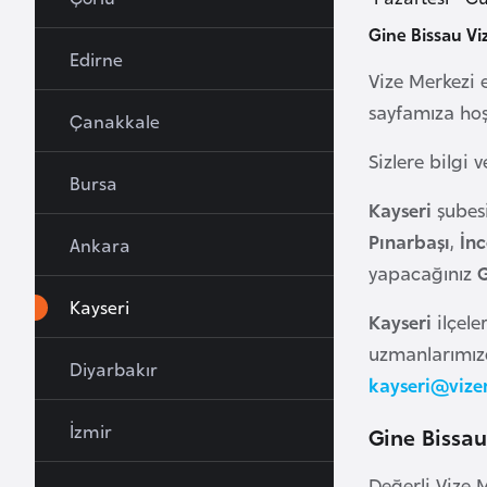
u
Gine Bissau Vi
r
Edirne
y
Vize Merkezi 
a
sayfamıza hoş
Çanakkale
Sizlere bilgi 
A
Bursa
z
Kayseri
şubes
e
Pınarbaşı
,
İnc
Ankara
r
yapacağınız
G
b
Kayseri
a
Kayseri
ilçele
y
uzmanlarımızd
c
Diyarbakır
kayseri@vize
a
n
İzmir
Gine Bissau
Değerli Vize M
B