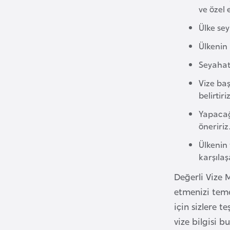
ve özel 
B
Ülke se
u
Ülkenin 
l
Seyahat
g
a
Vize ba
r
belirtiriz
i
Yapacağ
s
öneririz
t
Ülkenin
a
karşılaşa
n
Değerli Vize 
B
etmenizi teme
u
için sizlere t
r
vize bilgisi b
k