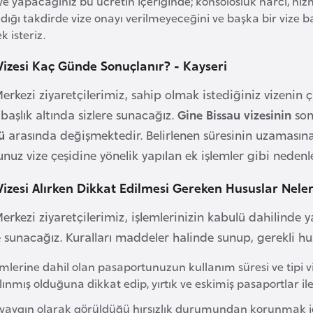
 yapacağınız bu ücretin içeriğinde; konsolosluk harcı, hi
ığı takdirde vize onayı verilmeyeceğini ve başka bir vize b
k isteriz.
Vizesi Kaç Günde Sonuçlanır? - Kayseri
erkezi ziyaretçilerimiz, sahip olmak istediğiniz vizenin çı
başlık altında sizlere sunacağız.
Gine Bissau vizesinin
son
ü
arasında değişmektedir. Belirlenen süresinin uzamasına 
nuz vize çeşidine yönelik yapılan ek işlemler gibi nedenl
Vizesi Alırken Dikkat Edilmesi Gereken Hususlar Neler
erkezi ziyaretçilerimiz, işlemlerinizin kabulü dahilinde y
re sunacağız. Kuralları maddeler halinde sunup, gerekli h
emlerine dahil olan pasaportunuzun kullanım süresi ve tipi v
lınmış olduğuna dikkat edip, yırtık ve eskimiş pasaportlar il
 yaygın olarak görüldüğü hırsızlık durumundan korunmak içi