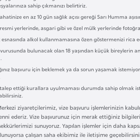
eşyalarınıza sahip çıkmanızı belirtiriz.
yahatinize en az 10 gün sağlık açısı gereği Sarı Humma aşı
resmi yerlerinde, asgari gibi ve özel mülk yerlerinde fotoğraf
 esnasında alkol kullanmamasına özen göstermenizi rica e
şvurusunda bulunacak olan 18 yaşından küçük bireylerin an
.
ınız başvuru için beklemek ya da sorun yaşamak istemiyor
.
 talep ettiği kurallara uyulmaması durumda sahip olmak ist
bilirsiniz.
Merkezi ziyaretçilerimiz, vize başvuru işlemlerinizin kab
nni ederiz. Vize başvurunuz için merak ettiğiniz bilgiler
eşekkürlerimizi sunuyoruz. Yapılan işlemler için daha kap
ulunuyorsa çalışan saha ekibimiz ile iletişime geçebilirsin