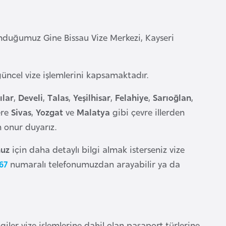
sunduğumuz Gine Bissau Vize Merkezi, Kayseri
 güncel vize işlemlerini kapsamaktadır.
ılar
,
Develi
,
Talas
,
Yeşilhisar
,
Felahiye
,
Sarıoğlan
,
ere
Sivas
,
Yozgat
ve
Malatya
gibi çevre illerden
 onur duyarız.
nuz
için daha detaylı bilgi almak isterseniz vize
67
numaralı telefonumuzdan arayabilir ya da
giler vize işlemlerine dahil olan pasaport türlerine