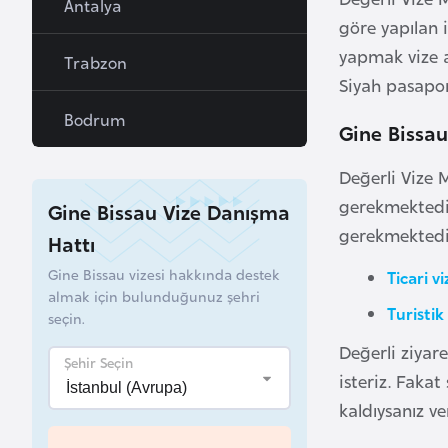
Antalya
a
göre yapılan 
h
yapmak vize a
Trabzon
r
Siyah pasapor
e
Bodrum
Gine Bissau
y
n
Değerli Vize 
gerekmektedir
Gine Bissau Vize Danışma
B
gerekmektedir.
Hattı
a
n
Gine Bissau vizesi hakkında destek
Ticari vi
g
almak için bulunduğunuz şehri
Turistik 
l
seçin.
a
Değerli ziyare
Şehir Seçin
d
isteriz. Faka
e
kaldıysanız ve
ş