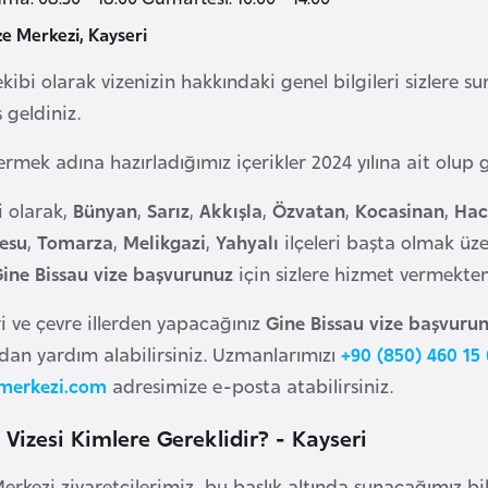
ze Merkezi, Kayseri
ekibi olarak vizenizin hakkındaki genel bilgileri sizlere 
 geldiniz.
vermek adına hazırladığımız içerikler 2024 yılına ait olup
i olarak,
Bünyan
,
Sarız
,
Akkışla
,
Özvatan
,
Kocasinan
,
Hac
esu
,
Tomarza
,
Melikgazi
,
Yahyalı
ilçeleri başta olmak üz
ine Bissau vize başvurunuz
için sizlere hizmet vermekten
ri ve çevre illerden yapacağınız
Gine Bissau vize başvuru
an yardım alabilirsiniz. Uzmanlarımızı
+90 (850) 460 15 
merkezi.com
adresimize e-posta atabilirsiniz.
 Vizesi Kimlere Gereklidir? - Kayseri
erkezi ziyaretçilerimiz, bu başlık altında sunacağımız bil