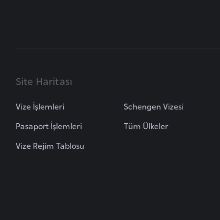
u
m
h
u
r
i
Site Haritası
y
e
t
Vize İşlemleri
Schengen Vizesi
i
Pasaport İşlemleri
Tüm Ülkeler
Vize Rejim Tablosu
C
e
z
a
y
i