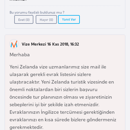
a
l
e
Bu yorumu faydalı buldunuz mu ?
m
A
Yanıt Ver
Evet (
0
)
Hayır (
0
)
l
z
e
e
r
r
i
Vize Merkezi 16 Kas 2018, 16:32
b
Merhaba
a
y
Yeni Zelanda vize uzmanlarımız size mail ile
c
ulaşarak gerekli evrak listesini sizlere
a
ulaştıracaktır. Yeni Zelanda turistik vizesinde en
n
önemli noktalardan biri sizlerin başvuru
öncesinde tur planınızın olması ve ziyaretinizin
sebeplerini iyi bir şekilde izah etmenizdir.
B
Evraklarınızın İngilizce tercümesi gerektiğinden
a
evraklarınızı en kısa sürede bizlere göndermeniz
h
gerekmektedir.
r