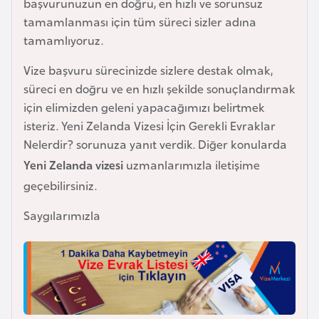
başvurunuzun en doğru, en hızlı ve sorunsuz
F
tamamlanması için tüm süreci sizler adına
a
tamamlıyoruz.
s
o
Vize başvuru sürecinizde sizlere destak olmak,
süreci en doğru ve en hızlı şekilde sonuçlandırmak
için elimizden geleni yapacağımızı belirtmek
Ç
isteriz. Yeni Zelanda Vizesi İçin Gerekli Evraklar
a
Nelerdir? sorunuza yanıt verdik. Diğer konularda
d
Yeni Zelanda vizesi
uzmanlarımızla iletişime
geçebilirsiniz.
Ç
e
Saygılarımızla
k
C
u
m
h
u