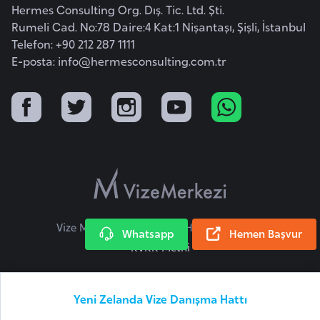
Hermes Consulting Org. Dış. Tic. Ltd. Şti.
o
Rumeli Cad. No:78 Daire:4 Kat:1 Nişantaşı, Şişli, İstanbul
Telefon: +90 212 287 1111
B
E-posta:
info@hermesconsulting.com.tr
u
l
g
a
r
i
s
t
a
Vize Merkezi © 2026 Tüm Hakları Saklıdır.
Whatsapp
Hemen Başvur
n
KVKK Metni
E
r
Yeni Zelanda Vize Danışma Hattı
m