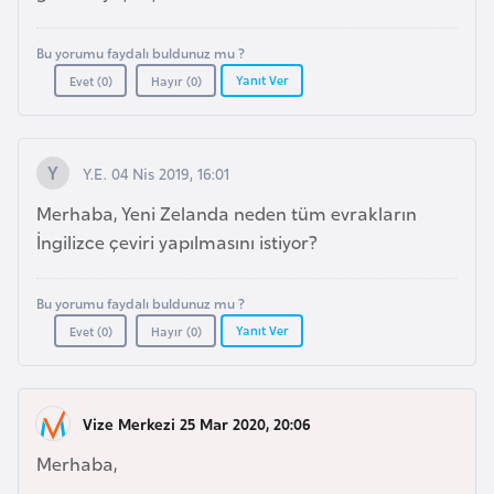
a
r
Bu yorumu faydalı buldunuz mu ?
Yanıt Ver
u
Evet (
0
)
Hayır (
0
)
s
Y.E. 04 Nis 2019, 16:01
B
e
Merhaba, Yeni Zelanda neden tüm evrakların
l
İngilizce çeviri yapılmasını istiyor?
ç
i
Bu yorumu faydalı buldunuz mu ?
k
Yanıt Ver
Evet (
0
)
Hayır (
0
)
a
B
Vize Merkezi 25 Mar 2020, 20:06
e
Merhaba,
n