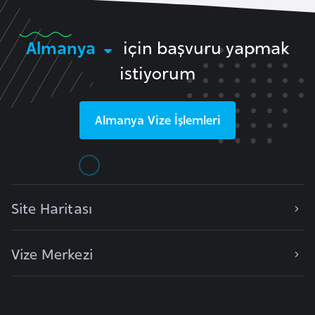
k
a
Almanya
için başvuru yapmak
istiyorum
D
e
m
Almanya
Vize İşlemleri
o
k
r
a
t
Site Haritası
i
k
Vize Merkezi
K
o
n
g