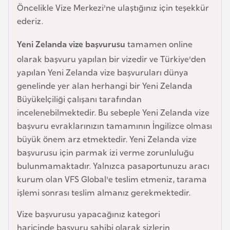
i
Öncelikle Vize Merkezi'ne ulaştığınız için teşekkür
n
ederiz.
Yeni Zelanda vize başvurusu
tamamen online
B
olarak başvuru yapılan bir vizedir ve Türkiye'den
o
yapılan Yeni Zelanda vize başvuruları dünya
s
genelinde yer alan herhangi bir Yeni Zelanda
n
Büyükelçiliği çalışanı tarafından
a
incelenebilmektedir. Bu sebeple Yeni Zelanda vize
H
başvuru evraklarınızın tamamının İngilizce olması
e
büyük önem arz etmektedir. Yeni Zelanda vize
r
başvurusu için parmak izi verme zorunluluğu
s
bulunmamaktadır. Yalnızca pasaportunuzu aracı
e
kurum olan VFS Global'e teslim etmeniz, tarama
k
işlemi sonrası teslim almanız gerekmektedir.
B
Vize başvurusu yapacağınız kategori
u
haricinde başvuru sahibi olarak sizlerin