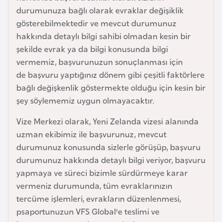
l
durumunuza bağlı olarak evraklar değişiklik
g
gösterebilmektedir ve mevcut durumunuz
a
hakkında detaylı bilgi sahibi olmadan kesin bir
r
şekilde evrak ya da bilgi konusunda bilgi
i
vermemiz, başvurunuzun sonuçlanması için
s
de başvuru yaptığınız dönem gibi çeşitli faktörlere
t
bağlı değişkenlik göstermekte olduğu için kesin bir
a
şey söylememiz uygun olmayacaktır.
n
Vize Merkezi olarak, Yeni Zelanda vizesi alanında
uzman ekibimiz ile başvurunuz, mevcut
B
durumunuz konusunda sizlerle görüşüp, başvuru
u
durumunuz hakkında detaylı bilgi veriyor, başvuru
r
yapmaya ve süreci bizimle sürdürmeye karar
k
vermeniz durumunda, tüm evraklarınızın
i
tercüme işlemleri, evrakların düzenlenmesi,
n
psaportunuzun VFS Global'e teslimi ve
a