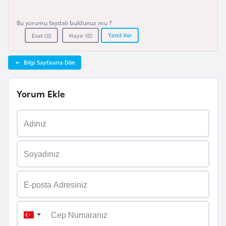
r
Bu yorumu faydalı buldunuz mu ?
i
Yanıt Ver
Evet (
0
)
Hayır (
0
)
y
e
t
Bilgi Sayfasına Dön
i
Yorum Ekle
C
e
z
a
y
i
r
C