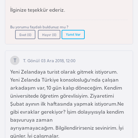
e
İlginize teşekkür ederiz.
y
n
Bu yorumu faydalı buldunuz mu ?
Yanıt Ver
Evet (
0
)
Hayır (
0
)
B
a
n
T. Gönül 03 Ara 2018, 12:00
g
l
Yeni Zelandaya turist olarak gitmek istiyorum.
a
Yeni Zelanda Türkiye konsolosluğu'nda çalışan
d
arkadaşım var, 10 gün kalıp döneceğim. Kendim
e
üniversitede öğretim görevlisiyim. Ziyaretimi
ş
Şubat ayının ilk haftasında yapmak istiyorum.Ne
gibi evraklar gerekiyor? İşim dolayıyısıyla kendim
başvuruya zaman
B
ayrıyamayacağım. Bilgilendirirseniz sevinirim. İyi
e
günler. İyi çalışmalar.
l