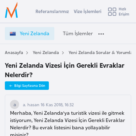
u
Hızlı
s
Referanslarımız
Vize İşlemleri
Başvuru yapmak istediğiniz ülkeyi seçin
Erişim
Y
İ
Üye
t
Ülke Seçimi
e
Girişi
r
n
l
Yeni Zelanda
Tüm İşlemler
a
i
l
e
Z
y
e
Anasayfa
Yeni Zelanda
Yeni Zelanda Sorular & Yorumlar
t
a
l
Yeni Zelanda Vizesi İçin Gerekli Evraklar
a
i
n
Nelerdir?
A
d
ş
v
Bilgi Sayfasına Dön
a
u
i
V
s
i
a. hasan 16 Kas 2018, 16:32
m
t
z
Merhaba, Yeni Zelanda'ya turistik vizesi ile gitmek
u
e
istiyorum, Yeni Zelanda Vizesi İçin Gerekli Evraklar
r
İ
Nelerdir? Bu evrak listesini bana yollayabilir
y
ş
misiniz?