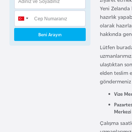
B
Yeni Zelanda 
e
hazırlık yapab
n
olarak hazırl
i
hakkında genel
Beni Arayın
n
Lütfen burada 
B
uzmanlarımıza
o
ulaştıktan son
s
elden teslim 
n
göndermeniz d
a
H
Vize Mer
e
Pazartes
r
Merkezi 
s
e
Çalışma saatl
k
uzmanlarımız 