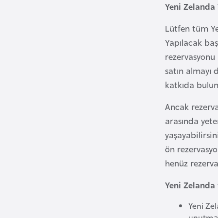
u
Yeni Zelanda 
m
Lütfen tüm Ye
h
u
Yapılacak baş
r
rezervasyonu 
i
satın almayı d
y
katkıda bulu
e
t
Ancak rezervas
i
arasında yeter
yaşayabilirsi
C
ön rezervasyo
e
henüz rezerva
z
a
Yeni Zelanda 
y
Yeni Zel
i
unutmay