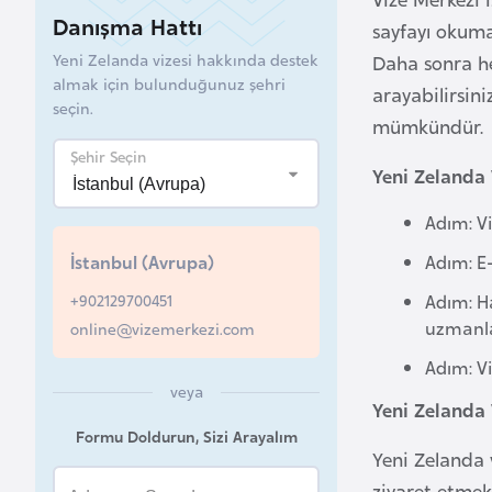
Danışma Hattı
sayfayı okuman
B
Yeni Zelanda vizesi hakkında destek
Daha sonra h
e
almak için bulunduğunuz şehri
arayabilirsini
l
seçin.
a
mümkündür.
r
Şehir Seçin
Yeni Zelanda 
u
s
Adım: Vi
İstanbul (Avrupa)
Adım: E-
B
+902129700451
Adım: H
e
uzmanlar
online@vizemerkezi.com
l
ç
Adım: Vi
i
veya
Yeni Zelanda V
k
Formu Doldurun, Sizi Arayalım
a
Yeni Zelanda 
ziyaret etmek