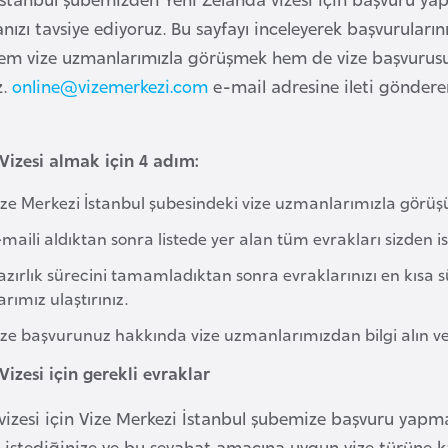
ızı tavsiye ediyoruz. Bu sayfayı inceleyerek başvurularınız
em vize uzmanlarımızla görüşmek hem de vize başvurusu
z.
online@vizemerkezi.com
e-mail adresine ileti göndere
Vizesi almak için 4 adım:
ze Merkezi İstanbul şubesindeki vize uzmanlarımızla görüşün 
maili aldıktan sonra listede yer alan tüm evrakları sizden ist
azırlık sürecini tamamladıktan sonra evraklarınızı en kısa 
ımız ulaştırınız.
ze başvurunuz hakkında vize uzmanlarımızdan bilgi alın ve vi
izesi için gerekli evraklar
vizesi için Vize Merkezi İstanbul şubemize başvuru yapm
 istediğinize ve bu seyahat amacına uygun vize türüne 