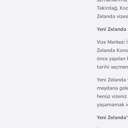
Tekirdağ, Koca
B
Zelanda vizesi
u
Yeni Zelanda 
l
g
Vize Merkezi 
a
Zelanda Konso
r
önce yapılan 
i
s
tarihi seçmen
t
Yeni Zelanda 
a
meydana geleb
n
henüz vizeniz
yaşamamak içi
B
u
Yeni Zelanda’
r
k