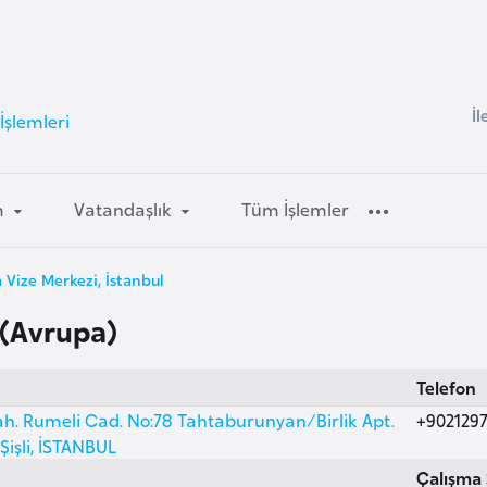
İl
İşlemleri
m
Vatandaşlık
Tüm İşlemler
 Vize Merkezi, İstanbul
 (Avrupa)
Telefon
h. Rumeli Cad. No:78 Tahtaburunyan/Birlik Apt.
+9021297
 Şişli, İSTANBUL
Çalışma 