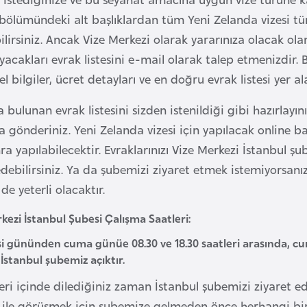
bölümündeki alt başlıklardan tüm Yeni Zelanda vizesi türl
ilirsiniz. Ancak Vize Merkezi olarak yararınıza olacak ol
ayacakları evrak listesini e-mail olarak talep etmenizdir.
 bilgiler, ücret detayları ve en doğru evrak listesi yer al
bulunan evrak listesini sizden istenildiği gibi hazırlayı
 gönderiniz. Yeni Zelanda vizesi için yapılacak online b
ra yapılabilecektir. Evraklarınızı Vize Merkezi İstanbul 
edebilirsiniz. Ya da şubemizi ziyaret etmek istemiyorsanı
e yeterli olacaktır.
kezi İstanbul Şubesi Çalışma Saatleri:
i gününden cuma günüe 08.30 ve 18.30 saatleri arasında, cuma
İstanbul şubemiz açıktır.
eri içinde dilediğiniz zaman İstanbul şubemizi ziyaret ed
ile görüşmek için şubemize gelmeden önce herhangi bir r