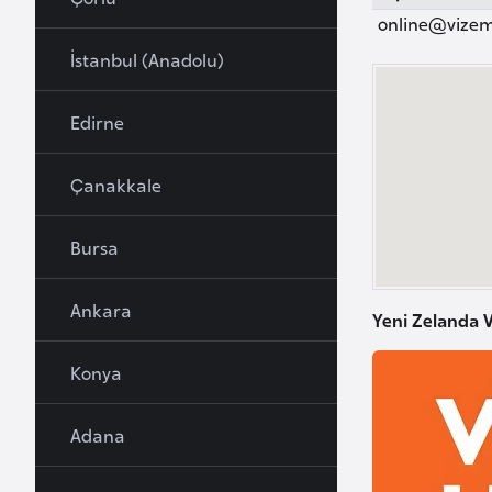
u
online@vizem
r
İstanbul (Anadolu)
y
a
Edirne
A
Çanakkale
z
e
Bursa
r
b
Ankara
a
Yeni Zelanda V
y
c
Konya
a
n
Adana
B