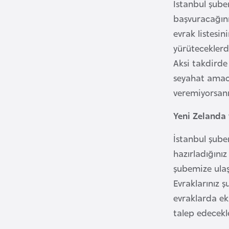
İstanbul şube
i
başvuracağını
n
evrak listesi
a
yürüteceklerd
F
Aksi takdirde
a
seyahat amacı
s
veremiyorsanı
o
Yeni Zelanda 
Ç
a
İstanbul şube
d
hazırladığınız
şubemize ulaşt
Ç
Evraklarınız 
e
evraklarda ek
k
talep edecekl
C