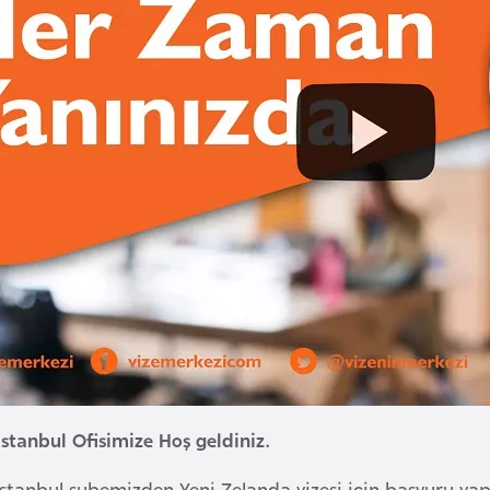
İstanbul Ofisimize Hoş geldiniz.
İstanbul şubemizden Yeni Zelanda vizesi için başvuru yapm