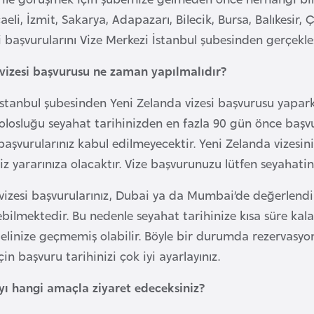
eli, İzmit, Sakarya, Adapazarı, Bilecik, Bursa, Balıkesir
 başvurularını Vize Merkezi İstanbul şubesinden gerçekleşt
vizesi başvurusu ne zaman yapılmalıdır?
İstanbul şubesinden Yeni Zelanda vizesi başvurusu yaparken
losluğu seyahat tarihinizden en fazla 90 gün önce başv
başvurularınız kabul edilmeyecektir. Yeni Zelanda vizesin
iz yararınıza olacaktır. Vize başvurunuzu lütfen seyahatin
vizesi başvurularınız, Dubai ya da Mumbai’de değerlend
ilmektedir. Bu nedenle seyahat tarihinize kısa süre kala
 elinize geçmemiş olabilir. Böyle bir durumda rezervasyon
n başvuru tarihinizi çok iyi ayarlayınız.
yı hangi amaçla ziyaret edeceksiniz?