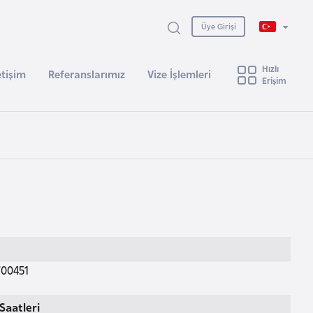
Üye Girişi
Hızlı
etişim
Referanslarımız
Vize İşlemleri
Erişim
00451
Saatleri