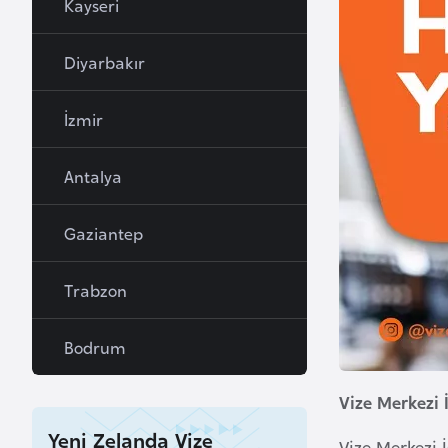
Kayseri
a
h
Diyarbakır
r
e
İzmir
y
n
Antalya
B
Gaziantep
a
n
Trabzon
g
l
a
Bodrum
d
e
Vize Merkezi 
ş
Yeni Zelanda Vize
Vize Merkezi 