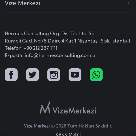
Vize Merkezi
e
y
n
Hermes Consulting Org. Dış. Tic. Ltd. Şti.
B
Rumeli Cad. No:78 Daire:4 Kat:1 Nişantaşı, Şişli, İstanbul
a
Telefon: +90 212 287 1111
n
E-posta:
info@hermesconsulting.com.tr
g
l
a
d
e
ş
B
Vize Merkezi © 2026 Tüm Hakları Saklıdır.
e
KVKK Metni
l