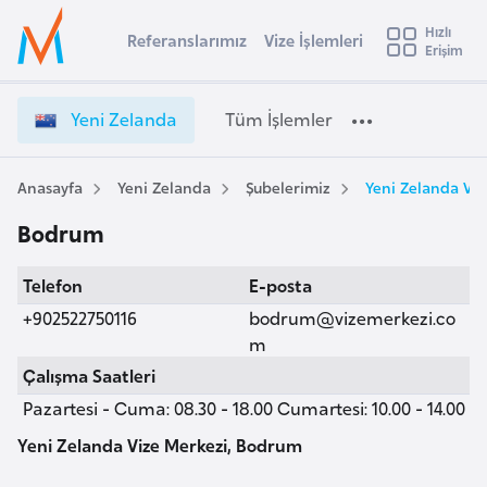
u
Hızlı
s
Referanslarımız
Vize İşlemleri
Başvuru yapmak istediğiniz ülkeyi seçin
Erişim
Y
İ
Üye
t
Ülke Seçimi
e
Girişi
r
n
l
Yeni Zelanda
Tüm İşlemler
a
i
l
e
Z
y
e
Anasayfa
Yeni Zelanda
Şubelerimiz
Yeni Zelanda Vi
t
a
l
Bodrum
a
i
n
A
Telefon
E-posta
d
ş
v
a
+902522750116
bodrum@vizemerkezi.co
u
i
V
m
s
i
Çalışma Saatleri
m
t
z
Pazartesi - Cuma: 08.30 - 18.00 Cumartesi: 10.00 - 14.00
u
e
r
İ
Yeni Zelanda Vize Merkezi, Bodrum
y
ş