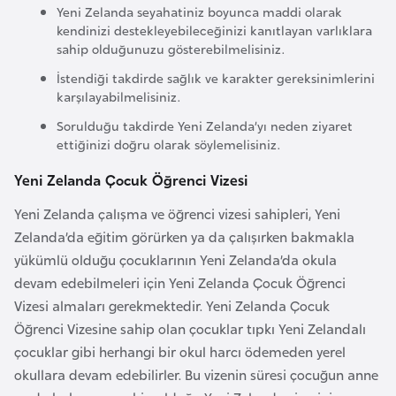
i
Yeni Zelanda seyahatiniz boyunca maddi olarak
n
kendinizi destekleyebileceğinizi kanıtlayan varlıklara
sahip olduğunuzu gösterebilmelisiniz.
İstendiği takdirde sağlık ve karakter gereksinimlerini
B
karşılayabilmelisiniz.
o
s
Sorulduğu takdirde Yeni Zelanda’yı neden ziyaret
ettiğinizi doğru olarak söylemelisiniz.
n
a
Yeni Zelanda Çocuk Öğrenci Vizesi
H
Yeni Zelanda çalışma ve öğrenci vizesi sahipleri, Yeni
e
Zelanda’da eğitim görürken ya da çalışırken bakmakla
r
yükümlü olduğu çocuklarının Yeni Zelanda’da okula
s
devam edebilmeleri için Yeni Zelanda Çocuk Öğrenci
e
Vizesi almaları gerekmektedir. Yeni Zelanda Çocuk
k
Öğrenci Vizesine sahip olan çocuklar tıpkı Yeni Zelandalı
çocuklar gibi herhangi bir okul harcı ödemeden yerel
B
okullara devam edebilirler. Bu vizenin süresi çocuğun anne
u