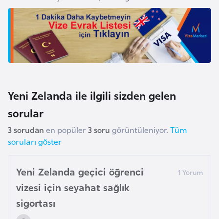
F
r
a
n
s
a
Yeni Zelanda ile ilgili sizden gelen
G
sorular
a
b
3 sorudan
en popüler
3 soru
görüntüleniyor.
Tüm
o
soruları göster
n
Yeni Zelanda geçici öğrenci
G
vizesi için seyahat sağlık
a
sigortası
m
b