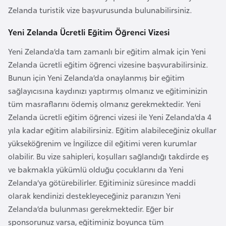
Zelanda turistik vize başvurusunda bulunabilirsiniz.
r
i
Yeni Zelanda Ücretli Eğitim Öğrenci Vizesi
y
e
Yeni Zelanda’da tam zamanlı bir eğitim almak için Yeni
t
Zelanda ücretli eğitim öğrenci vizesine başvurabilirsiniz.
i
Bunun için Yeni Zelanda’da onaylanmış bir eğitim
sağlayıcısına kaydınızı yaptırmış olmanız ve eğitiminizin
tüm masraflarını ödemiş olmanız gerekmektedir. Yeni
C
Zelanda ücretli eğitim öğrenci vizesi ile Yeni Zelanda’da 4
e
yıla kadar eğitim alabilirsiniz. Eğitim alabileceğiniz okullar
z
yükseköğrenim ve İngilizce dil eğitimi veren kurumlar
a
olabilir. Bu vize sahipleri, koşulları sağlandığı takdirde eş
y
ve bakmakla yükümlü olduğu çocuklarını da Yeni
i
Zelanda’ya götürebilirler. Eğitiminiz süresince maddi
r
olarak kendinizi destekleyeceğiniz paranızın Yeni
Zelanda’da bulunması gerekmektedir. Eğer bir
C
sponsorunuz varsa, eğitiminiz boyunca tüm