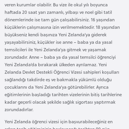
k
veren kurumlar olabilir. Bu vize ile okul yılı boyunca
a
haftada 20 saat yarı zamanlı, yılbaşı ve noel gibi tatil
dönemlerinde ise tam gün çalışabilirsiniz. 16 yaşından
küçüklerin çalışmasına izin verilmemektedir. 18 yaşından
D
büyükseniz kendi başınıza Yeni Zelanda’ya giderek
e
yaşayabilirsiniz, küçükler ise anne – baba ya da yasal
m
temsilcileri ile Yeni Zelanda’ya gitmek ve yaşamak
o
zorundadır. Anne – baba ya da yasal temsilci öğrenciyi
k
Yeni Zelanda’da bırakarak ülkeden ayrılamaz. Yeni
r
Zelanda Devlet Destekli Öğrenci Vizesi sahipleri koşulları
a
sağlandığı takdirde eş ve bakmakla yükümlü olduğu
t
çocuklarını da Yeni Zelanda’ya götürebilirler. Ayrıca
i
eğitimlerinin başladığı tarihten vizelerinin bitiş tarihlerine
k
kadar geçerli olacak şekilde sağlık sigortası yaptırmak
K
zorundadırlar.
o
n
Yeni Zelanda öğrenci vizesi için başvurabileceğiniz en
g
erken tarih eğitiminizin başlayacağı tarihten 90 gün