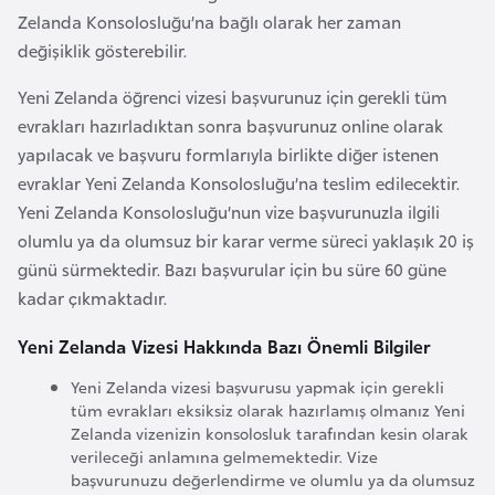
E
Zelanda Konsolosluğu’na bağlı olarak her zaman
t
değişiklik gösterebilir.
i
y
Yeni Zelanda öğrenci vizesi başvurunuz için gerekli tüm
o
evrakları hazırladıktan sonra başvurunuz online olarak
p
yapılacak ve başvuru formlarıyla birlikte diğer istenen
y
evraklar Yeni Zelanda Konsolosluğu’na teslim edilecektir.
a
Yeni Zelanda Konsolosluğu’nun vize başvurunuzla ilgili
olumlu ya da olumsuz bir karar verme süreci yaklaşık 20 iş
günü sürmektedir. Bazı başvurular için bu süre 60 güne
F
kadar çıkmaktadır.
i
l
Yeni Zelanda Vizesi Hakkında Bazı Önemli Bilgiler
d
i
Yeni Zelanda vizesi başvurusu yapmak için gerekli
tüm evrakları eksiksiz olarak hazırlamış olmanız Yeni
ş
Zelanda vizenizin konsolosluk tarafından kesin olarak
i
verileceği anlamına gelmemektedir. Vize
S
başvurunuzu değerlendirme ve olumlu ya da olumsuz