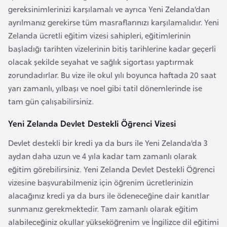
i
gereksinimlerinizi karşılamalı ve ayrıca Yeni Zelanda’dan
b
ayrılmanız gerekirse tüm masraflarınızı karşılamalıdır. Yeni
u
Zelanda ücretli eğitim vizesi sahipleri, eğitimlerinin
t
başladığı tarihten vizelerinin bitiş tarihlerine kadar geçerli
i
olacak şekilde seyahat ve sağlık sigortası yaptırmak
zorundadırlar. Bu vize ile okul yılı boyunca haftada 20 saat
Ç
yarı zamanlı, yılbaşı ve noel gibi tatil dönemlerinde ise
i
tam gün çalışabilirsiniz.
n
Yeni Zelanda Devlet Destekli Öğrenci Vizesi
D
Devlet destekli bir kredi ya da burs ile Yeni Zelanda’da 3
a
aydan daha uzun ve 4 yıla kadar tam zamanlı olarak
n
eğitim görebilirsiniz. Yeni Zelanda Devlet Destekli Öğrenci
i
vizesine başvurabilmeniz için öğrenim ücretlerinizin
m
alacağınız kredi ya da burs ile ödeneceğine dair kanıtlar
a
sunmanız gerekmektedir. Tam zamanlı olarak eğitim
r
alabileceğiniz okullar yükseköğrenim ve İngilizce dil eğitimi