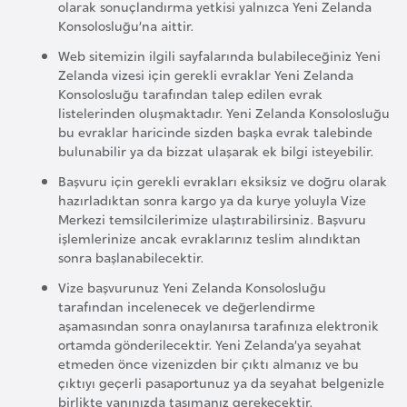
a
olarak sonuçlandırma yetkisi yalnızca Yeni Zelanda
Konsolosluğu’na aittir.
h
i
Web sitemizin ilgili sayfalarında bulabileceğiniz Yeni
l
Zelanda vizesi için gerekli evraklar Yeni Zelanda
Konsolosluğu tarafından talep edilen evrak
i
listelerinden oluşmaktadır. Yeni Zelanda Konsolosluğu
bu evraklar haricinde sizden başka evrak talebinde
bulunabilir ya da bizzat ulaşarak ek bilgi isteyebilir.
F
i
Başvuru için gerekli evrakları eksiksiz ve doğru olarak
n
hazırladıktan sonra kargo ya da kurye yoluyla Vize
Merkezi temsilcilerimize ulaştırabilirsiniz. Başvuru
l
işlemlerinize ancak evraklarınız teslim alındıktan
a
sonra başlanabilecektir.
n
Vize başvurunuz Yeni Zelanda Konsolosluğu
d
tarafından incelenecek ve değerlendirme
i
aşamasından sonra onaylanırsa tarafınıza elektronik
y
ortamda gönderilecektir. Yeni Zelanda’ya seyahat
etmeden önce vizenizden bir çıktı almanız ve bu
a
çıktıyı geçerli pasaportunuz ya da seyahat belgenizle
birlikte yanınızda taşımanız gerekecektir.