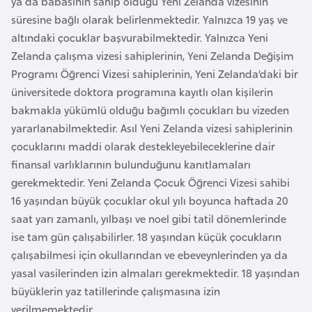
ya da babasının sahip olduğu Yeni Zelanda vizesinin
l
süresine bağlı olarak belirlenmektedir. Yalnızca 19 yaş ve
g
altındaki çocuklar başvurabilmektedir. Yalnızca Yeni
a
Zelanda çalışma vizesi sahiplerinin, Yeni Zelanda Değişim
r
Programı Öğrenci Vizesi sahiplerinin, Yeni Zelanda’daki bir
i
üniversitede doktora programına kayıtlı olan kişilerin
s
bakmakla yükümlü olduğu bağımlı çocukları bu vizeden
t
yararlanabilmektedir. Asıl Yeni Zelanda vizesi sahiplerinin
a
çocuklarını maddi olarak destekleyebileceklerine dair
n
finansal varlıklarının bulunduğunu kanıtlamaları
gerekmektedir. Yeni Zelanda Çocuk Öğrenci Vizesi sahibi
B
16 yaşından büyük çocuklar okul yılı boyunca haftada 20
u
saat yarı zamanlı, yılbaşı ve noel gibi tatil dönemlerinde
r
ise tam gün çalışabilirler. 18 yaşından küçük çocukların
k
çalışabilmesi için okullarından ve ebeveynlerinden ya da
i
yasal vasilerinden izin almaları gerekmektedir. 18 yaşından
n
büyüklerin yaz tatillerinde çalışmasına izin
a
verilmemektedir.