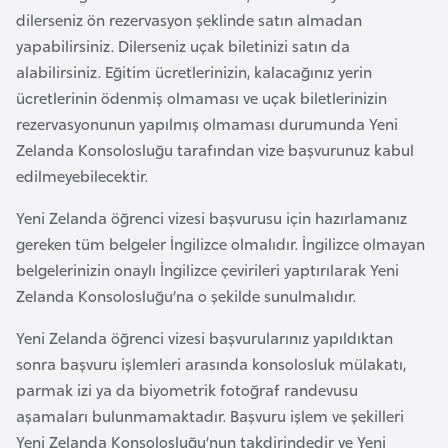
dilerseniz ön rezervasyon şeklinde satın almadan
e
yapabilirsiniz. Dilerseniz uçak biletinizi satın da
n
alabilirsiniz. Eğitim ücretlerinizin, kalacağınız yerin
i
ücretlerinin ödenmiş olmaması ve uçak biletlerinizin
s
rezervasyonunun yapılmış olmaması durumunda Yeni
t
Zelanda Konsolosluğu tarafından vize başvurunuz kabul
a
edilmeyebilecektir.
n
Yeni Zelanda öğrenci vizesi başvurusu için hazırlamanız
E
gereken tüm belgeler İngilizce olmalıdır. İngilizce olmayan
s
belgelerinizin onaylı İngilizce çevirileri yaptırılarak Yeni
t
Zelanda Konsolosluğu’na o şekilde sunulmalıdır.
o
Yeni Zelanda öğrenci vizesi başvurularınız yapıldıktan
n
sonra başvuru işlemleri arasında konsolosluk mülakatı,
y
parmak izi ya da biyometrik fotoğraf randevusu
a
aşamaları bulunmamaktadır. Başvuru işlem ve şekilleri
Yeni Zelanda Konsolosluğu’nun takdirindedir ve Yeni