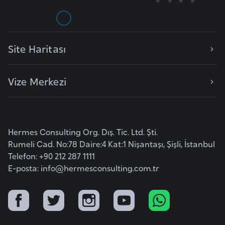
s
t
a
n
Site Haritası
H
Vize Merkezi
ı
r
v
a
Hermes Consulting Org. Dış. Tic. Ltd. Şti.
t
Rumeli Cad. No:78 Daire:4 Kat:1 Nişantaşı, Şişli, İstanbul
i
Telefon: +90 212 287 1111
s
E-posta:
info@hermesconsulting.com.tr
t
a
n