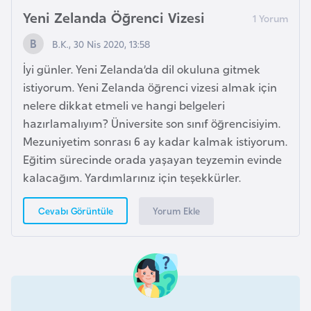
G
Yeni Zelanda Öğrenci Vizesi
ü
B.K., 30 Nis 2020, 13:58
n
e
İyi günler. Yeni Zelanda’da dil okuluna gitmek
y
istiyorum. Yeni Zelanda öğrenci vizesi almak için
K
nelere dikkat etmeli ve hangi belgeleri
o
hazırlamalıyım? Üniversite son sınıf öğrencisiyim.
r
Mezuniyetim sonrası 6 ay kadar kalmak istiyorum.
e
Eğitim sürecinde orada yaşayan teyzemin evinde
kalacağım. Yardımlarınız için teşekkürler.
G
Yorum Ekle
Cevabı Görüntüle
ü
n
e
y
S
u