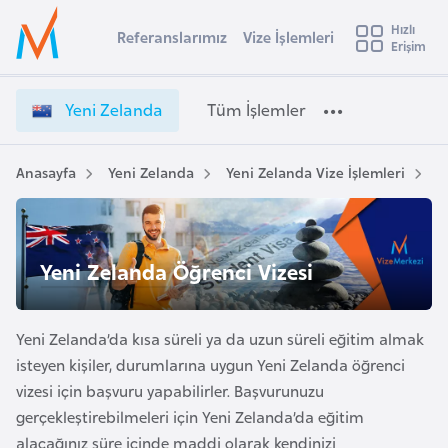
u
Hızlı
s
Referanslarımız
Vize İşlemleri
Başvuru yapmak istediğiniz ülkeyi seçin
Erişim
Y
İ
Üye
t
Ülke Seçimi
e
Girişi
r
n
l
Yeni Zelanda
Tüm İşlemler
a
i
l
e
Z
y
e
Anasayfa
Yeni Zelanda
Yeni Zelanda Vize İşlemleri
Y
t
a
l
a
i
n
A
d
ş
Yeni Zelanda Öğrenci Vizesi
v
a
u
i
V
s
i
Yeni Zelanda’da kısa süreli ya da uzun süreli eğitim almak
m
t
z
isteyen kişiler, durumlarına uygun Yeni Zelanda öğrenci
u
e
vizesi için başvuru yapabilirler. Başvurunuzu
r
İ
gerçekleştirebilmeleri için Yeni Zelanda’da eğitim
y
ş
alacağınız süre içinde maddi olarak kendinizi