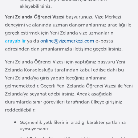
e
ekleyebilirsiniz.
y
Yeni Zelanda Öğrenci Vizesi
başvurunuzu Vize Merkezi
n
deneyimi ve alanında uzman danışmanlarımız aracılığı ile
gerçekleştirmek için Yeni Zelanda vize uzmanlarını
B
arayabilir
ya da
online@vizemerkezi.com
e-posta
a
adresinden danışmanlarımızla iletişime geçebilirsiniz.
n
Yeni Zelanda Öğrenci Vizesi için yaptığınız başvuru Yeni
g
Zelanda Konsolosluğu tarafından kabul edilse dahi bu
l
Yeni Zelanda’ya giriş yapabileceğiniz anlamına
a
gelmemektedir. Geçerli Yeni Zelanda Öğrenci Vizesi ile Yeni
d
Zelanda’ya seyahat edebilirsiniz. Ancak aşağıdaki
e
durumlarda sınır görevlileri tarafından ülkeye girişiniz
ş
reddedilebilir:
B
Göçmenlik yetkililerinin aradığı karakter şartlarına
uymuyorsanız
e
l