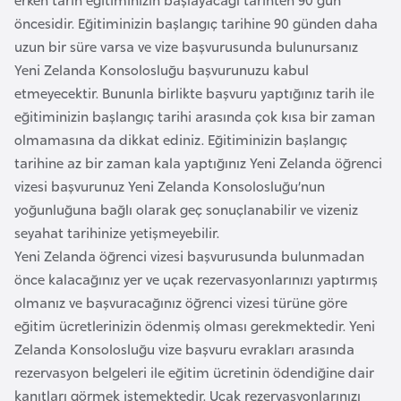
o
öncesidir. Eğitiminizin başlangıç tarihine 90 günden daha
uzun bir süre varsa ve vize başvurusunda bulunursanız
B
Yeni Zelanda Konsolosluğu başvurunuzu kabul
u
etmeyecektir. Bununla birlikte başvuru yaptığınız tarih ile
l
eğitiminizin başlangıç tarihi arasında çok kısa bir zaman
g
olmamasına da dikkat ediniz. Eğitiminizin başlangıç
a
tarihine az bir zaman kala yaptığınız Yeni Zelanda öğrenci
r
vizesi başvurunuz Yeni Zelanda Konsolosluğu’nun
i
yoğunluğuna bağlı olarak geç sonuçlanabilir ve vizeniz
s
seyahat tarihinize yetişmeyebilir.
t
Yeni Zelanda öğrenci vizesi başvurusunda bulunmadan
a
önce kalacağınız yer ve uçak rezervasyonlarınızı yaptırmış
n
olmanız ve başvuracağınız öğrenci vizesi türüne göre
eğitim ücretlerinizin ödenmiş olması gerekmektedir. Yeni
Zelanda Konsolosluğu vize başvuru evrakları arasında
E
rezervasyon belgeleri ile eğitim ücretinin ödendiğine dair
r
kanıtları görmek istemektedir. Uçak rezervasyonlarınızı
m