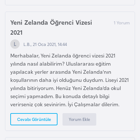
s
a
u
Yeni Zelanda Öğrenci Vizesi
2021
G
i
L.B., 21 Oca 2021, 14:44
n
Merhabalar, Yeni Zelanda öğrenci vizesi 2021
e
yılında nasıl alabilirim? Uluslararası eğitim
yapılacak yerler arasında Yeni Zelanda’nın
G
koşullarının daha iyi olduğunu duydum. Liseyi 2021
r
yılında bitiriyorum. Henüz Yeni Zelanda’da okul
e
seçimi yapmadım. Bu konuda detaylı bilgi
n
verirseniz çok sevinirim. İyi Çalışmalar dilerim.
a
d
Yorum Ekle
Cevabı Görüntüle
a