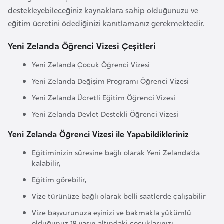
a
l
destekleyebileceğiniz kaynaklara sahip olduğunuzu ve
e
eğitim ücretini ödediğinizi kanıtlamanız gerekmektedir.
m
A
l
Yeni Zelanda Öğrenci Vizesi Çeşitleri
z
e
e
r
Yeni Zelanda Çocuk Öğrenci Vizesi
r
i
Yeni Zelanda Değişim Programı Öğrenci Vizesi
b
Yeni Zelanda Ücretli Eğitim Öğrenci Vizesi
a
y
Yeni Zelanda Devlet Destekli Öğrenci Vizesi
c
Yeni Zelanda Öğrenci Vizesi ile Yapabildikleriniz
a
n
Eğitiminizin süresine bağlı olarak Yeni Zelanda’da
kalabilir,
B
Eğitim görebilir,
a
Vize türünüze bağlı olarak belli saatlerde çalışabilir
h
Vize başvurunuza eşinizi ve bakmakla yükümlü
r
olduğunuz 19 yaşın altındaki çocuklarınızı