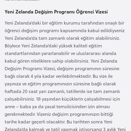
F
Yeni Zelanda Değişim Programı Öğrenci Vizesi
a
s
Yeni Zelanda’daki bir eğitim kurumu tarafından onaylı bir
o
öğrenci değişim programı kapsamında kabul edildiyseniz
Yeni Zelanda’da tam zamanlı olarak eğitim alabilirsiniz.
Ç
Böylece Yeni Zelanda’daki yüksek kaliteli eğitim
a
standartlarından yararlanabilir ve uluslararası alanda
d
kabul gören niteliklere sahip olabilirsiniz. Yeni Zelanda
Değişim Programı Vizesi, değişim programının süresine
bağlı olarak 4 yıla kadar verilebilmektedir. Bu vize ile
Ç
yaşınıza ve eğitim programınızın süresine bağlı olarak
e
haftada 20 saat yarı zamanlı, tatillerde ise tam zamanlı
k
çalışabilirsiniz. 18 yaşından küçüklerin çalışabilmesi için
C
anne – baba ya da yasal temsilcisinden izin alması
u
gerekmektedir. Vizeniz değişim programınızın bittiği
m
tarihe kadar geçerli olacaktır. Bu tarihten sonra Yeni
h
Zelanda’da kalmak ve tatil yapmak istiyorsanız 3 aylık Yeni
u