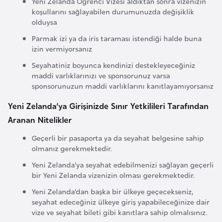
Yeni Zelanda Öğrenci Vizesi aldıktan sonra vizenizin
a
koşullarını sağlayabilen durumunuzda değişiklik
olduysa
r
u
Parmak izi ya da iris taraması istendiği halde buna
izin vermiyorsanız
s
Seyahatiniz boyunca kendinizi destekleyeceğiniz
maddi varlıklarınızı ve sponsorunuz varsa
B
sponsorunuzun maddi varlıklarını kanıtlayamıyorsanız
e
l
Yeni Zelanda’ya Girişinizde Sınır Yetkilileri Tarafından
ç
Aranan Nitelikler
i
Geçerli bir pasaporta ya da seyahat belgesine sahip
k
olmanız gerekmektedir.
a
Yeni Zelanda’ya seyahat edebilmenizi sağlayan geçerli
bir Yeni Zelanda vizenizin olması gerekmektedir.
B
Yeni Zelanda’dan başka bir ülkeye geçecekseniz,
e
seyahat edeceğiniz ülkeye giriş yapabileceğinize dair
n
vize ve seyahat bileti gibi kanıtlara sahip olmalısınız.