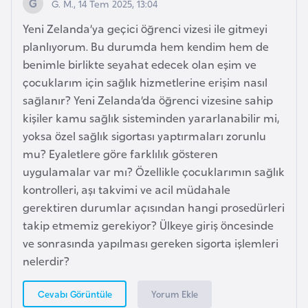
G. M., 14 Tem 2025, 13:04
i
Yeni Zelanda’ya geçici öğrenci vizesi ile gitmeyi
y
planlıyorum. Bu durumda hem kendim hem de
a
benimle birlikte seyahat edecek olan eşim ve
çocuklarım için sağlık hizmetlerine erişim nasıl
G
sağlanır? Yeni Zelanda’da öğrenci vizesine sahip
a
kişiler kamu sağlık sisteminden yararlanabilir mi,
n
yoksa özel sağlık sigortası yaptırmaları zorunlu
a
mu? Eyaletlere göre farklılık gösteren
uygulamalar var mı? Özellikle çocuklarımın sağlık
G
kontrolleri, aşı takvimi ve acil müdahale
i
gerektiren durumlar açısından hangi prosedürleri
n
takip etmemiz gerekiyor? Ülkeye giriş öncesinde
e
ve sonrasında yapılması gereken sigorta işlemleri
B
nelerdir?
i
s
Yorum Ekle
Cevabı Görüntüle