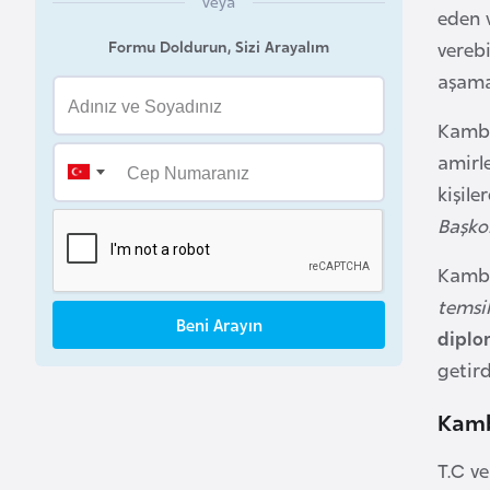
veya
eden 
a
Formu Doldurun, Sizi Arayalım
verebi
h
aşamas
r
e
Kamboç
y
amirl
n
kişiler
Başko
B
a
Kamboç
n
temsi
g
Beni Arayın
diplo
l
getird
a
d
Kamb
e
ş
T.C ve