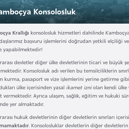
amboçya Konsolosluk
çya Krallığı
konsolosluk hizmetleri dahilinde Kamboçya 
aşlarımız başvuru işlemlerini doğrudan yetkili elçiliği 
de yapabilmektedir!
rarası devletler diğer ülke devletlerinin ticari ve büyük ş
mektedir. Konsolosluk adı verilen bu temsilciliklerin sınır
im kurma, pasaport ve vize işlemlerini yerine getirme gib
ukları ülke içerisinden yasal
ikamet izni
olan kendi ülke 
 vermektedir. Ayrıca ulaşım, sağlık, eğitim ve hukuki sü
inde yer almaktadır.
rarası hukuk devletlerinin diğer devletlerin sınırları içe
nmamaktadır
. Konsolosluklar devletlerin diğer devletleri