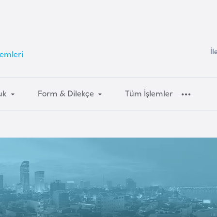
İl
emleri
uk
Form & Dilekçe
Tüm İşlemler