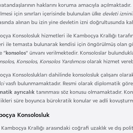
vatandaşlarının haklarını koruma amacıyla açılmaktadır. 
lmesi için sınırları içerisinde bulunulan ülke
devleti iznini
ında alınan bu izin yine devletin izni doğrultusunda kal
ya Konsolosluk hizmetleri ile Kamboçya Krallığı tarafınd
eri ile temasta bulunarak kendisi için öngörülmüş olan g
e “
konsolos
” ünvanı verilmektedir. Konsoloslar bulundukl
nsolos
,
Konsolos
,
Konsolos Yardımcısı
olarak hizmet vereb
ya Konsoloslukları dahilinde konsolosluk çalışanı olarak
lci
vasfı bulunmamaktadır. Resmi olarak diplomatik göreve
matik ayrıcalık
tanınması söz konusu olmamaktadır. Konsol
ikleri süre boyunca bürokratik konular ve adli kovuşturma
oçya Konsolosluk
 Kamboçya Krallığı arasındaki coğrafi uzaklık ve dış pol