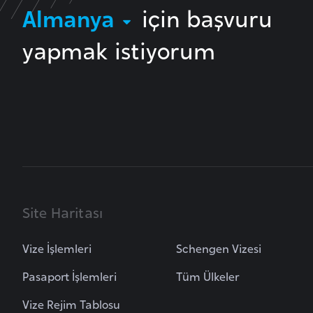
Almanya
için başvuru
i
n
yapmak istiyorum
a
F
a
s
o
Ç
a
d
Site Haritası
Ç
Vize İşlemleri
Schengen Vizesi
e
Pasaport İşlemleri
Tüm Ülkeler
k
C
Vize Rejim Tablosu