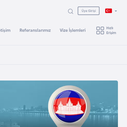
Üye Girişi
Hızlı
etişim
Referanslarımız
Vize İşlemleri
Erişim