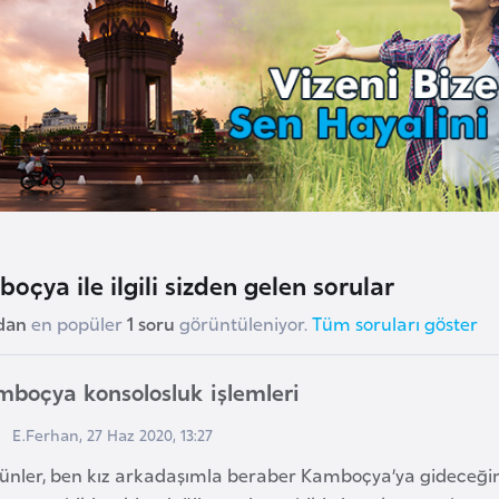
oçya ile ilgili sizden gelen sorular
dan
en popüler
1 soru
görüntüleniyor.
Tüm soruları göster
boçya konsolosluk işlemleri
E.Ferhan, 27 Haz 2020, 13:27
günler, ben kız arkadaşımla beraber Kamboçya’ya gideceğim.