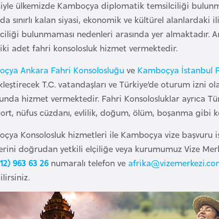
iyle ülkemizde Kamboçya diplomatik temsilciliği bulunma
da sınırlı kalan siyasi, ekonomik ve kültürel alanlardaki
ciliği bulunmaması nedenleri arasında yer almaktadır. An
iki adet fahri konsolosluk hizmet vermektedir.
çya Ankara Fahri Konsolosluğu
ve
Kamboçya İstanbul F
leştirecek T.C. vatandaşları ve Türkiye’de oturum izni ol
unda hizmet vermektedir. Fahri Konsolosluklar ayrıca T
rt, nüfus cüzdanı, evlilik, doğum, ölüm, boşanma gibi ko
çya Konsolosluk hizmetleri ile Kamboçya vize başvuru işl
erini doğrudan yetkili elçiliğe veya kurumumuz Vize Merke
12) 963 63 26
numaralı telefon ve
afrika@vizemerkezi.c
lirsiniz.