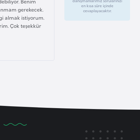
debiliyor. Benim
danışmanlarımız sorularınızı
en kısa süre içinde
lunmam gerekecek.
cevaplayacaktır.
gi almak istiyorum.
irim. Çok teşekkür