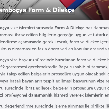
amboçya Form & Dilekçe
oçya
vize işlemleri sırasında
Form & Dilekçe
hazırlanması
lanması, ibraz edilen bilgilerin gerçeğe uygun ve tutarl
endirme aşamasında gerekli evrak, form ve dilekçe içeris
ulmuş olmaması en fazla önem verilen konular arasında 
ya vize başvuru sürecinde hazırlanan form ve dilekçe bel
lık
göstermesi gerekmektedir. Başvuru sahibini tanımak,
la talep edilen belgelerin prosedüre uygun olacak şekild
 veya hatalı beyanların tespit edilmesi başvurunun
vize r
ru sürecinde ibraz edilecek belgelerin prosedüre uygun
zi
profesyonel danışmanlık hizmeti
vererek işlemlerin e
u değerlendirme sürecinde işleme alınması ile birlikte il