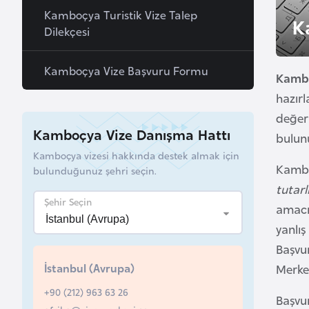
u
Kamboçya Turistik Vize Talep
K
r
Dilekçesi
y
a
Kamboçya Vize Başvuru Formu
Kamb
hazır
A
değerl
z
Kamboçya Vize Danışma Hattı
bulun
e
Kamboçya vizesi hakkında destek almak için
r
Kamboç
bulunduğunuz şehri seçin.
b
tutarlı
a
Şehir Seçin
amacıy
y
yanlış
c
Başvu
a
n
İstanbul (Avrupa)
Merke
+90 (212) 963 63 26
Başvur
B