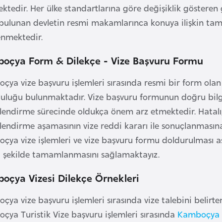
ktedir. Her ülke standartlarına göre değişiklik gösteren g
bulunan devletin resmi makamlarınca konuya ilişkin tamam
lenmektedir.
oçya Form & Dilekçe - Vize Başvuru Formu
çya vize başvuru işlemleri sırasında resmi bir form ola
luluğu bulunmaktadır. Vize başvuru formunun doğru bilgi
endirme sürecinde oldukça önem arz etmektedir. Hatalı, e
lendirme aşamasının vize reddi kararı ile sonuçlanmasına
çya vize işlemleri ve vize başvuru formu doldurulması 
 şekilde tamamlanmasını sağlamaktayız.
oçya Vizesi Dilekçe Örnekleri
ya vize başvuru işlemleri sırasında vize talebini belirte
çya Turistik Vize başvuru işlemleri sırasında
Kamboçya Tu