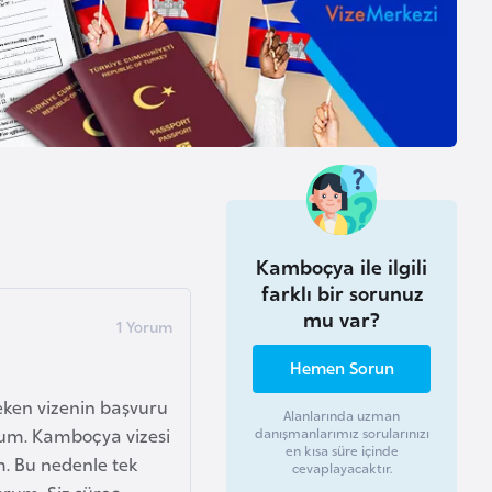
Kamboçya ile ilgili
farklı bir sorunuz
mu var?
Hemen Sorun
eken vizenin başvuru
Alanlarında uzman
um. Kamboçya vizesi
danışmanlarımız sorularınızı
en kısa süre içinde
m. Bu nedenle tek
cevaplayacaktır.