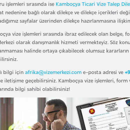
u işlemleri sırasında ise
Kamboçya Ticari Vize Talep Dile
t nedenine bağlı olarak dilekçe ve dilekçe içerikleri değ
adığımız sayfalar üzerinden dilekçe hazırlanmasına ilişkin 
ya vize işlemleri sırasında ibraz edilecek olan belge, f
Merkezi olarak danışmanlık hizmeti vermekteyiz. Söz kon
lanmaması halinde ortaya çıkabilecek olumsuz kararların
lirsiniz.
ı bilgi için
afrika@vizemerkezi.com
e-posta adresi ve
+9
e iletişime geçebilirsiniz. Kamboçya vize işlemleri, form 
rında bilgi sahibi olabilirsiniz!