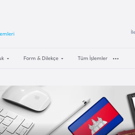
İl
emleri
uk
Form & Dilekçe
Tüm İşlemler