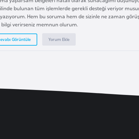
ıma yaparsam belgeleri hatalı olarak sunacağımı düşünüyo
ilinde bulunan tüm işlemlerde gerekli desteği veriyor mus
n yazıyorum. Hem bu soruma hem de sizinle ne zaman gör
r bilgi verirseniz memnun olurum.
Yorum Ekle
evabı Görüntüle