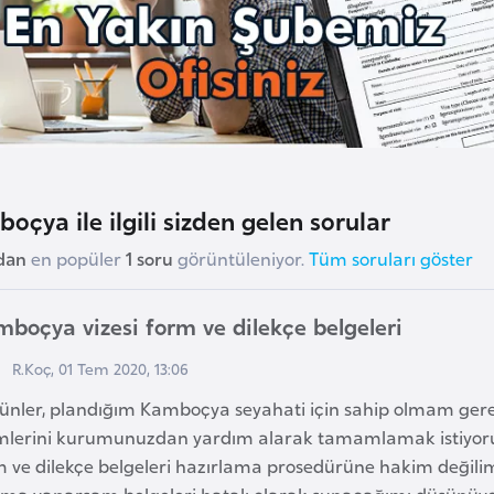
oçya ile ilgili sizden gelen sorular
dan
en popüler
1 soru
görüntüleniyor.
Tüm soruları göster
boçya vizesi form ve dilekçe belgeleri
R.Koç, 01 Tem 2020, 13:06
 günler, plandığım Kamboçya seyahati için sahip olmam ger
emlerini kurumunuzdan yardım alarak tamamlamak istiyor
m ve dilekçe belgeleri hazırlama prosedürüne hakim değili