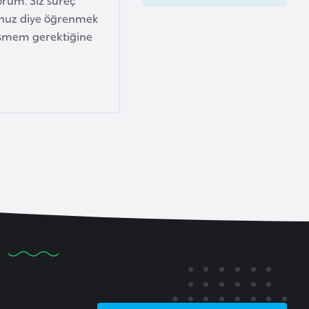
rum. Siz süreç
unuz diye öğrenmek
üşmem gerektiğine