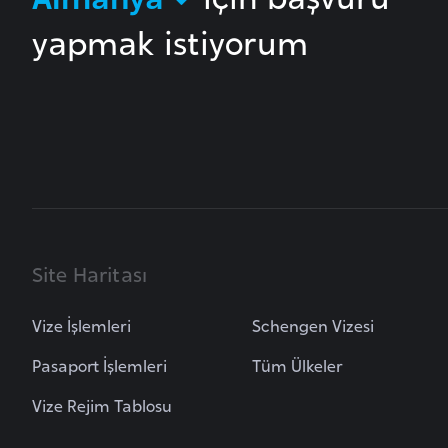
i
yapmak istiyorum
n
a
F
a
s
o
Ç
a
Site Haritası
d
Vize İşlemleri
Schengen Vizesi
Ç
Pasaport İşlemleri
Tüm Ülkeler
e
k
Vize Rejim Tablosu
C