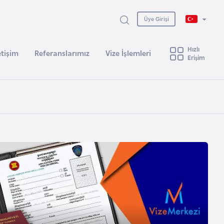
Üye Girişi
Hızlı
etişim
Referanslarımız
Vize İşlemleri
Erişim