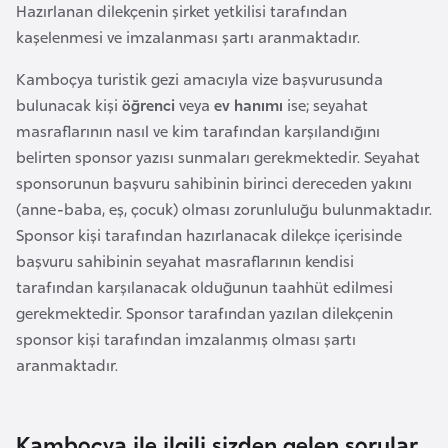
i
Hazırlanan dilekçenin şirket yetkilisi tarafından
n
kaşelenmesi ve imzalanması şartı aranmaktadır.
Kamboçya turistik gezi amacıyla vize başvurusunda
B
bulunacak kişi
öğrenci
veya
ev hanımı
ise; seyahat
o
masraflarının nasıl ve kim tarafından karşılandığını
s
belirten sponsor yazısı sunmaları gerekmektedir. Seyahat
n
sponsorunun başvuru sahibinin birinci dereceden yakını
a
(anne-baba, eş, çocuk) olması zorunluluğu bulunmaktadır.
H
Sponsor kişi tarafından hazırlanacak dilekçe içerisinde
e
başvuru sahibinin seyahat masraflarının kendisi
r
tarafından karşılanacak olduğunun taahhüt edilmesi
s
gerekmektedir. Sponsor tarafından yazılan dilekçenin
e
sponsor kişi tarafından imzalanmış olması şartı
k
aranmaktadır.
B
u
Kamboçya ile ilgili sizden gelen sorular