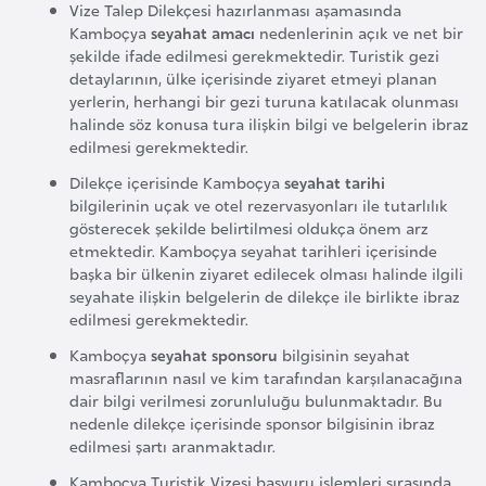
Vize Talep Dilekçesi hazırlanması aşamasında
e
Kamboçya
seyahat amacı
nedenlerinin açık ve net bir
y
şekilde ifade edilmesi gerekmektedir. Turistik gezi
n
detaylarının, ülke içerisinde ziyaret etmeyi planan
yerlerin, herhangi bir gezi turuna katılacak olunması
halinde söz konusa tura ilişkin bilgi ve belgelerin ibraz
B
edilmesi gerekmektedir.
a
Dilekçe içerisinde Kamboçya
seyahat tarihi
n
bilgilerinin uçak ve otel rezervasyonları ile tutarlılık
g
gösterecek şekilde belirtilmesi oldukça önem arz
l
etmektedir. Kamboçya seyahat tarihleri içerisinde
başka bir ülkenin ziyaret edilecek olması halinde ilgili
a
seyahate ilişkin belgelerin de dilekçe ile birlikte ibraz
d
edilmesi gerekmektedir.
e
Kamboçya
seyahat sponsoru
bilgisinin seyahat
ş
masraflarının nasıl ve kim tarafından karşılanacağına
dair bilgi verilmesi zorunluluğu bulunmaktadır. Bu
nedenle dilekçe içerisinde sponsor bilgisinin ibraz
B
edilmesi şartı aranmaktadır.
e
Kamboçya Turistik Vizesi başvuru işlemleri sırasında
l