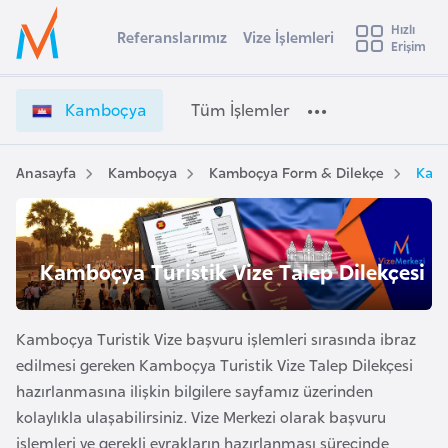
u
Hızlı
s
Referanslarımız
Vize İşlemleri
Başvuru yapmak istediğiniz ülkeyi seçin
Erişim
K
İ
Üye
t
Ülke Seçimi
a
Girişi
r
m
l
Kamboçya
Tüm İşlemler
a
b
l
e
o
y
ç
Anasayfa
Kamboçya
Kamboçya Form & Dilekçe
Kamb
t
a
y
a
i
V
A
i
ş
Kamboçya Turistik Vize Talep Dilekçesi
v
z
u
i
e
s
İ
Kamboçya Turistik Vize başvuru işlemleri sırasında ibraz
m
t
ş
edilmesi gereken Kamboçya Turistik Vize Talep Dilekçesi
u
l
hazırlanmasına ilişkin bilgilere sayfamız üzerinden
r
e
kolaylıkla ulaşabilirsiniz. Vize Merkezi olarak başvuru
y
m
işlemleri ve gerekli evrakların hazırlanması sürecinde