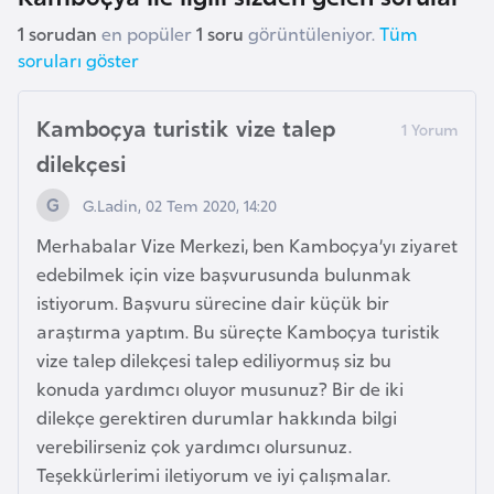
l
1 sorudan
en popüler
1 soru
görüntüleniyor.
Tüm
g
soruları göster
a
r
Kamboçya turistik vize talep
i
s
dilekçesi
t
G.Ladin, 02 Tem 2020, 14:20
a
n
Merhabalar Vize Merkezi, ben Kamboçya’yı ziyaret
edebilmek için vize başvurusunda bulunmak
istiyorum. Başvuru sürecine dair küçük bir
B
araştırma yaptım. Bu süreçte Kamboçya turistik
u
vize talep dilekçesi talep ediliyormuş siz bu
r
konuda yardımcı oluyor musunuz? Bir de iki
k
dilekçe gerektiren durumlar hakkında bilgi
i
verebilirseniz çok yardımcı olursunuz.
n
Teşekkürlerimi iletiyorum ve iyi çalışmalar.
a