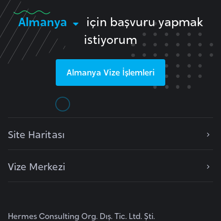
r
Almanya
için başvuru yapmak
i
istiyorum
y
e
t
Almanya
Vize İşlemleri
i
C
e
z
Site Haritası
a
y
Vize Merkezi
i
r
C
Hermes Consulting Org. Dış. Tic. Ltd. Şti.