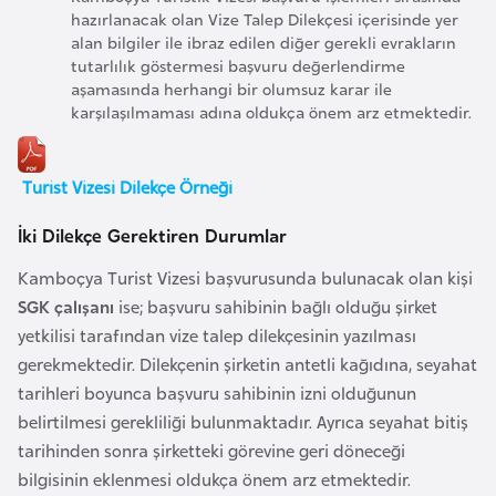
hazırlanacak olan Vize Talep Dilekçesi içerisinde yer
a
alan bilgiler ile ibraz edilen diğer gerekli evrakların
r
tutarlılık göstermesi başvuru değerlendirme
u
aşamasında herhangi bir olumsuz karar ile
s
karşılaşılmaması adına oldukça önem arz etmektedir.
B
Turist Vizesi Dilekçe Örneği
e
İki Dilekçe Gerektiren Durumlar
l
ç
Kamboçya Turist Vizesi başvurusunda bulunacak olan kişi
i
SGK çalışanı
ise; başvuru sahibinin bağlı olduğu şirket
k
yetkilisi tarafından vize talep dilekçesinin yazılması
a
gerekmektedir. Dilekçenin şirketin antetli kağıdına, seyahat
tarihleri boyunca başvuru sahibinin izni olduğunun
B
belirtilmesi gerekliliği bulunmaktadır. Ayrıca seyahat bitiş
e
tarihinden sonra şirketteki görevine geri döneceği
n
bilgisinin eklenmesi oldukça önem arz etmektedir.