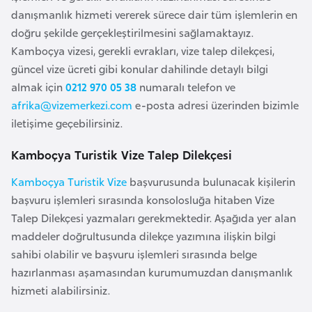
a
l
danışmanlık hizmeti vererek sürece dair tüm işlemlerin en
e
doğru şekilde gerçekleştirilmesini sağlamaktayız.
r
A
Kamboçya vizesi, gerekli evrakları, vize talep dilekçesi,
i
z
güncel vize ücreti gibi konular dahilinde detaylı bilgi
e
almak için
0212 970 05 38
numaralı telefon ve
r
afrika@vizemerkezi.com
e-posta adresi üzerinden bizimle
b
iletişime geçebilirsiniz.
a
Kamboçya Turistik Vize Talep Dilekçesi
y
c
Kamboçya Turistik Vize
başvurusunda bulunacak kişilerin
a
başvuru işlemleri sırasında konsolosluğa hitaben Vize
n
Talep Dilekçesi yazmaları gerekmektedir. Aşağıda yer alan
maddeler doğrultusunda dilekçe yazımına ilişkin bilgi
B
sahibi olabilir ve başvuru işlemleri sırasında belge
a
hazırlanması aşamasından kurumumuzdan danışmanlık
h
hizmeti alabilirsiniz.
r