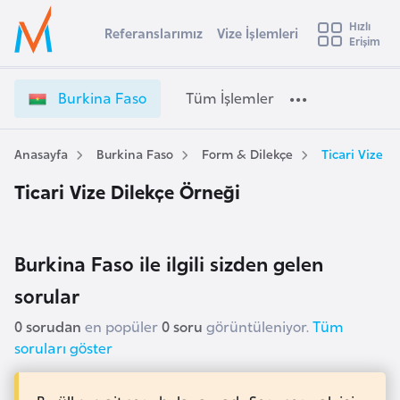
u
Hızlı
s
Referanslarımız
Vize İşlemleri
Başvuru yapmak istediğiniz ülkeyi seçin
Erişim
B
İ
Üye
t
Ülke Seçimi
u
Girişi
r
r
l
Burkina Faso
Tüm İşlemler
a
k
l
e
i
y
n
Anasayfa
Burkina Faso
Form & Dilekçe
Ticari Vize D
t
a
a
Ticari Vize Dilekçe Örneği
F
i
a
A
s
ş
v
o
Burkina Faso ile ilgili sizden gelen
u
i
V
s
sorular
i
m
t
z
0 sorudan
en popüler
0 soru
görüntüleniyor.
Tüm
u
e
soruları göster
r
İ
y
ş