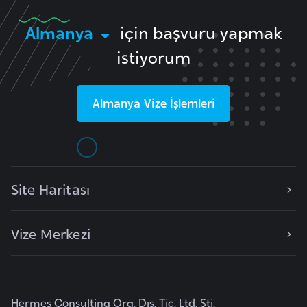
e
Almanya
için başvuru yapmak
y
n
istiyorum
B
Almanya
Vize İşlemleri
a
n
g
l
a
Site Haritası
d
e
ş
Vize Merkezi
B
e
Hermes Consulting Org. Dış. Tic. Ltd. Şti.
l