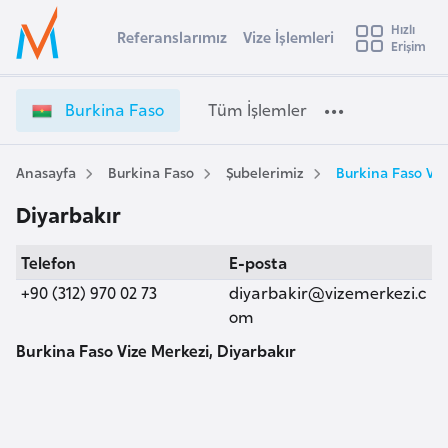
u
Hızlı
s
Referanslarımız
Vize İşlemleri
Başvuru yapmak istediğiniz ülkeyi seçin
Erişim
B
İ
Üye
t
Ülke Seçimi
u
Girişi
r
r
l
Burkina Faso
Tüm İşlemler
a
k
l
e
i
y
n
Anasayfa
Burkina Faso
Şubelerimiz
Burkina Faso Viz
t
a
a
Diyarbakır
F
i
a
A
Telefon
E-posta
s
ş
v
o
+90 (312) 970 02 73
diyarbakir@vizemerkezi.c
u
i
V
om
s
i
Burkina Faso Vize Merkezi, Diyarbakır
m
t
z
u
e
r
İ
y
ş