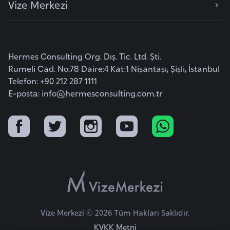
Vize Merkezi
e
y
n
Hermes Consulting Org. Dış. Tic. Ltd. Şti.
B
Rumeli Cad. No:78 Daire:4 Kat:1 Nişantaşı, Şişli, İstanbul
a
Telefon: +90 212 287 1111
n
E-posta:
info@hermesconsulting.com.tr
g
l
a
d
e
ş
B
Vize Merkezi © 2026 Tüm Hakları Saklıdır.
e
KVKK Metni
l