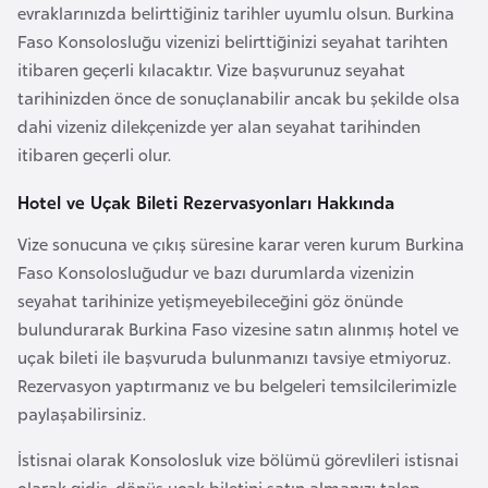
i
evraklarınızda belirttiğiniz tarihler uyumlu olsun. Burkina
b
Faso Konsolosluğu vizenizi belirttiğinizi seyahat tarihten
u
itibaren geçerli kılacaktır. Vize başvurunuz seyahat
t
tarihinizden önce de sonuçlanabilir ancak bu şekilde olsa
i
dahi vizeniz dilekçenizde yer alan seyahat tarihinden
itibaren geçerli olur.
Ç
Hotel ve Uçak Bileti Rezervasyonları Hakkında
i
n
Vize sonucuna ve çıkış süresine karar veren kurum Burkina
Faso Konsolosluğudur ve bazı durumlarda vizenizin
seyahat tarihinize yetişmeyebileceğini göz önünde
D
bulundurarak Burkina Faso vizesine satın alınmış hotel ve
a
uçak bileti ile başvuruda bulunmanızı tavsiye etmiyoruz.
n
Rezervasyon yaptırmanız ve bu belgeleri temsilcilerimizle
i
paylaşabilirsiniz.
m
a
İstisnai olarak Konsolosluk vize bölümü görevlileri istisnai
r
olarak gidiş-dönüş uçak biletini satın almanızı talep