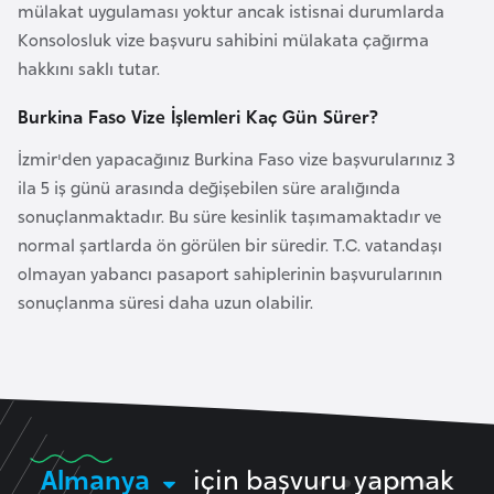
mülakat uygulaması yoktur ancak istisnai durumlarda
o
Konsolosluk vize başvuru sahibini mülakata çağırma
hakkını saklı tutar.
B
u
Burkina Faso Vize İşlemleri Kaç Gün Sürer?
l
İzmir'den yapacağınız Burkina Faso vize başvurularınız 3
g
ila 5 iş günü arasında değişebilen süre aralığında
a
sonuçlanmaktadır. Bu süre kesinlik taşımamaktadır ve
r
normal şartlarda ön görülen bir süredir. T.C. vatandaşı
i
olmayan yabancı pasaport sahiplerinin başvurularının
s
sonuçlanma süresi daha uzun olabilir.
t
a
n
E
r
Almanya
için başvuru yapmak
m