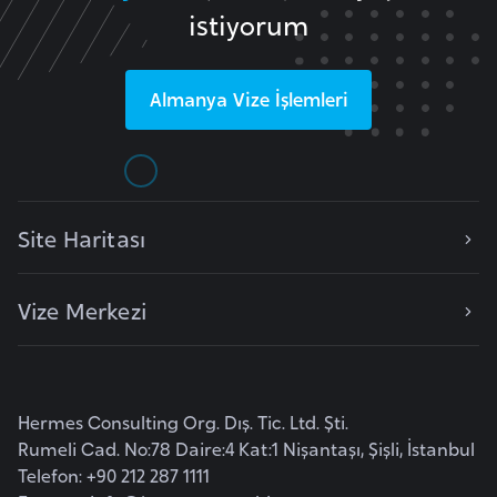
istiyorum
e
n
i
Almanya
Vize İşlemleri
s
t
a
n
Site Haritası
E
s
Vize Merkezi
t
o
n
y
Hermes Consulting Org. Dış. Tic. Ltd. Şti.
a
Rumeli Cad. No:78 Daire:4 Kat:1 Nişantaşı, Şişli, İstanbul
Telefon: +90 212 287 1111