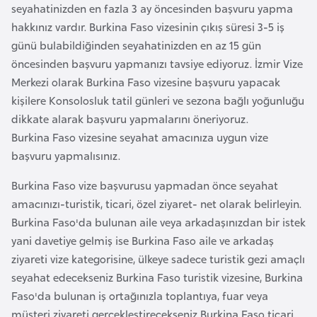
seyahatinizden en fazla 3 ay öncesinden başvuru yapma
F
hakkınız vardır. Burkina Faso vizesinin çıkış süresi 3-5 iş
a
günü bulabildiğinden seyahatinizden en az 15 gün
s
öncesinden başvuru yapmanızı tavsiye ediyoruz. İzmir Vize
o
Merkezi olarak Burkina Faso vizesine başvuru yapacak
kişilere Konsolosluk tatil günleri ve sezona bağlı yoğunluğu
Ç
dikkate alarak başvuru yapmalarını öneriyoruz.
a
Burkina Faso vizesine seyahat amacınıza uygun vize
d
başvuru yapmalısınız.
Burkina Faso vize başvurusu yapmadan önce seyahat
Ç
amacınızı-turistik, ticari, özel ziyaret- net olarak belirleyin.
e
Burkina Faso'da bulunan aile veya arkadaşınızdan bir istek
k
yani davetiye gelmiş ise Burkina Faso aile ve arkadaş
C
ziyareti vize kategorisine, ülkeye sadece turistik gezi amaçlı
u
seyahat edecekseniz Burkina Faso turistik vizesine, Burkina
m
Faso'da bulunan iş ortağınızla toplantıya, fuar veya
h
müşteri ziyareti gerçekleştirecekseniz Burkina Faso ticari
u