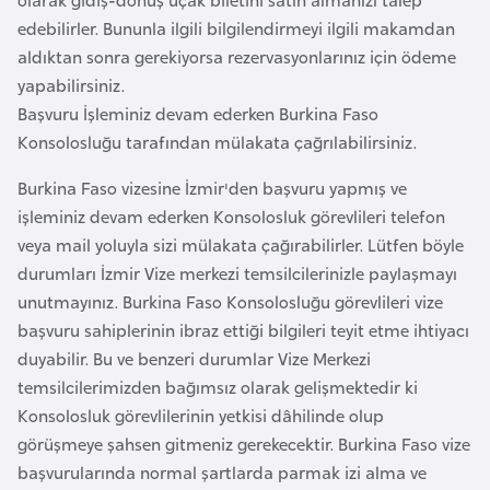
k
edebilirler. Bununla ilgili bilgilendirmeyi ilgili makamdan
a
aldıktan sonra gerekiyorsa rezervasyonlarınız için ödeme
yapabilirsiniz.
D
Başvuru İşleminiz devam ederken Burkina Faso
e
Konsolosluğu tarafından mülakata çağrılabilirsiniz.
m
Burkina Faso vizesine İzmir'den başvuru yapmış ve
o
işleminiz devam ederken Konsolosluk görevlileri telefon
k
veya mail yoluyla sizi mülakata çağırabilirler. Lütfen böyle
r
durumları İzmir Vize merkezi temsilcilerinizle paylaşmayı
a
unutmayınız. Burkina Faso Konsolosluğu görevlileri vize
t
başvuru sahiplerinin ibraz ettiği bilgileri teyit etme ihtiyacı
i
duyabilir. Bu ve benzeri durumlar Vize Merkezi
k
temsilcilerimizden bağımsız olarak gelişmektedir ki
K
Konsolosluk görevlilerinin yetkisi dâhilinde olup
o
görüşmeye şahsen gitmeniz gerekecektir. Burkina Faso vize
n
başvurularında normal şartlarda parmak izi alma ve
g