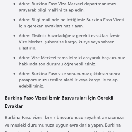
Adım: Burkina Faso Vize Merkezi departmanımızı
a
arayarak bilgi mail’ini talep edin.
r
Adım: Bilgi mailinde belirttiğimiz Burkina Faso Vizesi
u
için gereken evrakları hazırlayın.
s
Adım: Eksiksiz hazırladığınız gerekli evrakları İzmir
Vize Merkezi şubemize kargo, kurye veya şahsen
B
ulaştırın.
e
Adım: Vize Merkezi temsilcimizi arayarak başvurunuz
l
hakkında son durumu öğrenebilirsiniz.
ç
Adım: Burkina Faso vize sonucunuz çıktıktan sonra
i
pasaportunuzu teslim alabilir veya kargo ile talep
k
edebilirsiniz.
a
Burkina Faso Vizesi İzmir Başvuruları İçin Gerekli
Evraklar
B
Burkina Faso vizesi İzmir başvurunuzu seyahat amacınıza
e
ve mesleki durumunuza uygun evraklarla yapın. Burkina
n