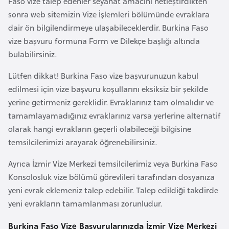
Faso vize talep edenler seyahat amacını netleştirdikten
i
sonra web sitemizin Vize İşlemleri bölümünde evraklara
n
dair ön bilgilendirmeye ulaşabileceklerdir. Burkina Faso
vize başvuru formuna Form ve Dilekçe başlığı altında
B
bulabilirsiniz.
o
s
Lütfen dikkat! Burkina Faso vize başvurunuzun kabul
n
edilmesi için vize başvuru koşullarını eksiksiz bir şekilde
a
yerine getirmeniz gereklidir. Evraklarınız tam olmalıdır ve
H
tamamlayamadığınız evraklarınız varsa yerlerine alternatif
e
olarak hangi evrakların geçerli olabileceği bilgisine
r
temsilcilerimizi arayarak öğrenebilirsiniz.
s
Ayrıca İzmir Vize Merkezi temsilcilerimiz veya Burkina Faso
e
Konsolosluk vize bölümü görevlileri tarafından dosyanıza
k
yeni evrak eklemeniz talep edebilir. Talep edildiği takdirde
yeni evrakların tamamlanması zorunludur.
B
u
Burkina Faso Vize Başvurularınızda İzmir Vize Merkezi