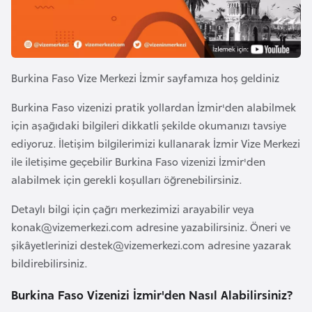
e
y
n
Burkina Faso Vize Merkezi İzmir sayfamıza hoş geldiniz
B
a
Burkina Faso vizenizi pratik yollardan İzmir'den alabilmek
n
için aşağıdaki bilgileri dikkatli şekilde okumanızı tavsiye
g
ediyoruz. İletişim bilgilerimizi kullanarak İzmir Vize Merkezi
l
ile iletişime geçebilir Burkina Faso vizenizi İzmir'den
a
alabilmek için gerekli koşulları öğrenebilirsiniz.
d
Detaylı bilgi için çağrı merkezimizi arayabilir veya
e
konak@vizemerkezi.com
adresine yazabilirsiniz. Öneri ve
ş
şikâyetlerinizi
destek@vizemerkezi.com
adresine yazarak
bildirebilirsiniz.
B
e
Burkina Faso Vizenizi İzmir'den Nasıl Alabilirsiniz?
l