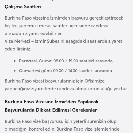
l
Çalışma Saatleri
g
Burkina Faso vizesine İzmir'den başvuru gerçekleştirecek
a
kişiler, şubemizi mesai saatleri içerisinde randevu
r
almadan ziyaret edebilirler.
i
Vize Merkezi – İzmir Şubesini aşağıdaki saatlerde ziyaret
s
edebilirsiniz.
t
a
Pazartesi, Cuma: 08.00 / 19.00 saatleri arasında,
n
Cumartesi günü 09.00 / 14.00 saatleri arasında
Burkina Faso vizesi başvurularınız için Ofisimize
B
yapacağınız ziyaretlerde randevu alma zorunluluğu yoktur.
u
r
Burkina Faso Vizesine İzmir'den Yapılacak
k
Başvurularda Dikkat Edilmesi Gerekenler
i
Burkina Faso vize başvurusu için yeterli sürenizin olup
n
olmadığını kontrol edin. Burkina Faso vize işlemlerinde
a