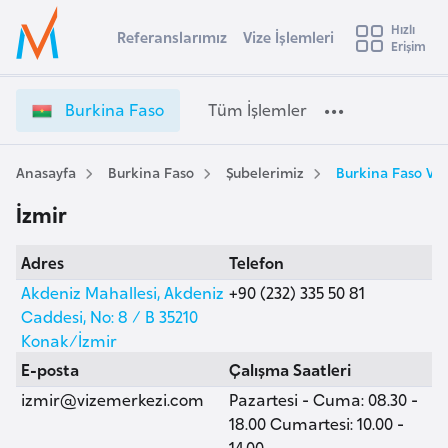
u
Hızlı
s
Referanslarımız
Vize İşlemleri
Başvuru yapmak istediğiniz ülkeyi seçin
Erişim
B
İ
Üye
t
Ülke Seçimi
u
Girişi
r
r
l
Burkina Faso
Tüm İşlemler
a
k
l
e
i
y
n
Anasayfa
Burkina Faso
Şubelerimiz
Burkina Faso Viz
t
a
a
İzmir
F
i
a
A
Adres
Telefon
s
ş
v
o
Akdeniz Mahallesi, Akdeniz
+90 (232) 335 50 81
u
i
V
Caddesi, No: 8 / B 35210
s
i
Konak/İzmir
m
t
z
E-posta
Çalışma Saatleri
u
e
izmir@vizemerkezi.com
Pazartesi - Cuma: 08.30 -
r
İ
18.00 Cumartesi: 10.00 -
y
ş
14.00