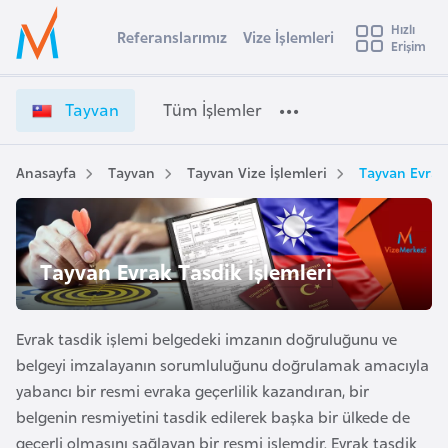
u
Hızlı
s
Referanslarımız
Vize İşlemleri
Başvuru yapmak istediğiniz ülkeyi seçin
Erişim
T
İ
Üye
t
Ülke Seçimi
a
Girişi
r
y
l
Tayvan
Tüm İşlemler
a
v
l
e
a
y
n
Anasayfa
Tayvan
Tayvan Vize İşlemleri
Tayvan Evrak 
t
a
V
i
i
z
A
e
ş
Tayvan Evrak Tasdik İşlemleri
v
İ
u
i
ş
s
l
Evrak tasdik işlemi belgedeki imzanın doğruluğunu ve
m
t
e
belgeyi imzalayanın sorumluluğunu doğrulamak amacıyla
u
m
yabancı bir resmi evraka geçerlilik kazandıran, bir
r
l
belgenin resmiyetini tasdik edilerek başka bir ülkede de
y
e
geçerli olmasını sağlayan bir resmi işlemdir. Evrak tasdik