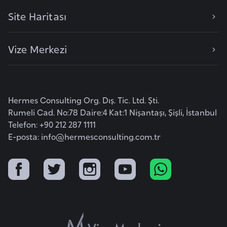
F
Site Haritası
a
s
o
Vize Merkezi
Ç
a
Hermes Consulting Org. Dış. Tic. Ltd. Şti.
d
Rumeli Cad. No:78 Daire:4 Kat:1 Nişantaşı, Şişli, İstanbul
Telefon: +90 212 287 1111
Ç
E-posta:
info@hermesconsulting.com.tr
e
k
C
u
m
h
u