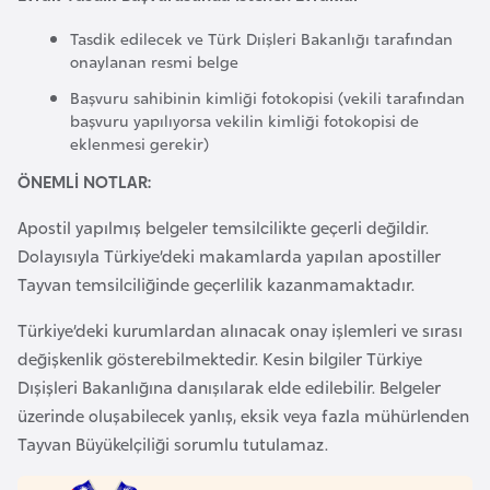
a
Tasdik edilecek ve Türk Dıişleri Bakanlığı tarafından
r
onaylanan resmi belge
u
Başvuru sahibinin kimliği fotokopisi (vekili tarafından
s
başvuru yapılıyorsa vekilin kimliği fotokopisi de
eklenmesi gerekir)
B
ÖNEMLİ NOTLAR:
e
Apostil yapılmış belgeler temsilcilikte geçerli değildir.
l
Dolayısıyla Türkiye’deki makamlarda yapılan apostiller
ç
Tayvan temsilciliğinde geçerlilik kazanmamaktadır.
i
k
Türkiye’deki kurumlardan alınacak onay işlemleri ve sırası
a
değişkenlik gösterebilmektedir. Kesin bilgiler Türkiye
Dışişleri Bakanlığına danışılarak elde edilebilir. Belgeler
B
üzerinde oluşabilecek yanlış, eksik veya fazla mühürlenden
e
Tayvan Büyükelçiliği sorumlu tutulamaz.
n