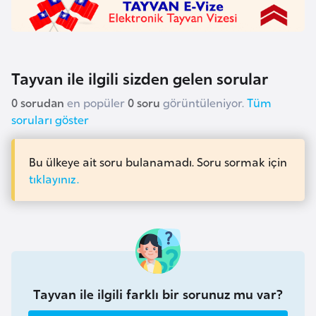
i
n
B
Tayvan ile ilgili sizden gelen sorular
o
s
0 sorudan
en popüler
0 soru
görüntüleniyor.
Tüm
n
soruları göster
a
H
Bu ülkeye ait soru bulanamadı. Soru sormak için
e
tıklayınız.
r
s
e
k
B
Tayvan ile ilgili farklı bir sorunuz mu var?
u