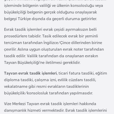
a
r
işleminde bölgenin valiliği ve ülkenin konsolosluğu veya
i
büyükelçiliği belgenin gerçek olduğunu onaylayarak
A
belgeyi Türkiye dışında da geçerli duruma getirirler.
z
Evrak tasdik işlemleri evrak çeşidi ayırmaksızın belli
e
prosedürlere tabidir. Tasik edilecek evrak bir yeminli
r
tercüman tarafından İngilizce/Çince dillerinden birine
b
çevrilir. Aslına uygun oluşturulan evrak noter tarafından
a
tasdik edilir. Valilik tarafından da onaylanan evrakın
y
Tayvan Büyükelçiliği’ne iletilmesi gereklidir.
c
a
Tayvan evrak tasdik işlemleri
, ticari fatura tasdiki, eğitim
n
diploma tasdiki, çalışma izni, evlilik cüzdanı tasdili,
vekalatname gibi resmi evrakların tasdiklerinin
B
büyükelçilik/konsolosluk tarafından yapılmasıdır.
a
Vize Merkezi Tayvan evrak tasdik işlemleri hakkında
h
danışmanlık hizmeti vermektedir. Evrak tasdik işlemlerini
r