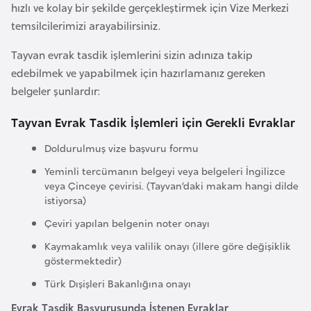
hızlı ve kolay bir şekilde gerçekleştirmek için Vize Merkezi
e
temsilcilerimizi arayabilirsiniz.
y
n
Tayvan evrak tasdik işlemlerini sizin adınıza takip
edebilmek ve yapabilmek için hazırlamanız gereken
B
belgeler şunlardır:
a
Tayvan Evrak Tasdik İşlemleri için Gerekli Evraklar
n
g
Doldurulmuş vize başvuru formu
l
Yeminli tercümanın belgeyi veya belgeleri İngilizce
a
veya Çinceye çevirisi. (Tayvan’daki makam hangi dilde
d
istiyorsa)
e
Çeviri yapılan belgenin noter onayı
ş
Kaymakamlık veya valilik onayı (illere göre değişiklik
göstermektedir)
B
Türk Dışişleri Bakanlığına onayı
e
Evrak Tasdik Başvurusunda İstenen Evraklar
l