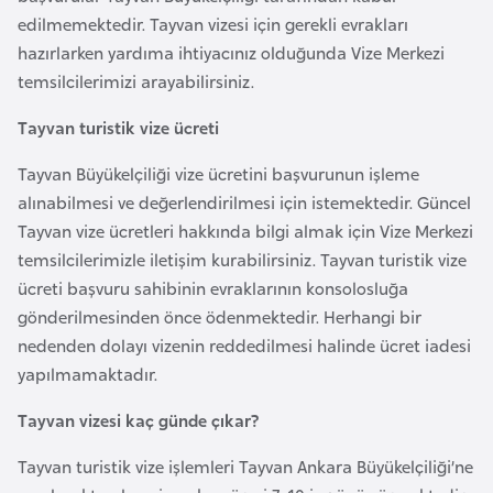
F
edilmemektedir. Tayvan vizesi için gerekli evrakları
a
hazırlarken yardıma ihtiyacınız olduğunda Vize Merkezi
s
temsilcilerimizi arayabilirsiniz.
o
Tayvan turistik vize ücreti
Ç
Tayvan Büyükelçiliği vize ücretini başvurunun işleme
a
alınabilmesi ve değerlendirilmesi için istemektedir. Güncel
d
Tayvan vize ücretleri hakkında bilgi almak için Vize Merkezi
temsilcilerimizle iletişim kurabilirsiniz. Tayvan turistik vize
ücreti başvuru sahibinin evraklarının konsolosluğa
Ç
gönderilmesinden önce ödenmektedir. Herhangi bir
e
nedenden dolayı vizenin reddedilmesi halinde ücret iadesi
k
yapılmamaktadır.
C
u
Tayvan vizesi kaç günde çıkar?
m
h
Tayvan turistik vize işlemleri Tayvan Ankara Büyükelçiliği’ne
u