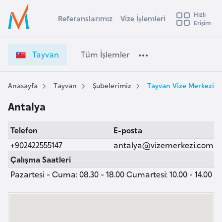
u
Hızlı
s
Referanslarımız
Vize İşlemleri
Başvuru yapmak istediğiniz ülkeyi seçin
Erişim
T
İ
Üye
t
Ülke Seçimi
a
Girişi
r
y
l
Tayvan
Tüm İşlemler
a
v
l
e
a
y
n
Anasayfa
Tayvan
Şubelerimiz
Tayvan Vize Merkezi, 
t
a
V
Antalya
i
i
z
A
Telefon
E-posta
e
ş
v
İ
+902422555147
antalya@vizemerkezi.com
u
i
ş
Çalışma Saatleri
s
l
Pazartesi - Cuma: 08.30 - 18.00 Cumartesi: 10.00 - 14.00
m
t
e
u
m
r
l
y
e