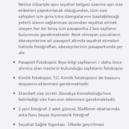
Netice itibariyle aynı seyahat belgesi üzerine ayrı vize
etiketleri yapıstırılacak olduğundan, tüm vize
K
sahipleri için giris/çıkıs damgalarının basılabileceği
yeterli alanın sağlanması açısından seyahat etmek
a
isteyen her bir birey için pasaportta 2 bos sayfanın
m
bulunması gerekmektedir. Resit olmayan çocukların
e
ebeveynlerine ait pasaport altında seyahat etmeleri
r
halinde fotoğrafları, ebeveynlerinin pasaportunda yer
alır.
u
n
Pasaport Fotokopisi: Biyo-bilgi sayfasının / daha önce
alınmıs olan vizelerin bulunduğu sayfaların fotokopisi.
Kimlik fotokopisi: T.C. Kimlik fotokopisini de başvuru
K
dosyasına eklenmesi gerekmektedir.
a
n
Standart vize ücreti :Slovakya Konsolosluğu'nun
belirlediği vize harcının ödenmesi gerekmektedir.
a
d
2 yeni fotoğraf: 2 adet güncel, 35x45mm ebatlarında
arka fonu beyaz biyometrik fotoğraf
a
Seyahat Sağlık Sigortası : Ülkede geçirilmesi