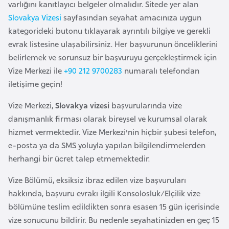
varlığını kanıtlayıcı belgeler olmalıdır. Sitede yer alan
a
l
e
Slovakya Vizesi
sayfasından seyahat amacınıza uygun
r
kategorideki butonu tıklayarak ayrıntılı bilgiye ve gerekli
A
i
evrak listesine ulaşabilirsiniz. Her başvurunun önceliklerini
z
belirlemek ve sorunsuz bir başvuruyu gerçekleştirmek için
e
Vize Merkezi ile
+90 212 9700283
numaralı telefondan
r
iletişime geçin!
b
a
Vize Merkezi,
Slovakya vizesi
başvurularında vize
y
danışmanlık firması olarak bireysel ve kurumsal olarak
c
hizmet vermektedir. Vize Merkezi'nin hiçbir şubesi telefon,
a
e-posta ya da SMS yoluyla yapılan bilgilendirmelerden
n
herhangi bir ücret talep etmemektedir.
Vize Bölümü, eksiksiz ibraz edilen vize başvuruları
B
hakkında, başvuru evrakı ilgili Konsolosluk/Elçilik vize
a
bölümüne teslim edildikten sonra esasen 15 gün içerisinde
h
vize sonucunu bildirir. Bu nedenle seyahatinizden en geç 15
r