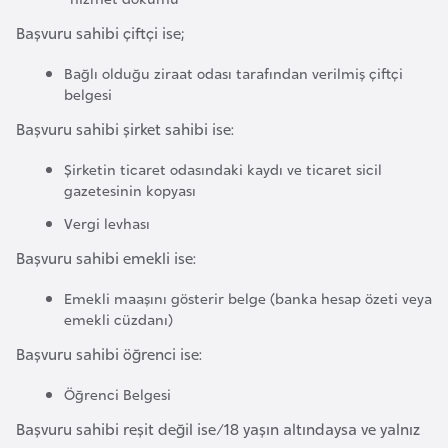
e
ç
Başvuru sahibi çiftçi ise;
Bağlı olduğu ziraat odası tarafından verilmiş çiftçi
İ
belgesi
s
Başvuru sahibi şirket sahibi ise:
v
i
Şirketin ticaret odasındaki kaydı ve ticaret sicil
gazetesinin kopyası
ç
r
Vergi levhası
e
Başvuru sahibi emekli ise:
Emekli maaşını gösterir belge (banka hesap özeti veya
İ
emekli cüzdanı)
t
Başvuru sahibi öğrenci ise:
a
l
Öğrenci Belgesi
y
Başvuru sahibi reşit değil ise/18 yaşın altındaysa ve yalnız
a