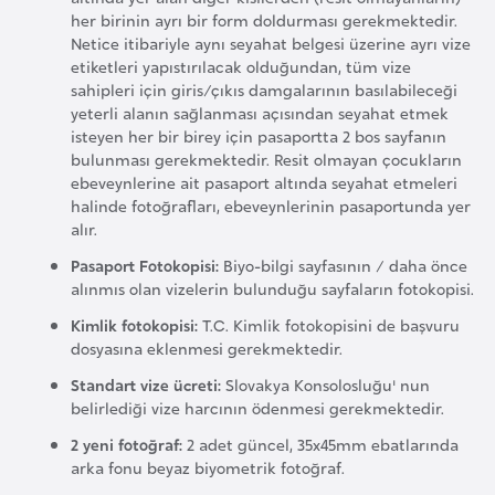
l
her birinin ayrı bir form doldurması gerekmektedir.
Netice itibariyle aynı seyahat belgesi üzerine ayrı vize
g
etiketleri yapıstırılacak olduğundan, tüm vize
a
sahipleri için giris/çıkıs damgalarının basılabileceği
r
yeterli alanın sağlanması açısından seyahat etmek
i
isteyen her bir birey için pasaportta 2 bos sayfanın
s
bulunması gerekmektedir. Resit olmayan çocukların
ebeveynlerine ait pasaport altında seyahat etmeleri
t
halinde fotoğrafları, ebeveynlerinin pasaportunda yer
a
alır.
n
Pasaport Fotokopisi:
Biyo-bilgi sayfasının / daha önce
alınmıs olan vizelerin bulunduğu sayfaların fotokopisi.
B
Kimlik fotokopisi:
T.C. Kimlik fotokopisini de başvuru
u
dosyasına eklenmesi gerekmektedir.
r
Standart vize ücreti:
Slovakya Konsolosluğu' nun
k
belirlediği vize harcının ödenmesi gerekmektedir.
i
2 yeni fotoğraf:
2 adet güncel, 35x45mm ebatlarında
n
arka fonu beyaz biyometrik fotoğraf.
a