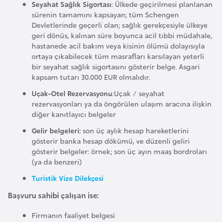
Seyahat Sağlık Sigortası
: Ülkede geçirilmesi planlanan
F
sürenin tamamını kapsayan; tüm Schengen
a
Devletlerinde geçerli olan; sağlık gerekçesiyle ülkeye
s
geri dönüs, kalınan süre boyunca acil tıbbi müdahale,
hastanede acil bakım veya kisinin ölümü dolayısıyla
o
ortaya çıkabilecek tüm masrafları karsılayan yeterli
bir seyahat sağlık sigortasını gösterir belge. Asgari
Ç
kapsam tutarı 30.000 EUR olmalıdır.
a
Uçak-Otel Rezervasyonu
:Uçak / seyahat
d
rezervasyonları ya da öngörülen ulaşım aracına ilişkin
diğer kanıtlayıcı belgeler
Ç
Gelir belgeleri:
son üç aylık hesap hareketlerini
gösterir banka hesap dökümü, ve düzenli geliri
e
gösterir belgeler: örnek; son üç ayın maaş bordroları
k
(ya da benzeri)
C
Turistik Vize Dilekçesi
u
m
Başvuru sahibi çalışan ise:
h
Firmanın faaliyet belgesi
u