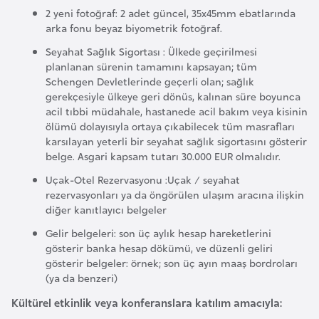
e
2 yeni fotoğraf: 2 adet güncel, 35x45mm ebatlarında
arka fonu beyaz biyometrik fotoğraf.
I
Seyahat Sağlık Sigortası : Ülkede geçirilmesi
planlanan sürenin tamamını kapsayan; tüm
r
Schengen Devletlerinde geçerli olan; sağlık
a
gerekçesiyle ülkeye geri dönüs, kalınan süre boyunca
k
acil tıbbi müdahale, hastanede acil bakım veya kisinin
ölümü dolayısıyla ortaya çıkabilecek tüm masrafları
karsılayan yeterli bir seyahat sağlık sigortasını gösterir
İ
belge. Asgari kapsam tutarı 30.000 EUR olmalıdır.
r
Uçak-Otel Rezervasyonu :Uçak / seyahat
l
rezervasyonları ya da öngörülen ulaşım aracına ilişkin
a
diğer kanıtlayıcı belgeler
n
Gelir belgeleri: son üç aylık hesap hareketlerini
d
gösterir banka hesap dökümü, ve düzenli geliri
a
gösterir belgeler: örnek; son üç ayın maaş bordroları
(ya da benzeri)
İ
Kültürel etkinlik veya konferanslara katılım amacıyla:
s