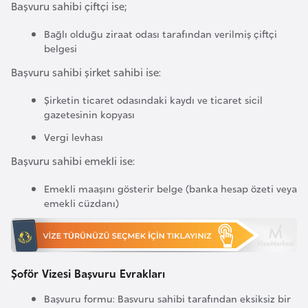
s
Başvuru sahibi çiftçi ise;
a
Bağlı olduğu ziraat odası tarafından verilmiş çiftçi
u
belgesi
Başvuru sahibi şirket sahibi ise:
G
i
Şirketin ticaret odasındaki kaydı ve ticaret sicil
n
gazetesinin kopyası
e
Vergi levhası
Başvuru sahibi emekli ise:
G
Emekli maaşını gösterir belge (banka hesap özeti veya
r
emekli cüzdanı)
e
n
a
d
Şoför Vizesi Başvuru Evrakları
a
Başvuru formu: Basvuru sahibi tarafından eksiksiz bir