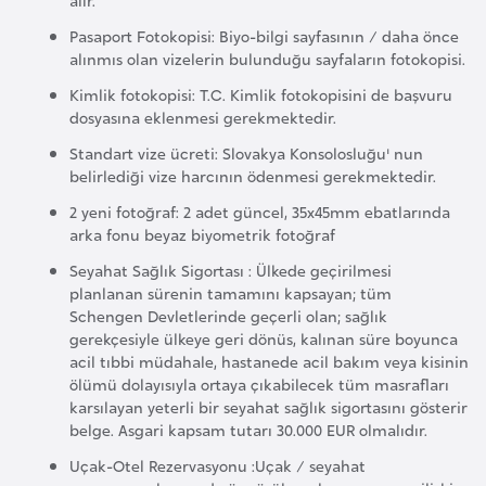
F
Pasaport Fotokopisi: Biyo-bilgi sayfasının / daha önce
r
alınmıs olan vizelerin bulunduğu sayfaların fotokopisi.
a
Kimlik fotokopisi: T.C. Kimlik fotokopisini de başvuru
n
dosyasına eklenmesi gerekmektedir.
s
Standart vize ücreti: Slovakya Konsolosluğu' nun
a
belirlediği vize harcının ödenmesi gerekmektedir.
2 yeni fotoğraf: 2 adet güncel, 35x45mm ebatlarında
G
arka fonu beyaz biyometrik fotoğraf
a
Seyahat Sağlık Sigortası : Ülkede geçirilmesi
b
planlanan sürenin tamamını kapsayan; tüm
o
Schengen Devletlerinde geçerli olan; sağlık
n
gerekçesiyle ülkeye geri dönüs, kalınan süre boyunca
acil tıbbi müdahale, hastanede acil bakım veya kisinin
ölümü dolayısıyla ortaya çıkabilecek tüm masrafları
G
karsılayan yeterli bir seyahat sağlık sigortasını gösterir
a
belge. Asgari kapsam tutarı 30.000 EUR olmalıdır.
m
Uçak-Otel Rezervasyonu :Uçak / seyahat
b