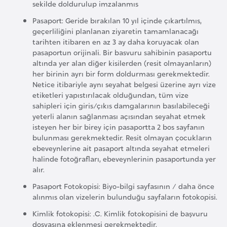
sekilde doldurulup imzalanmıs
G
Pasaport: Geride bırakılan 10 yıl içinde çıkartılmıs,
ü
geçerliliğini planlanan ziyaretin tamamlanacağı
n
tarihten itibaren en az 3 ay daha koruyacak olan
e
pasaportun orijinali. Bir basvuru sahibinin pasaportu
y
altında yer alan diğer kisilerden (resit olmayanların)
her birinin ayrı bir form doldurması gerekmektedir.
K
Netice itibariyle aynı seyahat belgesi üzerine ayrı vize
o
etiketleri yapıstırılacak olduğundan, tüm vize
r
sahipleri için giris/çıkıs damgalarının basılabileceği
e
yeterli alanın sağlanması açısından seyahat etmek
isteyen her bir birey için pasaportta 2 bos sayfanın
bulunması gerekmektedir. Resit olmayan çocukların
G
ebeveynlerine ait pasaport altında seyahat etmeleri
ü
halinde fotoğrafları, ebeveynlerinin pasaportunda yer
alır.
n
e
Pasaport Fotokopisi: Biyo-bilgi sayfasının / daha önce
y
alınmıs olan vizelerin bulunduğu sayfaların fotokopisi.
S
Kimlik fotokopisi: .C. Kimlik fotokopisini de başvuru
u
dosyasına eklenmesi gerekmektedir.