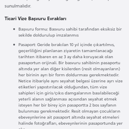
a
sunulmalıdır.
h
i
Ticari Vize Başvuru Evrakları
l
Başvuru formu: Basvuru sahibi tarafından eksiksiz bir
i
sekilde doldurulup imzalanmıs
Pasaport: Geride bırakılan 10 yıl içinde çıkartılmıs,
F
geçerliliğini planlanan ziyaretin tamamlanacağı
i
tarihten itibaren en az 3 ay daha koruyacak olan
pasaportun orijinali. Bir basvuru sahibinin pasaportu
n
altında yer alan diğer kisilerden (resit olmayanların)
l
her birinin ayrı bir form doldurması gerekmektedir.
a
Netice itibariyle aynı seyahat belgesi üzerine ayrı vize
n
etiketleri yapıstırılacak olduğundan, tüm vize
sahipleri için giris/çıkıs damgalarının basılabileceği
d
yeterli alanın sağlanması açısından seyahat etmek
i
isteyen her bir birey için pasaportta 2 bos sayfanın
y
bulunması gerekmektedir. Resit olmayan çocukların
a
ebeveynlerine ait pasaport altında seyahat etmeleri
halinde fotoğrafları, ebeveynlerinin pasaportunda yer
alır.