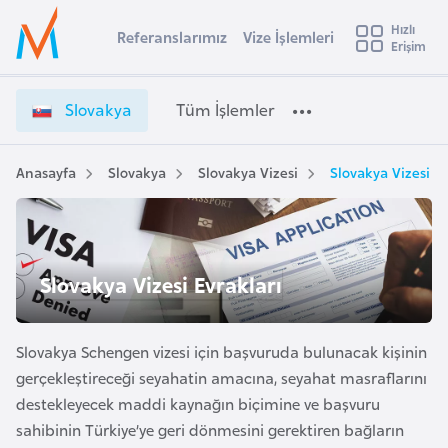
u
Hızlı
s
Referanslarımız
Vize İşlemleri
Başvuru yapmak istediğiniz ülkeyi seçin
Erişim
S
İ
Üye
t
Ülke Seçimi
l
Girişi
r
o
l
Slovakya
Tüm İşlemler
a
v
l
e
a
y
k
Anasayfa
Slovakya
Slovakya Vizesi
Slovakya Vizesi Ev
t
a
y
a
i
V
A
i
ş
v
Slovakya Vizesi Evrakları
z
u
i
e
s
İ
m
Slovakya Schengen vizesi için başvuruda bulunacak kişinin
t
ş
gerçekleştireceği seyahatin amacına, seyahat masraflarını
u
l
destekleyecek maddi kaynağın biçimine ve başvuru
r
e
sahibinin Türkiye’ye geri dönmesini gerektiren bağların
y
m