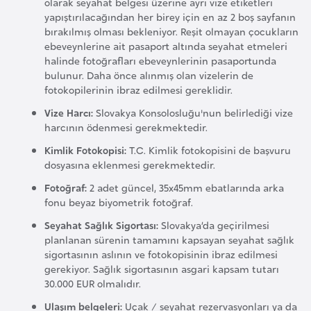
olarak seyahat belgesi üzerine ayrı vize etiketleri
a
yapıştırılacağından her birey için en az 2 boş sayfanın
bırakılmış olması bekleniyor. Reşit olmayan çocukların
r
ebeveynlerine ait pasaport altında seyahat etmeleri
u
halinde fotoğrafları ebeveynlerinin pasaportunda
s
bulunur. Daha önce alınmış olan vizelerin de
fotokopilerinin ibraz edilmesi gereklidir.
B
Vize Harcı:
Slovakya Konsolosluğu'nun belirlediği vize
harcının ödenmesi gerekmektedir.
e
l
Kimlik Fotokopisi:
T.C. Kimlik fotokopisini de başvuru
dosyasına eklenmesi gerekmektedir.
ç
i
Fotoğraf:
2 adet güncel, 35x45mm ebatlarında arka
k
fonu beyaz biyometrik fotoğraf.
a
Seyahat Sağlık Sigortası:
Slovakya’da geçirilmesi
planlanan sürenin tamamını kapsayan seyahat sağlık
sigortasının aslının ve fotokopisinin ibraz edilmesi
B
gerekiyor. Sağlık sigortasının asgari kapsam tutarı
e
30.000 EUR olmalıdır.
n
Ulaşım belgeleri:
Uçak / seyahat rezervasyonları ya da