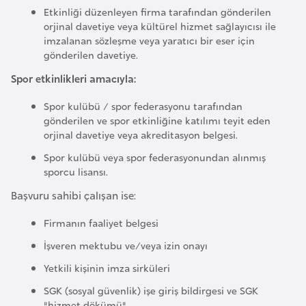
Etkinliği düzenleyen firma tarafından gönderilen
p
orjinal davetiye veya kültürel hizmet sağlayıcısı ile
a
imzalanan sözleşme veya yaratıcı bir eser için
n
gönderilen davetiye.
y
Spor etkinlikleri amacıyla:
a
Spor kulübü / spor federasyonu tarafından
gönderilen ve spor etkinliğine katılımı teyit eden
İ
orjinal davetiye veya akreditasyon belgesi.
s
Spor kulübü veya spor federasyonundan alınmış
r
sporcu lisansı.
a
Başvuru sahibi çalışan ise:
i
l
Firmanın faaliyet belgesi
İşveren mektubu ve/veya izin onayı
İ
Yetkili kişinin imza sirküleri
s
SGK (sosyal güvenlik) işe giriş bildirgesi ve SGK
v
"hizmet dökümü"