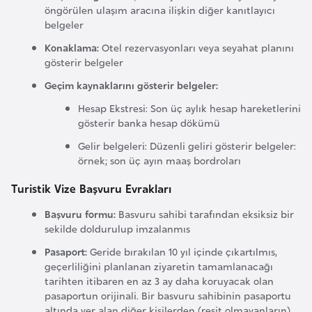
i
öngörülen ulaşım aracına ilişkin diğer kanıtlayıcı
n
belgeler
Konaklama:
Otel rezervasyonları veya seyahat planını
gösterir belgeler
B
o
Geçim kaynaklarını gösterir belgeler:
s
Hesap Ekstresi: Son üç aylık hesap hareketlerini
n
gösterir banka hesap dökümü
a
Gelir belgeleri: Düzenli geliri gösterir belgeler:
H
örnek; son üç ayın maaş bordroları
e
Turistik Vize Başvuru Evrakları
r
s
Başvuru formu:
Basvuru sahibi tarafından eksiksiz bir
e
sekilde doldurulup imzalanmıs
k
Pasaport:
Geride bırakılan 10 yıl içinde çıkartılmıs,
geçerliliğini planlanan ziyaretin tamamlanacağı
tarihten itibaren en az 3 ay daha koruyacak olan
B
pasaportun orijinali. Bir basvuru sahibinin pasaportu
u
altında yer alan diğer kisilerden (resit olmayanların)