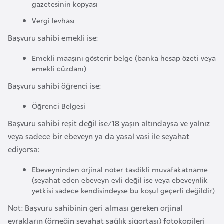
E
gazetesinin kopyası
t
Vergi levhası
i
Başvuru sahibi emekli ise:
y
o
Emekli maaşını gösterir belge (banka hesap özeti veya
p
emekli cüzdanı)
y
Başvuru sahibi öğrenci ise:
a
Öğrenci Belgesi
F
Başvuru sahibi reşit değil ise/18 yaşın altındaysa ve yalnız
i
veya sadece bir ebeveyn ya da yasal vasi ile seyahat
l
ediyorsa:
d
Ebeveyninden orjinal noter tasdikli muvafakatname
i
(seyahat eden ebeveyn evli değil ise veya ebeveynlik
ş
yetkisi sadece kendisindeyse bu koşul geçerli değildir)
i
Not: Başvuru sahibinin geri alması gereken orjinal
S
evrakların (örneğin seyahat sağlık sigortası) fotokopileri