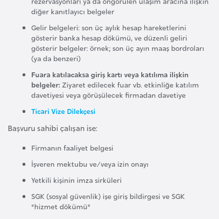
rezervasyonları ya da öngörülen ulaşım aracına ilişkin
i
diğer kanıtlayıcı belgeler
y
Gelir belgeleri: son üç aylık hesap hareketlerini
a
gösterir banka hesap dökümü, ve düzenli geliri
gösterir belgeler: örnek; son üç ayın maaş bordroları
(ya da benzeri)
G
Fuara katılacaksa giriş kartı veya katılıma ilişkin
a
belgeler:
Ziyaret edilecek fuar vb. etkinliğe katılım
n
davetiyesi veya görüşülecek firmadan davetiye
a
Ticari Vize Dilekçesi
Başvuru sahibi çalışan ise:
G
i
Firmanın faaliyet belgesi
n
İşveren mektubu ve/veya izin onayı
e
Yetkili kişinin imza sirküleri
B
i
SGK (sosyal güvenlik) işe giriş bildirgesi ve SGK
"hizmet dökümü"
s