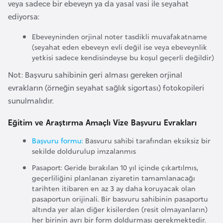
veya sadece bir ebeveyn ya da yasal vasi ile seyahat
ediyorsa:
İ
z
Ebeveyninden orjinal noter tasdikli muvafakatname
(seyahat eden ebeveyn evli değil ise veya ebeveynlik
l
yetkisi sadece kendisindeyse bu koşul geçerli değildir)
a
Not: Başvuru sahibinin geri alması gereken orjinal
n
evrakların (örneğin seyahat sağlık sigortası) fotokopileri
d
sunulmalıdır.
a
Eğitim ve Araştırma Amaçlı Vize Başvuru Evrakları
K
Başvuru formu:
Basvuru sahibi tarafından eksiksiz bir
a
sekilde doldurulup imzalanmıs
m
Pasaport: Geride bırakılan 10 yıl içinde çıkartılmıs,
b
geçerliliğini planlanan ziyaretin tamamlanacağı
o
tarihten itibaren en az 3 ay daha koruyacak olan
ç
pasaportun orijinali. Bir basvuru sahibinin pasaportu
y
altında yer alan diğer kisilerden (resit olmayanların)
her birinin ayrı bir form doldurması gerekmektedir.
a