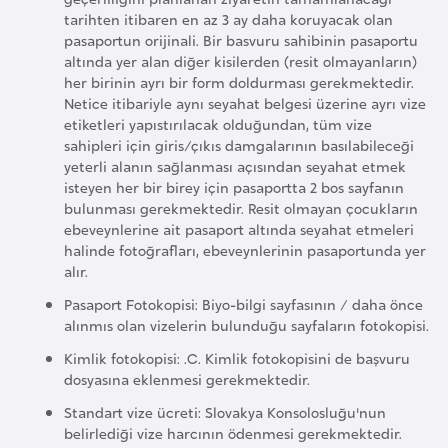
H
tarihten itibaren en az 3 ay daha koruyacak olan
o
pasaportun orijinali. Bir basvuru sahibinin pasaportu
l
altında yer alan diğer kisilerden (resit olmayanların)
her birinin ayrı bir form doldurması gerekmektedir.
l
Netice itibariyle aynı seyahat belgesi üzerine ayrı vize
a
etiketleri yapıstırılacak olduğundan, tüm vize
n
sahipleri için giris/çıkıs damgalarının basılabileceği
d
yeterli alanın sağlanması açısından seyahat etmek
isteyen her bir birey için pasaportta 2 bos sayfanın
a
bulunması gerekmektedir. Resit olmayan çocukların
ebeveynlerine ait pasaport altında seyahat etmeleri
İ
halinde fotoğrafları, ebeveynlerinin pasaportunda yer
alır.
n
g
Pasaport Fotokopisi: Biyo-bilgi sayfasının / daha önce
alınmıs olan vizelerin bulunduğu sayfaların fotokopisi.
i
l
Kimlik fotokopisi: .C. Kimlik fotokopisini de başvuru
t
dosyasına eklenmesi gerekmektedir.
e
Standart vize ücreti: Slovakya Konsolosluğu'nun
r
belirlediği vize harcının ödenmesi gerekmektedir.