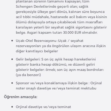
planlanan sürenin tamamını kapsayan; tüm
K
Schengen Devletlerinde geçerli olan; sağlık
a
gerekçesiyle ülkeye geri dönüs, kalınan süre boyunca
r
acil tıbbi müdahale, hastanede acil bakım veya kisinin
ölümü dolayısıyla ortaya çıkabilecek tüm masrafları
a
karsılayan yeterli bir seyahat sağlık sigortasını gösterir
d
belge. Asgari kapsam tutarı 30.000 EUR olmalıdır.
a
Uçak-Otel Rezervasyonu :Uçak / seyahat
ğ
rezervasyonları ya da öngörülen ulaşım aracına ilişkin
diğer kanıtlayıcı belgeler
K
Gelir belgeleri: S on üç aylık hesap hareketlerini
e
gösterir banka hesap dökümü, ve düzenli geliri
n
gösterir belgeler: örnek; son üç ayın maaş bordroları
(ya da benzeri)
y
a
Sponsor ve/veya konaklamaya ilişkin belge : Orjinal
noter onaylı davetiye ve/veya teminat mektubu
K
Öğrenim amacıyla:
o
Orjinal davetiye ve/veya teminat
n