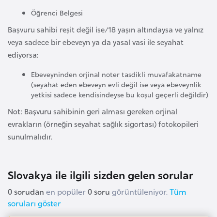
e
Öğrenci Belgesi
s
o
Başvuru sahibi reşit değil ise/18 yaşın altındaysa ve yalnız
t
veya sadece bir ebeveyn ya da yasal vasi ile seyahat
h
ediyorsa:
o
Ebeveyninden orjinal noter tasdikli muvafakatname
(seyahat eden ebeveyn evli değil ise veya ebeveynlik
yetkisi sadece kendisindeyse bu koşul geçerli değildir)
L
e
Not: Başvuru sahibinin geri alması gereken orjinal
t
evrakların (örneğin seyahat sağlık sigortası) fotokopileri
o
sunulmalıdır.
n
y
a
Slovakya ile ilgili sizden gelen sorular
0 sorudan
en popüler
0 soru
görüntüleniyor.
Tüm
L
soruları göster
i