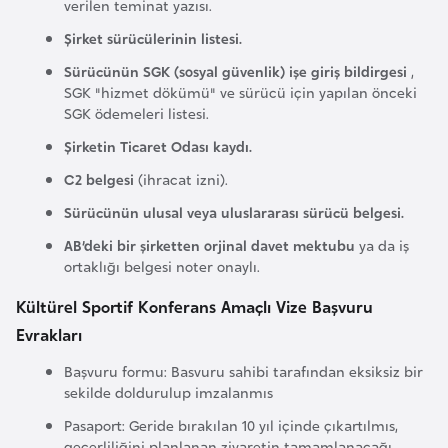
s
verilen teminat yazısı.
t
Şirket sürücülerinin listesi.
a
Sürücünün SGK (sosyal güvenlik) işe giriş bildirgesi
,
n
SGK "hizmet dökümü" ve sürücü için yapılan önceki
SGK ödemeleri listesi.
H
Şirketin Ticaret Odası kaydı.
ı
C2 belgesi
(ihracat izni).
r
Sürücünün ulusal veya uluslararası sürücü belgesi.
v
a
AB’deki bir şirketten orjinal davet mektubu
ya da iş
ortaklığı belgesi noter onaylı.
t
i
Kültürel Sportif Konferans Amaçlı Vize Başvuru
s
Evrakları
t
a
Başvuru formu: Basvuru sahibi tarafından eksiksiz bir
sekilde doldurulup imzalanmıs
n
Pasaport: Geride bırakılan 10 yıl içinde çıkartılmıs,
geçerliliğini planlanan ziyaretin tamamlanacağı