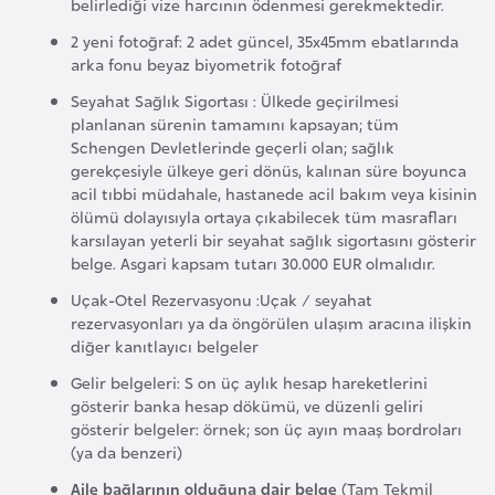
belirlediği vize harcının ödenmesi gerekmektedir.
o
2 yeni fotoğraf: 2 adet güncel, 35x45mm ebatlarında
arka fonu beyaz biyometrik fotoğraf
B
Seyahat Sağlık Sigortası : Ülkede geçirilmesi
u
planlanan sürenin tamamını kapsayan; tüm
l
Schengen Devletlerinde geçerli olan; sağlık
g
gerekçesiyle ülkeye geri dönüs, kalınan süre boyunca
acil tıbbi müdahale, hastanede acil bakım veya kisinin
a
ölümü dolayısıyla ortaya çıkabilecek tüm masrafları
r
karsılayan yeterli bir seyahat sağlık sigortasını gösterir
i
belge. Asgari kapsam tutarı 30.000 EUR olmalıdır.
s
Uçak-Otel Rezervasyonu :Uçak / seyahat
t
rezervasyonları ya da öngörülen ulaşım aracına ilişkin
a
diğer kanıtlayıcı belgeler
n
Gelir belgeleri: S on üç aylık hesap hareketlerini
gösterir banka hesap dökümü, ve düzenli geliri
gösterir belgeler: örnek; son üç ayın maaş bordroları
E
(ya da benzeri)
r
Aile bağlarının olduğuna dair belge
(Tam Tekmil
m