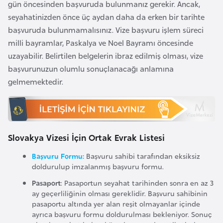
gün öncesinden başvuruda bulunmanız gerekir. Ancak,
e
seyahatinizden önce üç aydan daha da erken bir tarihte
y
başvuruda bulunmamalısınız. Vize başvuru işlem süreci
n
milli bayramlar, Paskalya ve Noel Bayramı öncesinde
uzayabilir. Belirtilen belgelerin ibraz edilmiş olması, vize
B
başvurunuzun olumlu sonuçlanacağı anlamına
a
gelmemektedir.
n
g
l
a
Slovakya Vizesi İçin Ortak Evrak Listesi
d
e
Başvuru Formu:
Başvuru sahibi tarafından eksiksiz
doldurulup imzalanmış başvuru formu.
ş
Pasaport
: Pasaportun seyahat tarihinden sonra en az 3
ay geçerliliğinin olması gereklidir. Başvuru sahibinin
B
pasaportu altında yer alan reşit olmayanlar içinde
e
ayrıca başvuru formu doldurulması bekleniyor. Sonuç
l