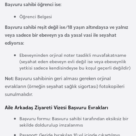
i
Başvuru sahibi öğrenci ise:
b
Öğrenci Belgesi
u
t
Başvuru sahibi reşit değil ise/18 yaşın altındaysa ve yalnız
i
veya sadece bir ebeveyn ya da yasal vasi ile seyahat
ediyorsa:
Ç
Ebeveyninden orjinal noter tasdikli muvafakatname
i
(seyahat eden ebeveyn evli değil ise veya ebeveynlik
n
yetkisi sadece kendisindeyse bu koşul geçerli değildir)
Not:
Başvuru sahibinin geri alması gereken orjinal
D
evrakların (örneğin seyahat sağlık sigortası) fotokopileri
a
sunulmalıdır.
n
Aile Arkadaş Ziyareti Vizesi Başvuru Evrakları
i
m
Başvuru formu: Basvuru sahibi tarafından eksiksiz bir
a
sekilde doldurulup imzalanmıs
r
Pasaport: Geride bırakılan 10 yıl içinde çıkartılmıs,