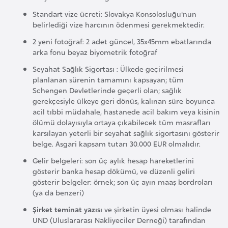
d
Standart vize ücreti: Slovakya Konsolosluğu'nun
a
belirlediği vize harcının ödenmesi gerekmektedir.
n
2 yeni fotoğraf: 2 adet güncel, 35x45mm ebatlarında
arka fonu beyaz biyometrik fotoğraf
G
Seyahat Sağlık Sigortası : Ülkede geçirilmesi
u
planlanan sürenin tamamını kapsayan; tüm
Schengen Devletlerinde geçerli olan; sağlık
y
gerekçesiyle ülkeye geri dönüs, kalınan süre boyunca
a
acil tıbbi müdahale, hastanede acil bakım veya kisinin
n
ölümü dolayısıyla ortaya çıkabilecek tüm masrafları
a
karsılayan yeterli bir seyahat sağlık sigortasını gösterir
belge. Asgari kapsam tutarı 30.000 EUR olmalıdır.
Gelir belgeleri: son üç aylık hesap hareketlerini
H
gösterir banka hesap dökümü, ve düzenli geliri
i
gösterir belgeler: örnek; son üç ayın maaş bordroları
n
(ya da benzeri)
d
Şirket teminat yazısı
ve şirketin üyesi olması halinde
i
UND (Uluslararası Nakliyeciler Derneği) tarafından