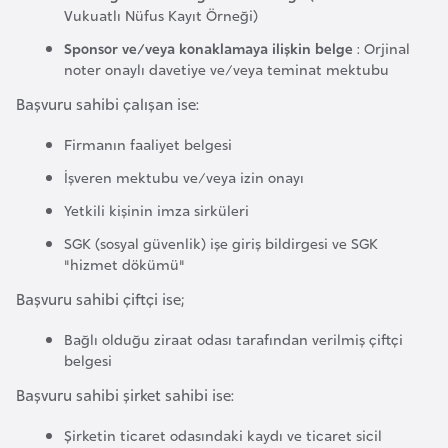
Vukuatlı Nüfus Kayıt Örneği)
e
n
Sponsor ve/veya konaklamaya ilişkin belge
: Orjinal
noter onaylı davetiye ve/veya teminat mektubu
i
s
Başvuru sahibi çalışan ise:
t
Firmanın faaliyet belgesi
a
İşveren mektubu ve/veya izin onayı
n
Yetkili kişinin imza sirküleri
E
SGK (sosyal güvenlik) işe giriş bildirgesi ve SGK
s
"hizmet dökümü"
t
Başvuru sahibi çiftçi ise;
o
Bağlı olduğu ziraat odası tarafından verilmiş çiftçi
n
belgesi
y
a
Başvuru sahibi şirket sahibi ise:
Şirketin ticaret odasındaki kaydı ve ticaret sicil