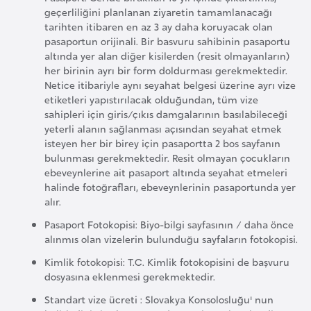
k
geçerliliğini planlanan ziyaretin tamamlanacağı
tarihten itibaren en az 3 ay daha koruyacak olan
a
pasaportun orijinali. Bir basvuru sahibinin pasaportu
altında yer alan diğer kisilerden (resit olmayanların)
D
her birinin ayrı bir form doldurması gerekmektedir.
Netice itibariyle aynı seyahat belgesi üzerine ayrı vize
e
etiketleri yapıstırılacak olduğundan, tüm vize
m
sahipleri için giris/çıkıs damgalarının basılabileceği
o
yeterli alanın sağlanması açısından seyahat etmek
k
isteyen her bir birey için pasaportta 2 bos sayfanın
bulunması gerekmektedir. Resit olmayan çocukların
r
ebeveynlerine ait pasaport altında seyahat etmeleri
a
halinde fotoğrafları, ebeveynlerinin pasaportunda yer
t
alır.
i
Pasaport Fotokopisi: Biyo-bilgi sayfasının / daha önce
k
alınmıs olan vizelerin bulunduğu sayfaların fotokopisi.
K
Kimlik fotokopisi: T.C. Kimlik fotokopisini de başvuru
o
dosyasına eklenmesi gerekmektedir.
n
Standart vize ücreti : Slovakya Konsolosluğu' nun
g