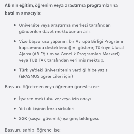
AB'nin eğitim, öğrenim veya araştırma programlarına
g
katılım amacıyla:
o
Üniversite veya araştırma merkezi tarafından
K
gönderilen davet mektubunun aslı.
ü
Vize başvurusu yapanın, bir Avrupa Birliği Programı
b
kapsamında desteklendiğini gösterir, Türkiye Ulusal
Ajansı (AB Eğitim ve Gençlik Programları Merkezi)
a
veya TÜBİTAK tarafından verilmiş mektup.
Türkiye’deki üniversitenin verdiği hibe yazısı
K
(ERASMUS öğrencileri için)
u
Başvuru öğretmen veya öğrenim görevlisi ise:
v
e
İşveren mektubu ve/veya izin onayı
y
Yetkili kişinin İmza sirküleri
t
SGK (sosyal güvenlik) işe giriş bildirgesi.
L
Başvuru sahibi öğrenci ise: