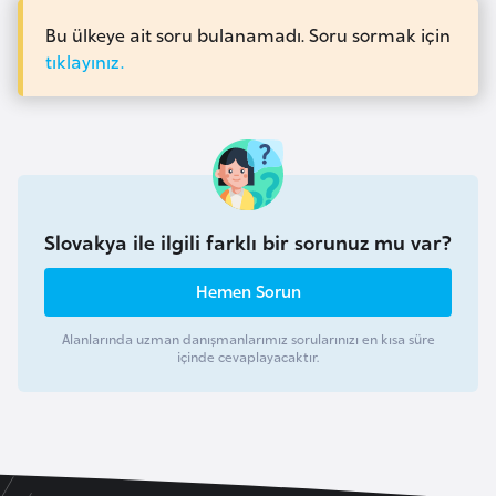
b
Bu ülkeye ait soru bulanamadı. Soru sormak için
y
tıklayınız.
a
L
i
h
t
Slovakya ile ilgili farklı bir sorunuz mu var?
e
n
Hemen Sorun
ş
Alanlarında uzman danışmanlarımız sorularınızı en kısa süre
t
içinde cevaplayacaktır.
a
y
n
L