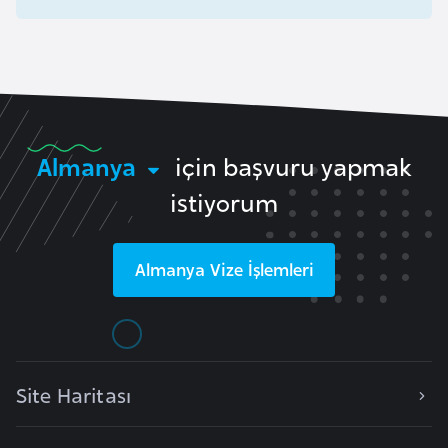
l
g
a
r
i
s
Almanya
için başvuru yapmak
t
istiyorum
a
n
Almanya
Vize İşlemleri
B
u
r
k
i
Site Haritası
n
a