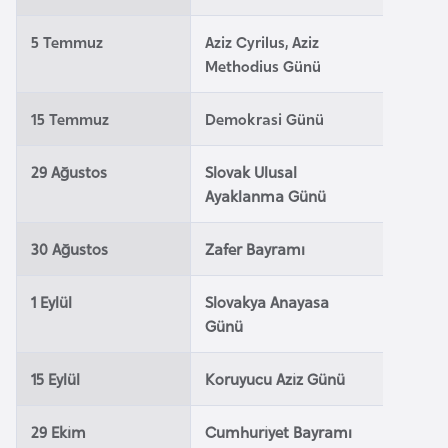
e
5 Temmuz
Aziz Cyrilus, Aziz
y
Methodius Günü
n
15 Temmuz
Demokrasi Günü
B
a
29 Ağustos
Slovak Ulusal
n
Ayaklanma Günü
g
l
30 Ağustos
Zafer Bayramı
a
d
1 Eylül
Slovakya Anayasa
e
Günü
ş
15 Eylül
Koruyucu Aziz Günü
B
e
29 Ekim
Cumhuriyet Bayramı
l