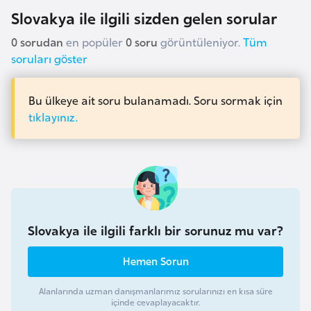
i
Slovakya ile ilgili sizden gelen sorular
n
0 sorudan
en popüler
0 soru
görüntüleniyor.
Tüm
soruları göster
B
o
s
Bu ülkeye ait soru bulanamadı. Soru sormak için
tıklayınız.
n
a
H
e
r
s
e
Slovakya ile ilgili farklı bir sorunuz mu var?
k
Hemen Sorun
B
Alanlarında uzman danışmanlarımız sorularınızı en kısa süre
u
içinde cevaplayacaktır.