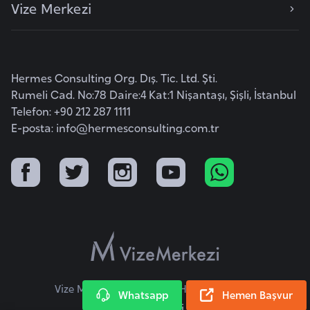
Vize Merkezi
F
a
s
o
Hermes Consulting Org. Dış. Tic. Ltd. Şti.
Rumeli Cad. No:78 Daire:4 Kat:1 Nişantaşı, Şişli, İstanbul
Ç
Telefon: +90 212 287 1111
a
E-posta:
info@hermesconsulting.com.tr
d
Ç
e
k
C
u
m
Vize Merkezi © 2026 Tüm Hakları Saklıdır.
h
Whatsapp
Hemen Başvur
u
KVKK Metni