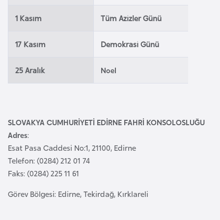
a
1 Kasım
Tüm Azizler Günü
r
u
17 Kasım
Demokrasi Günü
s
25 Aralık
Noel
B
e
l
ç
SLOVAKYA CUMHURİYETİ EDİRNE FAHRİ KONSOLOSLUĞU
i
Adres
:
k
Esat Pasa Caddesi No:1, 21100, Edirne
a
Telefon: (0284) 212 01 74
Faks: (0284) 225 11 61
B
Görev Bölgesi: Edirne, Tekirdağ, Kırklareli
e
n