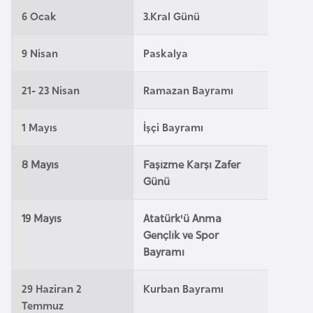
a
l
6 Ocak
3.Kral Günü
e
r
A
9 Nisan
Paskalya
i
z
e
21- 23 Nisan
Ramazan Bayramı
r
b
1 Mayıs
İşçi Bayramı
a
y
8 Mayıs
Faşizme Karşı Zafer
c
Günü
a
n
19 Mayıs
Atatürk'ü Anma
Gençlik ve Spor
Bayramı
B
a
h
29 Haziran 2
Kurban Bayramı
Temmuz
r