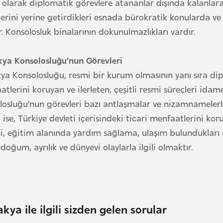
 olarak diplomatik görevlere atananlar dışında kalanlar
erini yerine getirdikleri esnada bürokratik konularda ve 
r. Konsolosluk binalarının dokunulmazlıkları vardır.
kya Konsolosluğu’nun Görevleri
ya Konsolosluğu, resmi bir kurum olmasının yanı sıra dipl
tlerini koruyan ve ilerleten, çeşitli resmi süreçleri ida
losluğu’nun görevleri bazı antlaşmalar ve nizamnamelerle
ise, Türkiye devleti içerisindeki ticari menfaatlerini kor
, eğitim alanında yardım sağlama, ulaşım bulundukları ülk
doğum, ayrılık ve dünyevi olaylarla ilgili olmaktır.
kya ile ilgili sizden gelen sorular