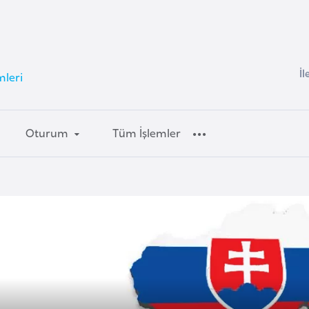
İl
mleri
Oturum
Tüm İşlemler