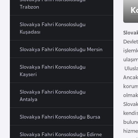
u
Trabzon
K
r
y
Slovakya Fahri Konsolosluğu
a
Kuşadası
Slova
Devlet
A
Slovakya Fahri Konsolosluğu Mersin
işleml
z
ulaşı
e
Slovakya Fahri Konsolosluğu
Ulusl
r
Kayseri
Ancak 
b
korum
a
Slovakya Fahri Konsolosluğu
olmakt
y
Antalya
Slovak
c
a
kendis
Slovakya Fahri Konsolosluğu Bursa
n
bulund
hizmet
Slovakya Fahri Konsolosluğu Edirne
B