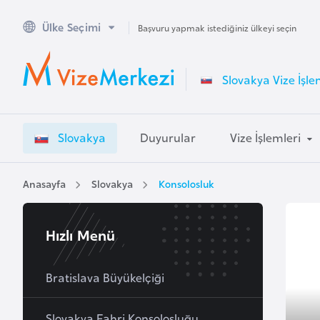
Ülke Seçimi
A
Başvuru yapmak istediğiniz ülkeyi seçin
v
u
Slovakya Vize İşle
s
t
r
Slovakya
Duyurular
Vize İşlemleri
a
l
y
Anasayfa
Slovakya
Konsolosluk
a
Hızlı Menü
A
v
u
Bratislava Büyükelçiği
s
t
Slovakya Fahri Konsolosluğu