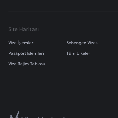
B
u
l
Site Haritası
g
a
Vize İşlemleri
Schengen Vizesi
r
Pasaport İşlemleri
Tüm Ülkeler
i
s
Vize Rejim Tablosu
t
a
n
B
u
r
k