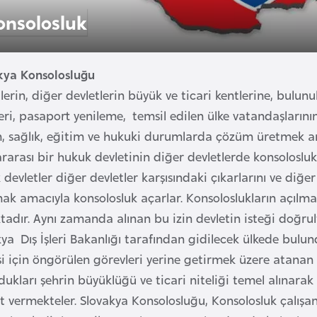
onsolosluk
kya Konsolosluğu
lerin, diğer devletlerin büyük ve ticari kentlerine, bulun
eri, pasaport yenileme, temsil edilen ülke vatandaşlarının
m, sağlık, eğitim ve hukuki durumlarda çözüm üretmek ama
ararası bir hukuk devletinin diğer devletlerde konsolosl
devletler diğer devletler karşısındaki çıkarlarını ve diğe
ak amacıyla konsolosluk açarlar. Konsoloslukların açılma
adır. Aynı zamanda alınan bu izin devletin isteği doğrult
ya Dış İşleri Bakanlığı tarafından gidilecek ülkede bulun
i için öngörülen görevleri yerine getirmek üzere atanan 
ukları şehrin büyüklüğü ve ticari niteliği temel alınarak
 vermekteler. Slovakya Konsolosluğu, Konsolosluk çalışanl