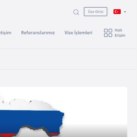
Üye Girişi
Hızlı
etişim
Referanslarımız
Vize İşlemleri
Erişim