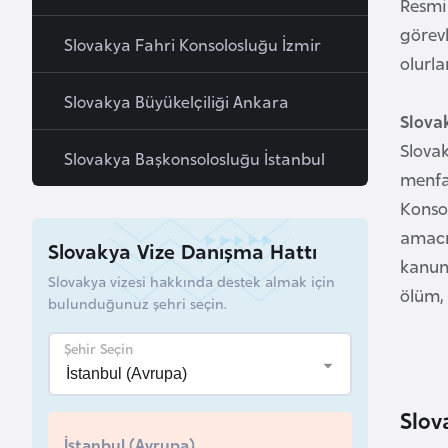
Resmi
a
görevl
Slovakya Fahri Konsolosluğu İzmir
h
olurla
r
Slovakya Büyükelçiliği Ankara
e
Slova
y
Slovak
n
Slovakya Başkonsolosluğu İstanbul
menfaa
Konso
B
amacı 
a
Slovakya Vize Danışma Hattı
kanuni
n
Slovakya vizesi hakkında destek almak için
g
ölüm, 
bulunduğunuz şehri seçin.
l
a
Şehir Seçin
d
e
Slova
ş
İstanbul (Avrupa)