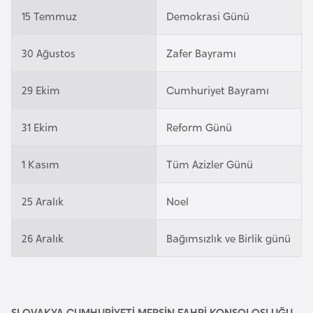
e
15 Temmuz
Demokrasi Günü
y
n
30 Ağustos
Zafer Bayramı
B
29 Ekim
Cumhuriyet Bayramı
a
n
31 Ekim
Reform Günü
g
l
1 Kasım
Tüm Azizler Günü
a
d
25 Aralık
Noel
e
ş
26 Aralık
Bağımsızlık ve Birlik günü
B
e
l
SLOVAKYA CUMHURİYETİ MERSİN FAHRİ KONSOLOSLUĞU