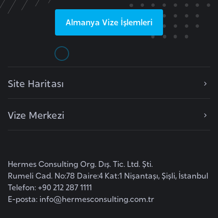
l
g
Almanya
Vize İşlemleri
a
r
i
s
Site Haritası
t
a
n
Vize Merkezi
B
u
r
Hermes Consulting Org. Dış. Tic. Ltd. Şti.
k
Rumeli Cad. No:78 Daire:4 Kat:1 Nişantaşı, Şişli, İstanbul
Telefon: +90 212 287 1111
i
E-posta:
info@hermesconsulting.com.tr
n
a