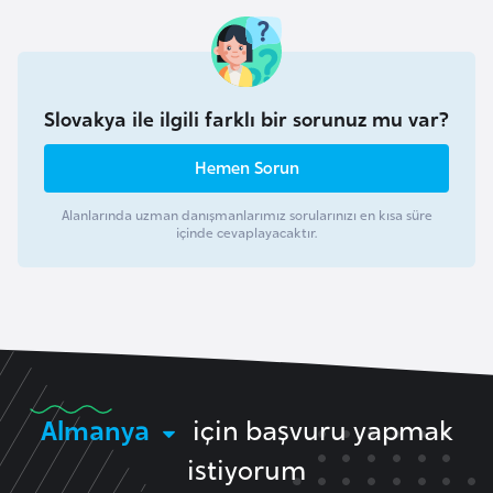
i
n
B
Slovakya ile ilgili farklı bir sorunuz mu var?
o
s
Hemen Sorun
n
a
Alanlarında uzman danışmanlarımız sorularınızı en kısa süre
içinde cevaplayacaktır.
H
e
r
s
e
k
Almanya
için başvuru yapmak
B
istiyorum
u