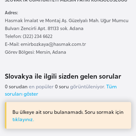
a
Adres:
r
Hasmak İmalat ve Montaj Aş. Güzelyalı Mah. Uğur Mumcu
u
Bulvarı Zencirli Apt. 81133 sok. Adana
s
Telefon: (322) 234 6622
E-Mail:
emirbozkaya@hasmak.com.tr
B
Görev Bölgesi: Mersin, Adana
e
l
ç
Slovakya ile ilgili sizden gelen sorular
i
0 sorudan
en popüler
0 soru
görüntüleniyor.
Tüm
k
soruları göster
a
Bu ülkeye ait soru bulanamadı. Soru sormak için
B
tıklayınız.
e
n