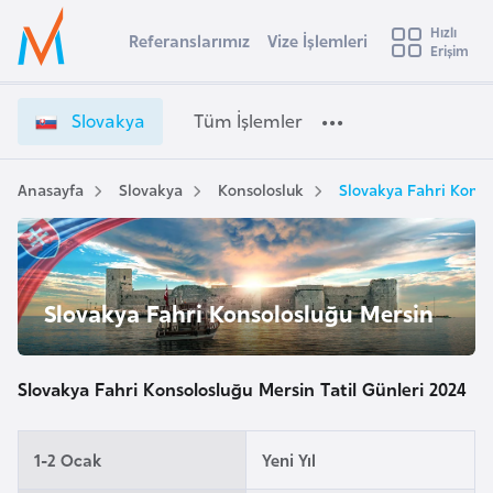
u
Hızlı
s
Referanslarımız
Vize İşlemleri
Başvuru yapmak istediğiniz ülkeyi seçin
Erişim
S
İ
Üye
t
Ülke Seçimi
l
Girişi
r
o
l
Slovakya
Tüm İşlemler
a
v
l
e
a
y
k
Anasayfa
Slovakya
Konsolosluk
Slovakya Fahri Konso
t
a
y
a
i
V
A
i
ş
v
Slovakya Fahri Konsolosluğu Mersin
z
u
i
e
s
İ
m
t
Slovakya Fahri Konsolosluğu Mersin Tatil Günleri 2024
ş
u
l
r
e
1-2 Ocak
Yeni Yıl
y
m