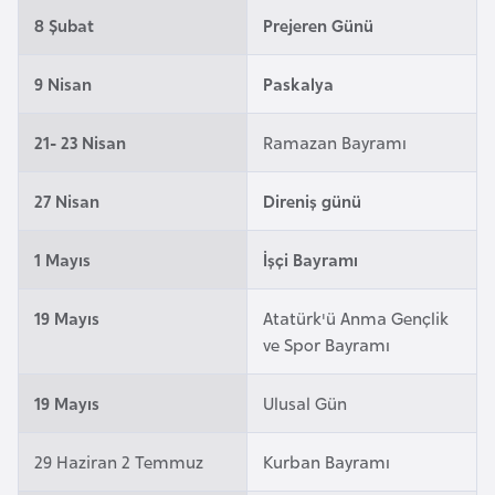
a
l
8 Şubat
Prejeren Günü
e
r
A
9 Nisan
Paskalya
i
z
e
21- 23 Nisan
Ramazan Bayramı
r
b
27 Nisan
Direniş günü
a
y
1 Mayıs
İşçi Bayramı
c
a
19 Mayıs
Atatürk'ü Anma Gençlik
n
ve Spor Bayramı
B
19 Mayıs
Ulusal Gün
a
h
29 Haziran 2 Temmuz
Kurban Bayramı
r