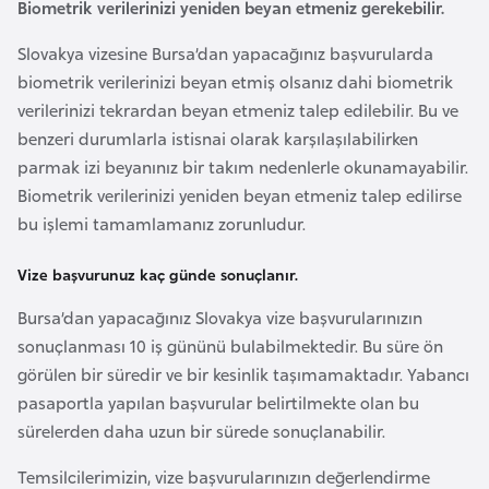
E
Biometrik verilerinizi yeniden beyan etmeniz gerekebilir.
t
Slovakya vizesine Bursa’dan yapacağınız başvurularda
i
biometrik verilerinizi beyan etmiş olsanız dahi biometrik
y
verilerinizi tekrardan beyan etmeniz talep edilebilir. Bu ve
o
benzeri durumlarla istisnai olarak karşılaşılabilirken
p
parmak izi beyanınız bir takım nedenlerle okunamayabilir.
y
Biometrik verilerinizi yeniden beyan etmeniz talep edilirse
a
bu işlemi tamamlamanız zorunludur.
F
Vize başvurunuz kaç günde sonuçlanır.
i
Bursa’dan yapacağınız Slovakya vize başvurularınızın
l
sonuçlanması 10 iş gününü bulabilmektedir. Bu süre ön
d
görülen bir süredir ve bir kesinlik taşımamaktadır. Yabancı
i
pasaportla yapılan başvurular belirtilmekte olan bu
ş
sürelerden daha uzun bir sürede sonuçlanabilir.
i
S
Temsilcilerimizin, vize başvurularınızın değerlendirme