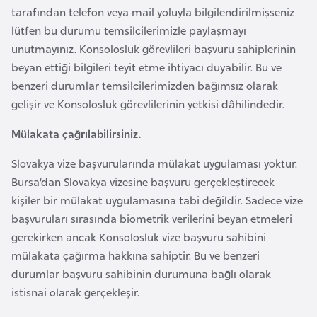
tarafından telefon veya mail yoluyla bilgilendirilmişseniz
e
lütfen bu durumu temsilcilerimizle paylaşmayı
n
unutmayınız. Konsolosluk görevlileri başvuru sahiplerinin
i
beyan ettiği bilgileri teyit etme ihtiyacı duyabilir. Bu ve
s
benzeri durumlar temsilcilerimizden bağımsız olarak
t
gelişir ve Konsolosluk görevlilerinin yetkisi dâhilindedir.
a
n
Mülakata çağrılabilirsiniz.
Slovakya vize başvurularında mülakat uygulaması yoktur.
E
Bursa’dan Slovakya vizesine başvuru gerçekleştirecek
s
kişiler bir mülakat uygulamasına tabi değildir. Sadece vize
t
başvuruları sırasında biometrik verilerini beyan etmeleri
o
gerekirken ancak Konsolosluk vize başvuru sahibini
n
mülakata çağırma hakkına sahiptir. Bu ve benzeri
y
durumlar başvuru sahibinin durumuna bağlı olarak
a
istisnai olarak gerçekleşir.