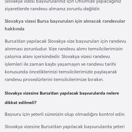
Slovakya vizesi başvurularınız için Ofisimize yapacağınız
F
ziyaretlerde randevu almanız zorunlu değildir.
a
s
Slovakya vizesi Bursa başvuruları için alınacak randevular
o
hakkında
Bursa’dan yapılacak Slovakya vize başvuruları için randevu
Ç
alınması zorunludur. Vize randevu alımı temsilcilerimizin
a
çalışma alanı içerisindedir. Slovakya vizesi randevu
d
işlemleri ile zaman kaybı yaşamayın ve randevu tarihi
konusunda önceliklerinizi temsilcilerimizle paylaşarak
Ç
randevu prosedürlerini temsilcilerimize bırakın.
e
k
Slovakya vizesine Bursa’dan yapılacak başvurularda nelere
C
dikkat edilmeli?
u
Başvuru için yeterli sürenizin olup olmadığını kontrol edin.
m
h
Slovakya vizesine Bursa’dan yapılacak başvurularda yeteri
u