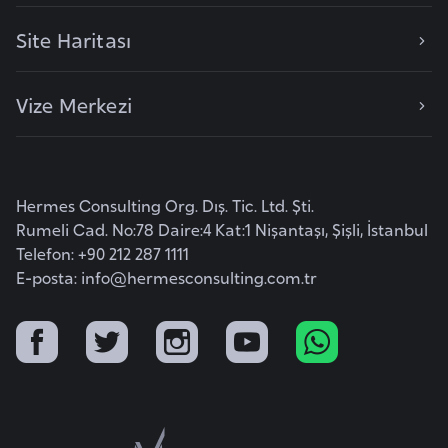
i
Site Haritası
y
a
Vize Merkezi
G
a
n
Hermes Consulting Org. Dış. Tic. Ltd. Şti.
a
Rumeli Cad. No:78 Daire:4 Kat:1 Nişantaşı, Şişli, İstanbul
Telefon: +90 212 287 1111
G
E-posta:
info@hermesconsulting.com.tr
i
n
e
B
i
s