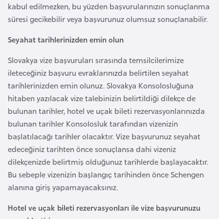
k
kabul edilmezken, bu yüzden başvurularınızın sonuçlanma
a
süresi gecikebilir veya başvurunuz olumsuz sonuçlanabilir.
Seyahat tarihlerinizden emin olun
D
Slovakya vize başvuruları sırasında temsilcilerimize
e
ileteceğiniz başvuru evraklarınızda belirtilen seyahat
m
tarihlerinizden emin olunuz. Slovakya Konsolosluğuna
o
hitaben yazılacak vize talebinizin belirtildiği dilekçe de
k
bulunan tarihler, hotel ve uçak bileti rezervasyonlarınızda
r
bulunan tarihler Konsolosluk tarafından vizenizin
a
başlatılacağı tarihler olacaktır. Vize başvurunuz seyahat
t
edeceğiniz tarihten önce sonuçlansa dahi vizeniz
i
dilekçenizde belirtmiş olduğunuz tarihlerde başlayacaktır.
k
Bu sebeple vizenizin başlangıç tarihinden önce Schengen
K
alanına giriş yapamayacaksınız.
o
n
Hotel ve uçak bileti rezervasyonları ile vize başvurunuzu
g