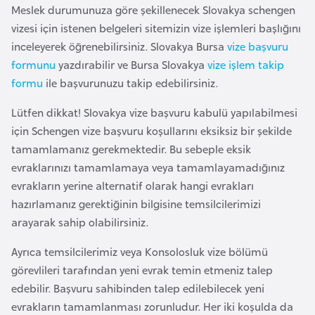
i
Meslek durumunuza göre şekillenecek Slovakya schengen
n
vizesi için istenen belgeleri sitemizin vize işlemleri başlığını
inceleyerek öğrenebilirsiniz. Slovakya Bursa
vize başvuru
B
formunu
yazdırabilir ve Bursa Slovakya
vize işlem takip
o
formu
ile başvurunuzu takip edebilirsiniz.
s
Lütfen dikkat! Slovakya vize başvuru kabulü yapılabilmesi
n
için Schengen vize başvuru koşullarını eksiksiz bir şekilde
a
tamamlamanız gerekmektedir. Bu sebeple eksik
H
evraklarınızı tamamlamaya veya tamamlayamadığınız
e
evrakların yerine alternatif olarak hangi evrakları
r
hazırlamanız gerektiğinin bilgisine temsilcilerimizi
s
arayarak sahip olabilirsiniz.
e
k
Ayrıca temsilcilerimiz veya Konsolosluk vize bölümü
görevlileri tarafından yeni evrak temin etmeniz talep
B
edebilir. Başvuru sahibinden talep edilebilecek yeni
u
evrakların tamamlanması zorunludur. Her iki koşulda da