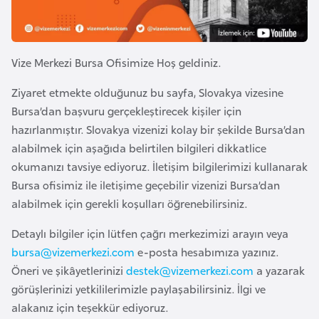
e
y
n
Vize Merkezi Bursa Ofisimize Hoş geldiniz.
B
Ziyaret etmekte olduğunuz bu sayfa, Slovakya vizesine
a
Bursa’dan başvuru gerçekleştirecek kişiler için
n
hazırlanmıştır. Slovakya vizenizi kolay bir şekilde Bursa’dan
g
alabilmek için aşağıda belirtilen bilgileri dikkatlice
l
okumanızı tavsiye ediyoruz. İletişim bilgilerimizi kullanarak
a
Bursa ofisimiz ile iletişime geçebilir vizenizi Bursa’dan
d
alabilmek için gerekli koşulları öğrenebilirsiniz.
e
Detaylı bilgiler için lütfen çağrı merkezimizi arayın veya
ş
bursa@vizemerkezi.com
e-posta hesabımıza yazınız.
Öneri ve şikâyetlerinizi
destek@vizemerkezi.com
a yazarak
B
görüşlerinizi yetkililerimizle paylaşabilirsiniz. İlgi ve
e
alakanız için teşekkür ediyoruz.
l