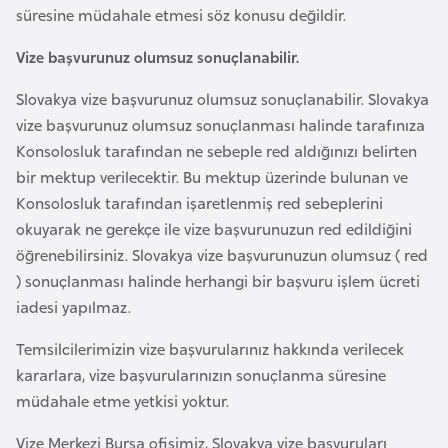
a
süresine müdahale etmesi söz konusu değildir.
h
i
Vize başvurunuz olumsuz sonuçlanabilir.
l
Slovakya vize başvurunuz olumsuz sonuçlanabilir. Slovakya
i
vize başvurunuz olumsuz sonuçlanması halinde tarafınıza
Konsolosluk tarafından ne sebeple red aldığınızı belirten
F
bir mektup verilecektir. Bu mektup üzerinde bulunan ve
i
Konsolosluk tarafından işaretlenmiş red sebeplerini
n
okuyarak ne gerekçe ile vize başvurunuzun red edildiğini
l
öğrenebilirsiniz. Slovakya vize başvurunuzun olumsuz ( red
a
) sonuçlanması halinde herhangi bir başvuru işlem ücreti
n
iadesi yapılmaz.
d
Temsilcilerimizin vize başvurularınız hakkında verilecek
i
kararlara, vize başvurularınızın sonuçlanma süresine
y
müdahale etme yetkisi yoktur.
a
Vize Merkezi Bursa ofisimiz, Slovakya vize başvuruları