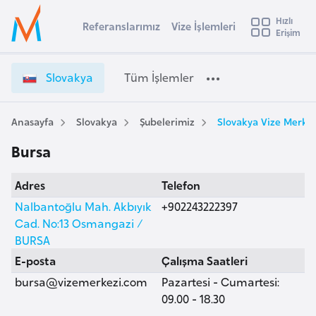
u
Hızlı
s
Referanslarımız
Vize İşlemleri
Başvuru yapmak istediğiniz ülkeyi seçin
Erişim
S
İ
Üye
t
Ülke Seçimi
l
Girişi
r
o
l
Slovakya
Tüm İşlemler
a
v
l
e
a
y
k
Anasayfa
Slovakya
Şubelerimiz
Slovakya Vize Merkez
t
a
y
Bursa
a
i
V
A
Adres
Telefon
i
ş
v
z
Nalbantoğlu Mah. Akbıyık
+902243222397
u
i
e
Cad. No:13 Osmangazi /
s
İ
BURSA
m
t
ş
E-posta
Çalışma Saatleri
u
l
bursa@vizemerkezi.com
Pazartesi - Cumartesi:
r
e
09.00 - 18.30
y
m