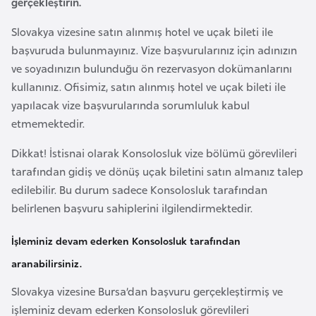
gerçekleştirin.
o
Slovakya vizesine satın alınmış hotel ve uçak bileti ile
başvuruda bulunmayınız. Vize başvurularınız için adınızın
B
ve soyadınızın bulunduğu ön rezervasyon dokümanlarını
u
kullanınız. Ofisimiz, satın alınmış hotel ve uçak bileti ile
l
yapılacak vize başvurularında sorumluluk kabul
g
etmemektedir.
a
r
Dikkat! İstisnai olarak Konsolosluk vize bölümü görevlileri
i
tarafından gidiş ve dönüş uçak biletini satın almanız talep
s
edilebilir. Bu durum sadece Konsolosluk tarafından
t
belirlenen başvuru sahiplerini ilgilendirmektedir.
a
n
İşleminiz devam ederken Konsolosluk tarafından
aranabilirsiniz.
E
Slovakya vizesine Bursa’dan başvuru gerçekleştirmiş ve
r
işleminiz devam ederken Konsolosluk görevlileri
m