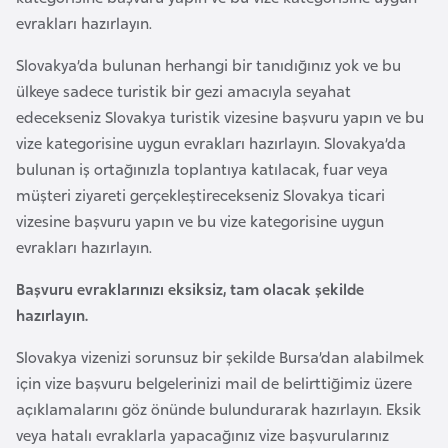
i
evrakları hazırlayın.
b
u
Slovakya’da bulunan herhangi bir tanıdığınız yok ve bu
t
ülkeye sadece turistik bir gezi amacıyla seyahat
i
edecekseniz Slovakya turistik vizesine başvuru yapın ve bu
vize kategorisine uygun evrakları hazırlayın. Slovakya’da
Ç
bulunan iş ortağınızla toplantıya katılacak, fuar veya
i
müşteri ziyareti gerçekleştirecekseniz Slovakya ticari
n
vizesine başvuru yapın ve bu vize kategorisine uygun
evrakları hazırlayın.
D
Başvuru evraklarınızı eksiksiz, tam olacak şekilde
a
hazırlayın.
n
i
Slovakya vizenizi sorunsuz bir şekilde Bursa’dan alabilmek
m
için vize başvuru belgelerinizi mail de belirttiğimiz üzere
a
açıklamalarını göz önünde bulundurarak hazırlayın. Eksik
r
veya hatalı evraklarla yapacağınız vize başvurularınız