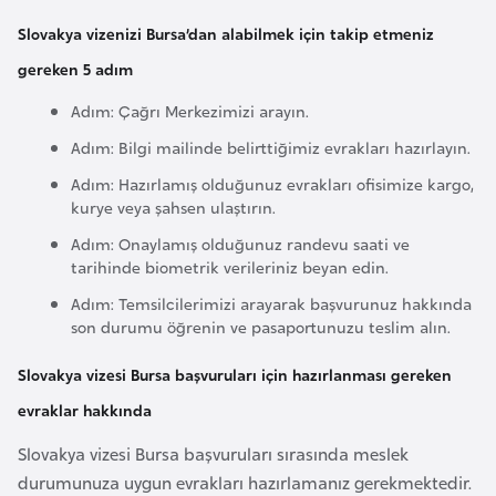
a
Slovakya vizenizi Bursa’dan alabilmek için takip etmeniz
r
gereken 5 adım
u
Adım: Çağrı Merkezimizi arayın.
s
Adım: Bilgi mailinde belirttiğimiz evrakları hazırlayın.
B
Adım: Hazırlamış olduğunuz evrakları ofisimize kargo,
e
kurye veya şahsen ulaştırın.
l
Adım: Onaylamış olduğunuz randevu saati ve
ç
tarihinde biometrik verileriniz beyan edin.
i
Adım: Temsilcilerimizi arayarak başvurunuz hakkında
k
son durumu öğrenin ve pasaportunuzu teslim alın.
a
Slovakya vizesi Bursa başvuruları için hazırlanması gereken
evraklar hakkında
B
e
Slovakya vizesi Bursa başvuruları sırasında meslek
n
durumunuza uygun evrakları hazırlamanız gerekmektedir.