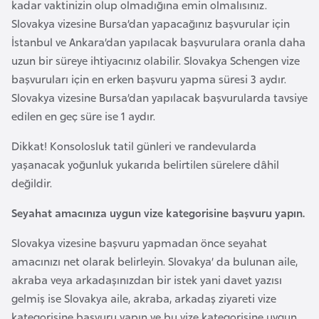
kadar vaktinizin olup olmadığına emin olmalısınız.
r
Slovakya vizesine Bursa’dan yapacağınız başvurular için
i
İstanbul ve Ankara’dan yapılacak başvurulara oranla daha
y
uzun bir süreye ihtiyacınız olabilir. Slovakya Schengen vize
e
başvuruları için en erken başvuru yapma süresi 3 aydır.
t
Slovakya vizesine Bursa’dan yapılacak başvurularda tavsiye
i
edilen en geç süre ise 1 aydır.
Dikkat! Konsolosluk tatil günleri ve randevularda
C
yaşanacak yoğunluk yukarıda belirtilen sürelere dâhil
e
değildir.
z
a
Seyahat amacınıza uygun vize kategorisine başvuru yapın.
y
Slovakya vizesine başvuru yapmadan önce seyahat
i
amacınızı net olarak belirleyin. Slovakya’ da bulunan aile,
r
akraba veya arkadaşınızdan bir istek yani davet yazısı
gelmiş ise Slovakya aile, akraba, arkadaş ziyareti vize
C
kategorisine başvuru yapın ve bu vize kategorisine uygun