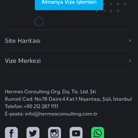
Almanya
Vize İşlemleri
i
n
B
o
Site Haritası
s
n
Vize Merkezi
a
H
e
r
Hermes Consulting Org. Dış. Tic. Ltd. Şti.
s
Rumeli Cad. No:78 Daire:4 Kat:1 Nişantaşı, Şişli, İstanbul
e
Telefon: +90 212 287 1111
k
E-posta:
info@hermesconsulting.com.tr
B
u