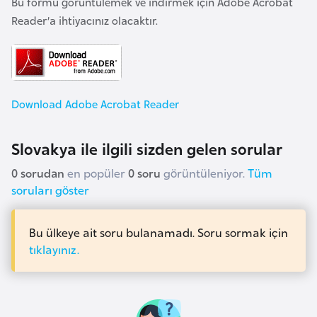
Bu formu görüntülemek ve indirmek için Adobe Acrobat
e
Reader’a ihtiyacınız olacaktır.
y
n
B
Download Adobe Acrobat Reader
a
n
Slovakya ile ilgili sizden gelen sorular
g
l
0 sorudan
en popüler
0 soru
görüntüleniyor.
Tüm
a
soruları göster
d
e
Bu ülkeye ait soru bulanamadı. Soru sormak için
ş
tıklayınız.
B
e
l