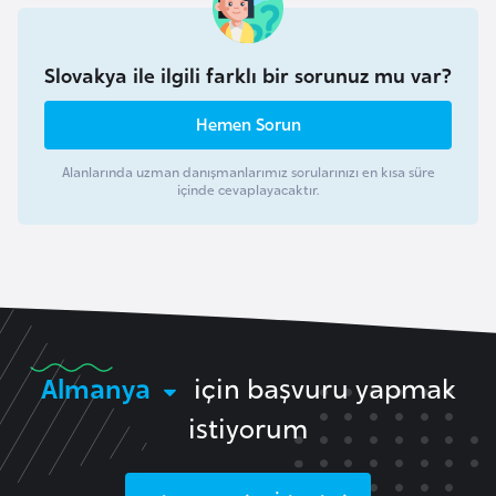
a
r
Slovakya ile ilgili farklı bir sorunuz mu var?
u
s
Hemen Sorun
Alanlarında uzman danışmanlarımız sorularınızı en kısa süre
B
içinde cevaplayacaktır.
e
l
ç
i
k
a
Almanya
için başvuru yapmak
B
istiyorum
e
n