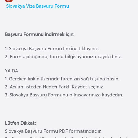
a
l
Slovakya Vize Basvuru Formu
e
r
A
i
z
Başvuru Formunu indirmek için:
e
r
1.
Slovakya
Başvuru Formu linkine tıklayınız.
b
2. Form açıldığında, formu bilgisayarınıza kaydediniz.
a
y
YA DA
c
1. Gereken linkin üzerinde farenizin sağ tuşuna basın.
a
2. Açılan listeden Hedefi Farklı Kaydet seçiniz
n
3.
Slovakya
Başvuru Formunu bilgisayarınıza kaydedin.
B
a
Lütfen Dikkat:
h
Slovakya
Başvuru Formu PDF formatındadır.
r