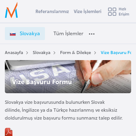
u
Hızlı
s
Referanslarımız
Vize İşlemleri
Başvuru yapmak istediğiniz ülkeyi seçin
Erişim
S
İ
Üye
t
Ülke Seçimi
l
Girişi
r
o
l
Slovakya
Tüm İşlemler
a
v
l
e
a
y
k
Anasayfa
Slovakya
Form & Dilekçe
Vize Başvuru Fo
t
a
y
a
i
V
A
Vize Başvuru Formu
i
ş
v
z
u
i
e
s
Slovakya vize başvurusunda bulunurken Slovak
İ
m
t
ş
dilinde, İngilizce ya da Türkçe hazırlanmış ve eksiksiz
u
l
doldurulmuş vize başvuru formu sunmanız talep edilir.
r
e
y
m