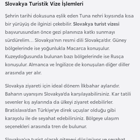
Slovakya Turistik Vize İşlemleri
e
y
Şehrin tarihi dokusuna eşlik eden Tuna nehri kıyısında kısa
n
bir yürüyüş de ilginizi çekebilir.
Slovakya turist vizesi
başvurusundan önce gezi planınıza katkı sunmayı
B
sürdürelim… Slovakya’nın resmi dili Slovakça’dır. Güney
a
bölgelerinde ise yoğunlukla Macarca konuşulur.
n
Kuzeydoğusunda bulunan bazı bölgelerinde ise Rusça
g
konuşulur. Almanca ve İngilizce de konuşulan diğer diller
l
arasında yer alır.
a
Slovakya ziyareti için ideal dönem İlkbahar aylarıdır.
d
Baharın uyanışını Slovakya’da karşılayabilirsiniz. Kar tatili
e
sevenler kış aylarında da ülkeyi ziyaret edebilirler.
ş
Bratislava’dan Türkiye’ye direk uçuşlar olduğu gibi
karayolu ile de seyahat edebilirsiniz. Bölgeye ulaşım
B
seçenekleri arasında tren de bulunur.
e
Slovakya’ya turist olarak gitmeyi düşünüyor ve seyahat
l