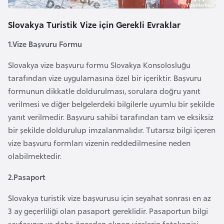
i
n
Slovakya Turistik Vize için Gerekli Evraklar
1.Vize Başvuru Formu
B
o
Slovakya vize başvuru formu Slovakya Konsolosluğu
s
tarafından vize uygulamasına özel bir içeriktir. Başvuru
n
formunun dikkatle doldurulması, sorulara doğru yanıt
a
verilmesi ve diğer belgelerdeki bilgilerle uyumlu bir şekilde
H
yanıt verilmedir. Başvuru sahibi tarafından tam ve eksiksiz
e
bir şekilde doldurulup imzalanmalıdır. Tutarsız bilgi içeren
r
vize başvuru formları vizenin reddedilmesine neden
s
olabilmektedir.
e
k
2.Pasaport
Slovakya turistik vize başvurusu için seyahat sonrası en az
B
3 ay geçerliliği olan pasaport gereklidir. Pasaportun bilgi
u
sayfasının ve daha önceden alınan vizelerin fotokopisi.