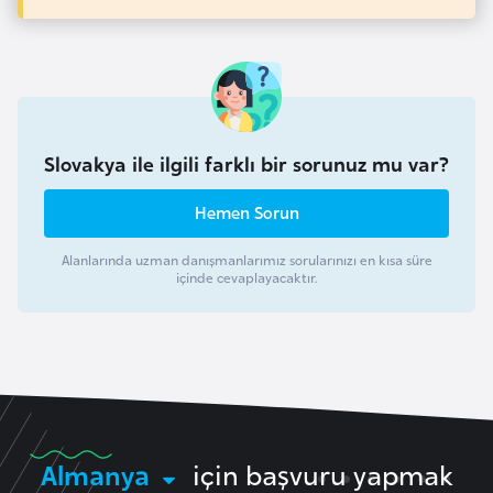
e
n
i
s
t
Slovakya ile ilgili farklı bir sorunuz mu var?
a
n
Hemen Sorun
E
Alanlarında uzman danışmanlarımız sorularınızı en kısa süre
içinde cevaplayacaktır.
s
t
o
n
y
a
Almanya
için başvuru yapmak