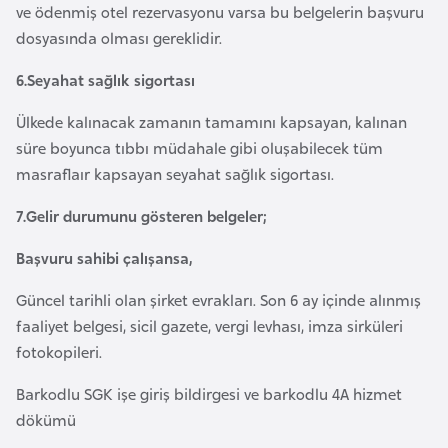
ve ödenmiş otel rezervasyonu varsa bu belgelerin başvuru
F
dosyasında olması gereklidir.
a
s
6.Seyahat sağlık sigortası
o
Ülkede kalınacak zamanın tamamını kapsayan, kalınan
süre boyunca tıbbı müdahale gibi oluşabilecek tüm
Ç
masraflaır kapsayan seyahat sağlık sigortası.
a
d
7.Gelir durumunu gösteren belgeler;
Başvuru sahibi çalışansa,
Ç
e
Güncel tarihli olan şirket evrakları. Son 6 ay içinde alınmış
k
faaliyet belgesi, sicil gazete, vergi levhası, imza sirküleri
C
fotokopileri.
u
m
Barkodlu SGK işe giriş bildirgesi ve barkodlu 4A hizmet
h
dökümü
u