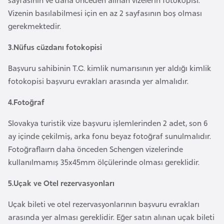
l
Vizenin basılabilmesi için en az 2 sayfasının boş olması
g
gerekmektedir.
a
r
3.Nüfus cüzdanı fotokopisi
i
Başvuru sahibinin T.C. kimlik numarısının yer aldığı kimlik
s
fotokopisi başvuru evrakları arasında yer almalıdır.
t
a
4.Fotoğraf
n
Slovakya turistik vize başvuru işlemlerinden 2 adet, son 6
ay içinde çekilmiş, arka fonu beyaz fotoğraf sunulmalıdır.
B
Fotoğraflaırn daha önceden Schengen vizelerinde
u
kullanılmamış 35x45mm ölçülerinde olması gereklidir.
r
k
5.Uçak ve Otel rezervasyonları
i
Uçak bileti ve otel rezervasyonlarının başvuru evrakları
n
arasında yer alması gereklidir. Eğer satın alınan uçak bileti
a