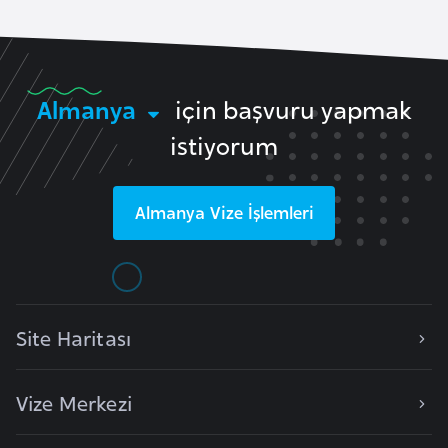
l
g
a
r
Almanya
için başvuru yapmak
i
istiyorum
s
t
a
Almanya
Vize İşlemleri
n
B
u
r
Site Haritası
k
i
Vize Merkezi
n
a