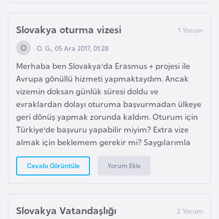
e
y
Slovakya oturma vizesi
n
O. G., 05 Ara 2017, 01:28
B
Merhaba ben Slovakya'da Erasmus + projesi ile
a
Avrupa gönüllü hizmeti yapmaktaydım. Ancak
n
vizemin doksan günlük süresi doldu ve
g
evraklardan dolayı oturuma başvurmadan ülkeye
l
geri dönüş yapmak zorunda kaldım. Oturum için
a
Türkiye'de başvuru yapabilir miyim? Extra vize
d
almak için beklemem gerekir mi? Saygılarımla
e
ş
Yorum Ekle
Cevabı Görüntüle
B
e
Slovakya Vatandaşlığı
l