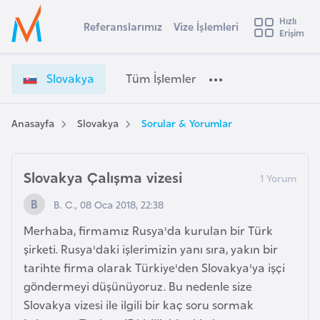
u
Hızlı
s
Referanslarımız
Vize İşlemleri
Başvuru yapmak istediğiniz ülkeyi seçin
Erişim
S
İ
Üye
t
Ülke Seçimi
l
Girişi
r
o
l
Slovakya
Tüm İşlemler
a
v
l
e
a
y
k
Anasayfa
Slovakya
Sorular & Yorumlar
t
a
y
a
i
V
Slovakya Çalışma vizesi
A
i
ş
v
B. C., 08 Oca 2018, 22:38
z
u
i
e
Merhaba, firmamız Rusya'da kurulan bir Türk
s
İ
şirketi. Rusya'daki işlerimizin yanı sıra, yakın bir
m
t
ş
tarihte firma olarak Türkiye'den Slovakya'ya işçi
u
l
göndermeyi düşünüyoruz. Bu nedenle size
r
e
Slovakya vizesi ile ilgili bir kaç soru sormak
y
m