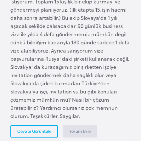
istiyorum. Toplam 15 kişilik bir ekip kurmayı ve
a
l
göndermeyi planlıyoruz. (ilk etapta 15, işin hacmi
e
r
daha sonra artabilir.) Bu ekip Slovaya'da 1 yılı
A
i
aşacak şekilde çalışacaklar. 90 günlük business
z
vize ile yılda 4 defa göndermemiz mümkün değil
e
çünkü bildiğim kadarıyla 180 günde sadece 1 defa
r
vize alabiliyoruz. Ayrıca sanıyorum vize
b
başvurularına Rusya' daki şirketi kullanarak değil,
a
Slovakya' da kuracağımız bir şirketten işçiye
y
invitation göndermek daha sağlıklı olur veya
c
Slovakya'da şirket kurmadan Türkiye'den
a
Slovakya'ya işçi, invitation vs. bu gibi konuları
n
çözmemiz mümkün mü? Nasıl bir çözüm
üretebiliriz? Yardımcı olursanız çok memnun
B
olurum. Teşekkürler, Saygılar.
a
h
Yorum Ekle
Cevabı Görüntüle
r