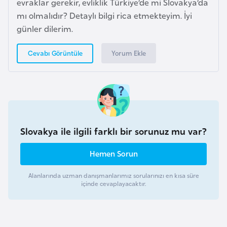
evraklar gerekir, evliklik Türkiye’de mi Slovakya’da
i
mı olmalıdır? Detaylı bilgi rica etmekteyim. İyi
n
günler dilerim.
B
Yorum Ekle
Cevabı Görüntüle
o
s
n
a
H
e
Slovakya ile ilgili farklı bir sorunuz mu var?
r
s
Hemen Sorun
e
Alanlarında uzman danışmanlarımız sorularınızı en kısa süre
k
içinde cevaplayacaktır.
B
u