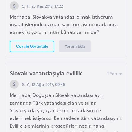
S. T., 23 Kas 2017, 17:22
a
r
Merhaba, Slovakya vatandaşı olmak istiyorum
u
inşaat işlerinde uzman sayılırım, işimi orada icra
s
etmek istiyorum, mümkünatı var mıdır?
Yorum Ekle
Cevabı Görüntüle
B
e
l
ç
Slovak vatandaşıyla evlilik
i
S. Y., 12 Ağu 2017, 09:46
k
a
Merhaba, Doğuştan Slovak vatandaşı aynı
zamanda Türk vatandaşı olan ve şu an
Slovakya’da yaşayan erkek arkadaşım ile
B
evlenmek istiyoruz. Ben sadece türk vatandaşıyım.
e
Evlilik işlemlerinin prosedürleri nedir, hangi
n