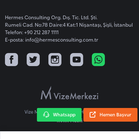
F
a
Hermes Consulting Org. Dış. Tic. Ltd. Şti.
s
Rumeli Cad. No:78 Daire:4 Kat:1 Nişantaşı, Şişli, İstanbul
o
Telefon: +90 212 287 1111
E-posta:
info@hermesconsulting.com.tr
Ç
a
d
Ç
e
k
C
Vize Merkezi © 2026 Tüm Hakları Saklıdır.
u
Whatsapp
Hemen Başvur
KVKK Metni
m
h
u