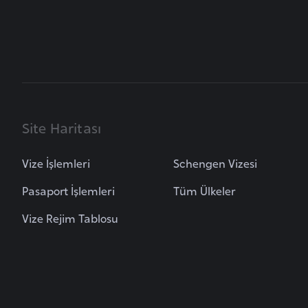
i
n
a
F
a
s
o
Site Haritası
Vize İşlemleri
Schengen Vizesi
Ç
a
Pasaport İşlemleri
Tüm Ülkeler
d
Vize Rejim Tablosu
Ç
e
k
C