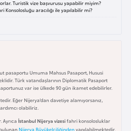
ar. Turistik vize başvurusu yapabilir miyim?
 Konsolosluğu aracılığı ile yapılabilir mi?
vcut pasaportu Umuma Mahsus Pasaport, Hususi
reklidir. Türk vatandaşlarının Diplomatik Pasaport
asaportunuz var ise ülkede 90 gün ikamet edebilirler.
dir. Eğer Nijerya’dan davetiye alamıyorsanız,
ardımcı olabiliriz.
. Ayrıca
İstanbul Nijerya vizesi
fahri konsolosluklar
a bulunan
Nijerya Büyükelçiliğinden
yapılabilmektedir.