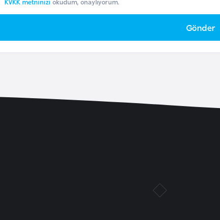
KVKK metninizi
okudum, onaylıyorum.
Gönder