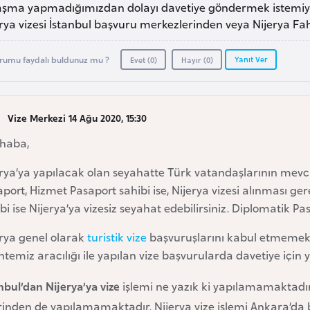
aşma yapmadığımızdan dolayı davetiye göndermek istemiyorl
rya vizesi İstanbul başvuru merkezlerinden veya Nijerya Fahri
Yanıt Ver
rumu faydalı buldunuz mu ?
Evet (
0
)
Hayır (
0
)
Vize Merkezi 14 Ağu 2020, 15:30
haba,
erya’ya yapılacak olan seyahatte Türk vatandaşlarının me
port, Hizmet Pasaport sahibi ise, Nijerya vizesi alınması ge
bi ise Nijerya’ya vizesiz seyahat edebilirsiniz. Diplomatik P
erya genel olarak
turistik vize
başvuruşlarını kabul etmemekte
temiz aracılığı ile yapılan vize başvurularda davetiye için y
nbul’dan Nijerya’ya vize
işlemi ne yazık ki yapılamamaktadır
rinden de yapılamamaktadır. Nijerya vize işlemi Ankara’d