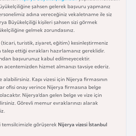
 Büyükelçiliğine şahsen gelerek başvuru yapmanız
rsonelimiz adına vereceğiniz vekaletname ile siz
a Büyükelçiliği kişileri şahsen sizi görmek
yükelçiliğine gelmek zorundasınız.
ticari, turistik, ziyaret, eğitim) kesinleştirmeniz
talep ettiği evrakları hazırlamanız gereklidir.
afından başvurunuz kabul edilmeyecektir.
in acentemizden hizmet almanızı tavsiye ederiz.
alabilirsiniz. Kapı vizesi için Nijerya firmasının
ar ofisi onay verince Nijerya firmasına belge
olacaktır. Nijerya’dan gelen belge ve vize için
irsiniz. Görevli memur evraklarınızı alarak
iz.
 temsilcimizle görüşerek
Nijerya vizesi İstanbul