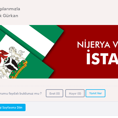
ılarımızla
ek Gürkan
Yanıt Ver
rumu faydalı buldunuz mu ?
Evet (
0
)
Hayır (
0
)
gi Sayfasına Dön