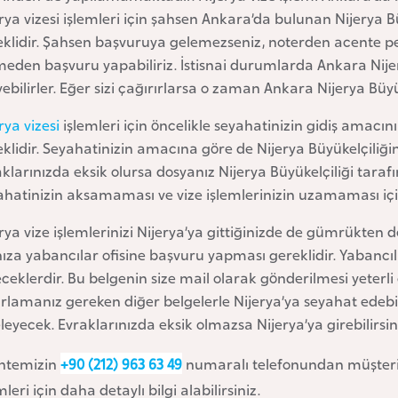
rya vizesi işlemleri için şahsen Ankara’da bulunan Nijerya
eklidir. Şahsen başvuruya gelemezseniz, noterden acente pe
eden başvuru yapabiliriz. İstisnai durumlarda Ankara Nijery
yebilirler. Eğer sizi çağırırlarsa o zaman Ankara Nijerya Bü
rya vizesi
işlemleri için öncelikle seyahatinizin gidiş amacını (
klidir. Seyahatinizin amacına göre de Nijerya Büyükelçiliğin 
klarınızda eksik olursa dosyanız Nijerya Büyükelçiliği tar
ahatinizin aksamaması ve vize işlemlerinizin uzamaması iç
rya vize işlemlerinizi Nijerya’ya gittiğinizde de gümrükten de 
ıza yabancılar ofisine başvuru yapması gereklidir. Yabancıl
ceklerdir. Bu belgenin size mail olarak gönderilmesi yeterli 
rlamanız gereken diğer belgelerle Nijerya’ya seyahat edebil
leyecek. Evraklarınızda eksik olmazsa Nijerya’ya girebilirsin
ntemizin
+90 (212) 963 63 49
numaralı telefonundan müşteri
mleri için daha detaylı bilgi alabilirsiniz.