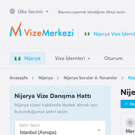
Ülke Seçimi
A
Başvuru yapmak istediğiniz ülkeyi seçin
v
u
Nijerya Vize İşleml
s
t
r
Nijerya
Vize İşlemleri
Oturum
a
l
y
Anasayfa
Nijerya
Nijerya Sorular & Yorumlar
Nij
a
Nije
Nijerya Vize Danışma Hattı
A
Nijerya vizesi hakkında destek almak için
Bil
v
bulunduğunuz şehri seçin.
u
s
Şehir Seçin
Mer
t