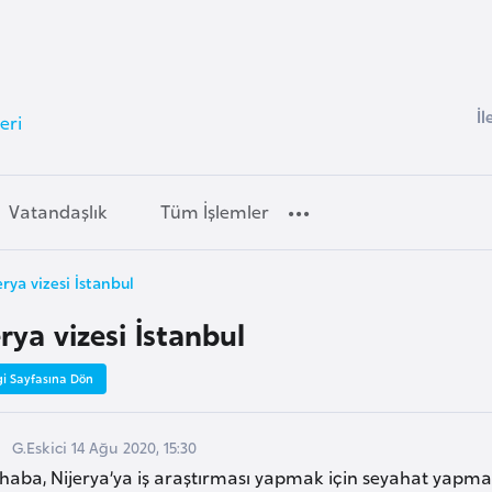
İl
eri
Vatandaşlık
Tüm İşlemler
erya vizesi İstanbul
rya vizesi İstanbul
gi Sayfasına Dön
G.Eskici 14 Ağu 2020, 15:30
haba, Nijerya’ya iş araştırması yapmak için seyahat yapma