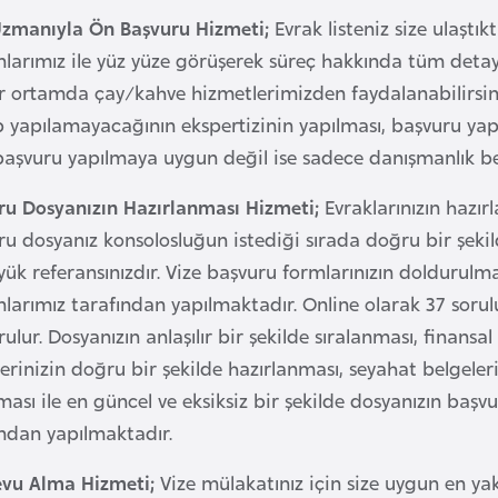
Uzmanıyla Ön Başvuru Hizmeti;
Evrak listeniz size ulaştık
arımız ile yüz yüze görüşerek süreç hakkında tüm detaylar
ir ortamda çay/kahve hizmetlerimizden faydalanabilirsin
p yapılamayacağının ekspertizinin yapılması, başvuru yapı
başvuru yapılmaya uygun değil ise sadece danışmanlık b
ru Dosyanızın Hazırlanması Hizmeti;
Evraklarınızın hazır
u dosyanız konsolosluğun istediği sırada doğru bir şekild
ük referansınızdır. Vize başvuru formlarınızın doldurulması
arımız tarafından yapılmaktadır. Online olarak 37 sorulu
ulur. Dosyanızın anlaşılır bir şekilde sıralanması, finansal v
erinizin doğru bir şekilde hazırlanması, seyahat belgeleri
ası ile en güncel ve eksiksiz bir şekilde dosyanızın başv
ından yapılmaktadır.
vu Alma Hizmeti;
Vize mülakatınız için size uygun en ya