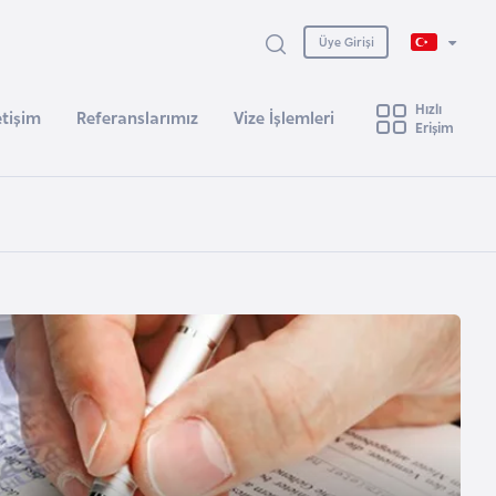
Üye Girişi
Hızlı
etişim
Referanslarımız
Vize İşlemleri
Erişim