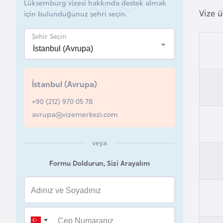
Lüksemburg vizesi hakkında destek almak
Vize ü
a
için bulunduğunuz şehri seçin.
h
Şehir Seçin
r
e
y
n
İstanbul (Avrupa)
+90 (212) 970 05 78
B
avrupa@vizemerkezi.com
a
n
veya
g
l
Formu Doldurun, Sizi Arayalım
a
d
e
ş