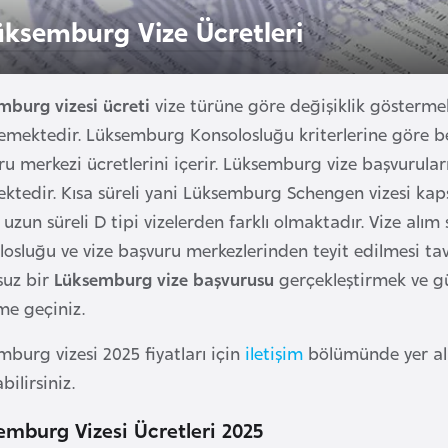
üksemburg Vize Ücretleri
mburg vizesi ücreti
vize türüne göre değişiklik göstermekt
mektedir. Lüksemburg Konsolosluğu kriterlerine göre beli
u merkezi ücretlerini içerir. Lüksemburg vize başvurular
ktedir. Kısa süreli yani Lüksemburg Schengen vizesi kapsam
 uzun süreli D tipi vizelerden farklı olmaktadır. Vize a
osluğu ve vize başvuru merkezlerinden teyit edilmesi tav
suz bir
Lüksemburg vize başvurusu
gerçekleştirmek ve gün
ime geçiniz.
burg vizesi 2025 fiyatları için
iletişim
bölümünde yer ala
bilirsiniz.
emburg Vizesi Ücretleri 2025