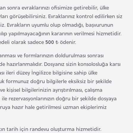
tan sonra evraklarınızı ofisimize getirebilir, ülke
ı görüşebilirsiniz. Evraklarınız kontrol edilirken siz
iz. Evrakların uyumlu olup olmadığı, başvurunun
lıp yapılmayacağının kararının verilmesi hizmetidir.
edeli olarak sadece
500 ₺
ödenir.
lanması ve formlarınızın doldurulması sonrası
e hazırlanmalıdır. Dosyanız sizin konsolosluğa karsı
 ileri düzey İngilizce bilgisine sahip ülke
k formunuz doğru bilgilerle eksiksiz bir şekilde
e kişisel bilgilerinizin ayrıştırılması, çalışma
 ile rezervasyonlarınızın doğru bir şekilde dosyaya
uruya hazır hale getirilmesi uzman ekiplerimiz
kın tarih için randevu oluşturma hizmetidir.