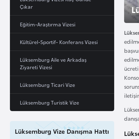
u
Çıkar
L
r
y
Eğitim-Araştırma Vizesi
a
Lükse
edilme
Kültürel-Sportif- Konferans Vizesi
A
başvur
z
edilme
Lüksemburg Aile ve Arkadaş
e
Ziyareti Vizesi
ücreti
r
Konsol
b
Lüksemburg Ticari Vize
sorun
a
iletiş
y
Lüksemburg Turistik Vize
c
Lüksem
a
danışa
n
Lüksemburg Vize Danışma Hattı
Lüks
B