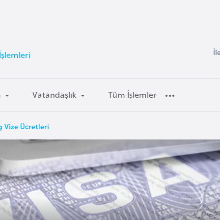
İl
şlemleri
m
Vatandaşlık
Tüm İşlemler
 Vize Ücretleri