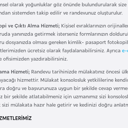
sel olarak yoğunluklar göz önünde bulundurularak size 
ndan sistemden takip edilir ve randevunuz oluşturulur.
opi ve Çıktı Alma Hizmeti;
Kişisel evraklarınızın orijina
uda yanınızda getirmek isterseniz formlarınızın doldurula
u dosyanızda olması gereken kimlik- pasaport fotokopiler
lerimizden ücretsiz olarak faydalanabilirsiniz. Ayrıca
e-
e ofisimizden yazdırabilirsiniz.
lama Hizmeti;
Randevu tarihinizde mülakatınız öncesi ülk
ayacağı hizmettir. Mülakat konsolosluk yetkililerine kendi
ra doğru ve başvurunuza uygun bir şekilde cevap vermeniz
iz bir şekilde atlatabilmeniz için uzmanımız sizi konsolosl
 sizi mülakata hazır hale getirir ve kedinizi doğru anlatm
İZMETLERİMİZ