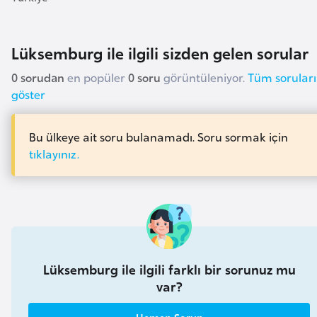
a
r
Lüksemburg ile ilgili sizden gelen sorular
u
s
0 sorudan
en popüler
0 soru
görüntüleniyor.
Tüm soruları
göster
B
e
Bu ülkeye ait soru bulanamadı. Soru sormak için
l
tıklayınız.
ç
i
k
a
B
Lüksemburg ile ilgili farklı bir sorunuz mu
var?
e
n