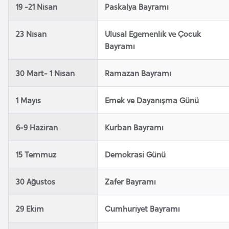
a
e
19 -21 Nisan
Paskalya Bayramı
m
l
23 Nisan
Ulusal Egemenlik ve Çocuk
A
e
Bayramı
z
r
e
i
30 Mart- 1 Nisan
Ramazan Bayramı
r
b
1 Mayıs
Emek ve Dayanışma Günü
a
y
6-9 Haziran
Kurban Bayramı
c
a
n
15 Temmuz
Demokrasi Günü
30 Ağustos
Zafer Bayramı
B
a
29 Ekim
Cumhuriyet Bayramı
h
r