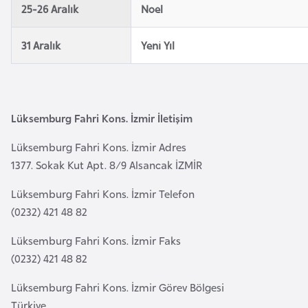
25-26 Aralık
Noel
e
y
31 Aralık
Yeni Yıl
n
B
a
Lüksemburg Fahri Kons. İzmir İletişim
n
g
Lüksemburg Fahri Kons. İzmir Adres
l
1377. Sokak Kut Apt. 8/9 Alsancak İZMİR
a
Lüksemburg Fahri Kons. İzmir Telefon
d
(0232) 421 48 82
e
ş
Lüksemburg Fahri Kons. İzmir Faks
(0232) 421 48 82
B
Lüksemburg Fahri Kons. İzmir Görev Bölgesi
e
Türkiye
l