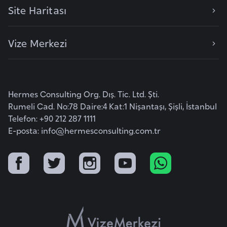
l
Site Haritası
g
a
Vize Merkezi
r
i
s
t
Hermes Consulting Org. Dış. Tic. Ltd. Şti.
a
Rumeli Cad. No:78 Daire:4 Kat:1 Nişantaşı, Şişli, İstanbul
n
Telefon: +90 212 287 1111
E-posta:
info@hermesconsulting.com.tr
B
u
r
k
i
n
a