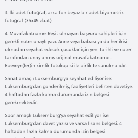
a
e
m
3. İki adet fotoğraf, arka fon beyaz bir adet biyometrik
l
fotoğraf (35x45 ebat)
A
e
z
r
4. Muvafakatname: Reşit olmayan başvuru sahipleri için
e
i
gerekli noter onaylı yazı. Anne veya babası ya da her ikisi
r
olmadan seyahat edecek çocuklar için yeni tarihli ve noter
b
tarafından onaylanmış orijinal muvafakatname .
a
Ebeveyn(ler)in kimlik fotokopisi ile birlik te sunulmalıdır.
y
c
Sanat amaçlı Lüksemburg’ya seyahat ediliyor ise:
a
Lüksemburg’dan gönderilmiş, faaliyetleri belirten davetiye.
n
4 haftadan fazla kalma durumunda izin belgesi
gerekmektedir.
B
Spor amaçlı Lüksemburg’ya seyahat ediliyor ise:
a
Lüksemburg’dan davet yazısı ve varsa lisans belgesi. 4
h
haftadan fazla kalma durumunda izin belgesi
r