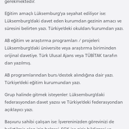
gerekmektedir.
e
y
Eğitim amaçlı Lüksemburg’ya seyahat ediliyor ise:
n
Lüksemburg’daki davet eden kurumdan gezinin amacı ve
süresini belirten yazı. Türkiye’deki okuldan/kurumdan yazı.
B
AB eğitim ve araştırma programları / projeleri:
a
Lüksemburg’daki üniversite veya araştırma biriminden
n
orijinal davetiye. Türk Ulusal Ajans veya TÜBİTAK tarafın
g
dan yazılmış.
l
a
AB programlarından burs/destek alındığına dair yazı.
d
Türkiye’deki eğitim kurumundan yazı.
e
Grup halinde gitmek isteyenler: Lüksemburg’daki
ş
federasyondan davet yazısı ve Türkiye’deki federasyondan
açıklayıcı yazı.
B
e
Başvuru sahibi çalışan ise: İşvereninizden görevinizi de
l
belirtilmiş olan izin belgesi, SGK işe giriş bildirgesi ve