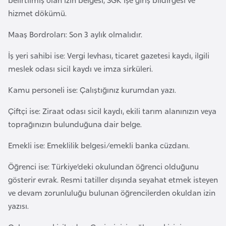
a
hizmet dökümü.
r
Maaş Bordroları: Son 3 aylık olmalıdır.
u
s
İş yeri sahibi ise: Vergi levhası, ticaret gazetesi kaydı, ilgili
meslek odası sicil kaydı ve imza sirküleri.
B
Kamu personeli ise: Çalıştığınız kurumdan yazı.
e
l
Çiftçi ise: Ziraat odası sicil kaydı, ekili tarım alanınızın veya
ç
toprağınızın bulunduğuna dair belge.
i
Emekli ise: Emeklilik belgesi/emekli banka cüzdanı.
k
a
Öğrenci ise: Türkiye’deki okulundan öğrenci olduğunu
gösterir evrak. Resmi tatiller dışında seyahat etmek isteyen
B
ve devam zorunluluğu bulunan öğrencilerden okuldan izin
e
yazısı.
n