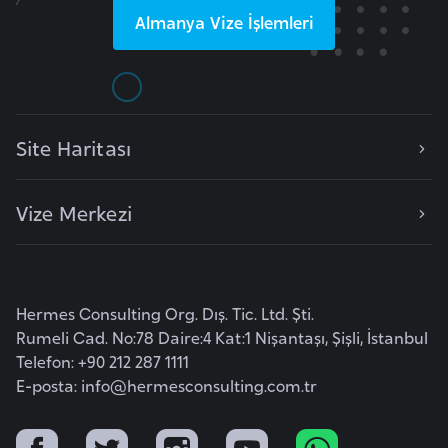
Almanya
Vize İşlemleri
r
i
y
e
t
Site Haritası
i
Vize Merkezi
C
e
z
a
Hermes Consulting Org. Dış. Tic. Ltd. Şti.
y
Rumeli Cad. No:78 Daire:4 Kat:1 Nişantaşı, Şişli, İstanbul
i
Telefon: +90 212 287 1111
r
E-posta:
info@hermesconsulting.com.tr
C