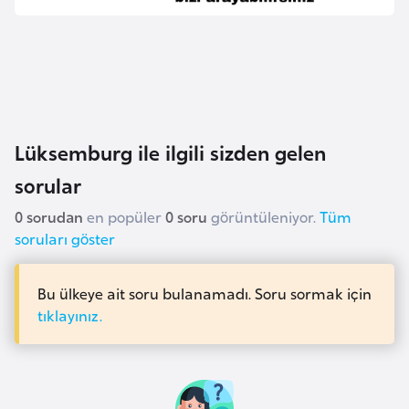
l
g
a
r
i
s
Lüksemburg ile ilgili sizden gelen
t
a
sorular
n
0 sorudan
en popüler
0 soru
görüntüleniyor.
Tüm
soruları göster
B
u
Bu ülkeye ait soru bulanamadı. Soru sormak için
r
tıklayınız.
k
i
n
a