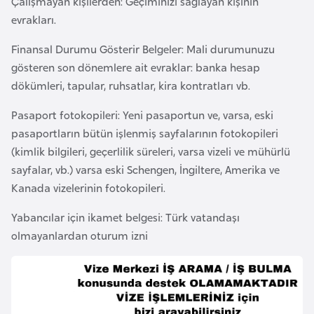
Çalışmayan kişilerden: Geçiminizi sağlayan kişinin
i
evrakları.
n
Finansal Durumu Gösterir Belgeler: Mali durumunuzu
B
gösteren son dönemlere ait evraklar: banka hesap
o
dökümleri, tapular, ruhsatlar, kira kontratları vb.
s
Pasaport fotokopileri: Yeni pasaportun ve, varsa, eski
n
pasaportların bütün işlenmiş sayfalarının fotokopileri
a
(kimlik bilgileri, geçerlilik süreleri, varsa vizeli ve mühürlü
H
sayfalar, vb.) varsa eski Schengen, İngiltere, Amerika ve
e
Kanada vizelerinin fotokopileri.
r
s
Yabancılar için ikamet belgesi: Türk vatandaşı
e
olmayanlardan oturum izni
k
B
u