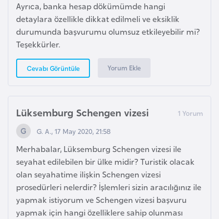
i
Ayrıca, banka hesap dökümümde hangi
b
detaylara özellikle dikkat edilmeli ve eksiklik
u
durumunda başvurumu olumsuz etkileyebilir mi?
t
Teşekkürler.
i
Yorum Ekle
Cevabı Görüntüle
Ç
i
n
Lüksemburg Schengen vizesi
G. A., 17 May 2020, 21:58
D
Merhabalar, Lüksemburg Schengen vizesi ile
a
seyahat edilebilen bir ülke midir? Turistik olacak
n
olan seyahatime ilişkin Schengen vizesi
i
prosedürleri nelerdir? İşlemleri sizin aracılığınız ile
m
yapmak istiyorum ve Schengen vizesi başvuru
a
yapmak için hangi özelliklere sahip olunması
r