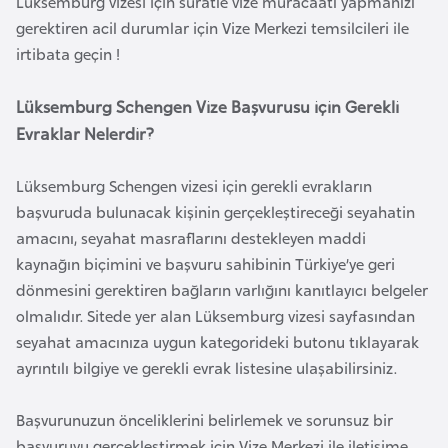
Lüksemburg vizesi için süratle vize müracaatı yapmanızı
a
gerektiren acil durumlar için Vize Merkezi temsilcileri ile
r
irtibata geçin !
u
s
Lüksemburg Schengen Vize Başvurusu için Gerekli
Evraklar Nelerdir?
B
Lüksemburg Schengen vizesi için gerekli evrakların
e
başvuruda bulunacak kişinin gerçekleştireceği seyahatin
l
amacını, seyahat masraflarını destekleyen maddi
ç
kaynağın biçimini ve başvuru sahibinin Türkiye’ye geri
i
dönmesini gerektiren bağların varlığını kanıtlayıcı belgeler
k
olmalıdır. Sitede yer alan Lüksemburg vizesi sayfasından
a
seyahat amacınıza uygun kategorideki butonu tıklayarak
ayrıntılı bilgiye ve gerekli evrak listesine ulaşabilirsiniz.
B
e
Başvurunuzun önceliklerini belirlemek ve sorunsuz bir
n
başvuruyu gerçekleştirmek için Vize Merkezi ile iletişime