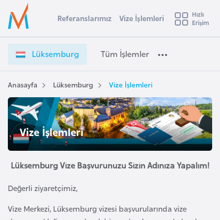
u
Hızlı
s
Referanslarımız
Vize İşlemleri
Başvuru yapmak istediğiniz ülkeyi seçin
Erişim
L
İ
Üye
t
Ülke Seçimi
ü
Girişi
r
k
l
Lüksemburg
Tüm İşlemler
a
s
l
e
e
y
m
Anasayfa
Lüksemburg
Vize İşlemleri
t
a
b
u
i
r
A
g
Vize İşlemleri
ş
v
V
u
i
i
s
z
Lüksemburg Vize Başvurunuzu Sizin Adınıza Yapalım!
m
t
e
u
Değerli ziyaretçimiz,
İ
r
ş
Vize Merkezi, Lüksemburg vizesi başvurularında vize
y
l