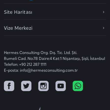
F
r
Site Haritası
a
n
Vize Merkezi
s
a
G
Hermes Consulting Org. Dış. Tic. Ltd. Şti.
a
Rumeli Cad. No:78 Daire:4 Kat:1 Nişantaşı, Şişli, İstanbul
b
Telefon: +90 212 287 1111
o
E-posta:
info@hermesconsulting.com.tr
n
G
a
m
b