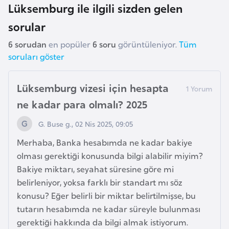
Lüksemburg ile ilgili sizden gelen
r
sorular
i
y
6 sorudan
en popüler
6 soru
görüntüleniyor.
Tüm
e
soruları göster
t
i
Lüksemburg vizesi için hesapta
ne kadar para olmalı? 2025
C
e
G. Buse g., 02 Nis 2025, 09:05
z
Merhaba, Banka hesabımda ne kadar bakiye
a
olması gerektiği konusunda bilgi alabilir miyim?
y
Bakiye miktarı, seyahat süresine göre mi
i
belirleniyor, yoksa farklı bir standart mı söz
r
konusu? Eğer belirli bir miktar belirtilmişse, bu
tutarın hesabımda ne kadar süreyle bulunması
C
gerektiği hakkında da bilgi almak istiyorum.