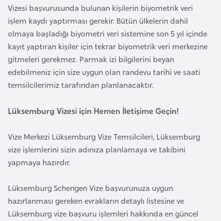
l
Vizesi başvurusunda bulunan kişilerin biyometrik veri
g
işlem kaydı yaptırması gerekir. Bütün ülkelerin dahil
a
olmaya başladığı biyometri veri sistemine son 5 yıl içinde
r
kayıt yaptıran kişiler için tekrar biyometrik veri merkezine
i
gitmeleri gerekmez. Parmak izi bilgilerini beyan
s
edebilmeniz için size uygun olan randevu tarihi ve saati
t
temsilcilerimiz tarafından planlanacaktır.
a
n
Lüksemburg Vizesi için Hemen İletişime Geçin!
Vize Merkezi Lüksemburg Vize Temsilcileri, Lüksemburg
B
vize işlemlerini sizin adınıza planlamaya ve takibini
u
yapmaya hazırdır.
r
k
Lüksemburg Schengen Vize başvurunuza uygun
i
hazırlanması gereken evrakların detaylı listesine ve
n
Lüksemburg vize başvuru işlemleri hakkında en güncel
a