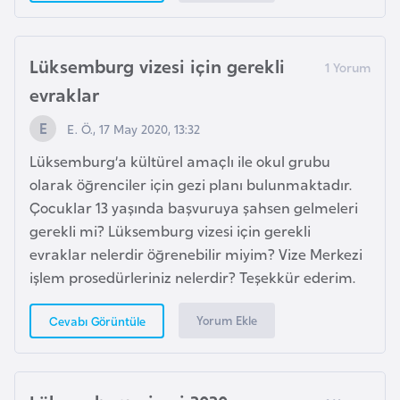
e
n
Lüksemburg vizesi için gerekli
i
s
evraklar
t
E. Ö., 17 May 2020, 13:32
a
n
Lüksemburg’a kültürel amaçlı ile okul grubu
olarak öğrenciler için gezi planı bulunmaktadır.
Çocuklar 13 yaşında başvuruya şahsen gelmeleri
E
gerekli mi? Lüksemburg vizesi için gerekli
s
evraklar nelerdir öğrenebilir miyim? Vize Merkezi
t
işlem prosedürleriniz nelerdir? Teşekkür ederim.
o
n
Yorum Ekle
Cevabı Görüntüle
y
a