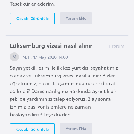
Teşekkürler ederim.
o
Yorum Ekle
Cevabı Görüntüle
B
u
l
Lüksemburg vizesi nasıl alınır
g
a
M. F., 17 May 2020, 14:00
r
Sayın yetkili, eşim ile ilk kez yurt dışı seyahatimiz
i
olacak ve Lüksemburg vizesi nasıl alınır? Bizler
s
öğretmeniz, hazırlık aşamasında nelere dikkat
t
edilmeli? Danışmanlığınız hakkında ayrıntılı bir
a
şekilde yardımınızı talep ediyoruz. 2 ay sonra
n
iznimiz başlıyor işlemlere ne zaman
başlayabiliriz? Teşekkürler.
E
r
Yorum Ekle
Cevabı Görüntüle
m