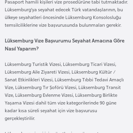
Pasaport hamili kişileri vize prosedürüne tabi tutmaktadır.
e
Lüksemburg’ya seyahat edecek Türk vatandaşlarının, bu
y
ülkeye seyahatleri öncesinde Lüksemburg Konsolosluğu
n
temsilciliklerine vize başvurusunda bulunmaları gerekir.
B
Lüksemburg Vize Başvurumu Seyahat Amacına Göre
a
Nasıl Yaparım?
n
g
Lüksemburg Turistik Vizesi, Lüksemburg Ticari Vizesi,
l
Lüksemburg Aile Ziyareti Vizesi, Lüksemburg Kültür /
a
Sanat Etkinlikleri Vizesi, Lüksemburg Tıbbi Tedavi Amaçlı
d
Vize, Lüksemburg Tır Şoförü Vizesi, Lüksemburg Transit
e
Vize, Lüksemburg Evlenme Vizesi, Lüksemburg Birlikte
ş
Yaşama Vizesi dahil tüm vize kategorilerinde 90 güne
kadar kısa süreli seyahat için vize başvurusu
B
gerçekleştirilir.
e
l