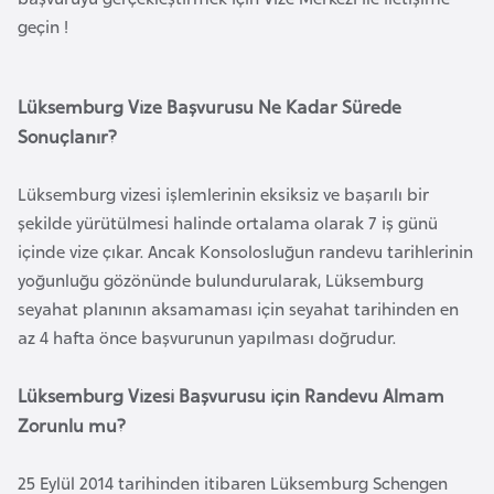
i
geçin !
n
B
Lüksemburg Vize Başvurusu Ne Kadar Sürede
o
Sonuçlanır?
s
n
Lüksemburg vizesi işlemlerinin eksiksiz ve başarılı bir
a
şekilde yürütülmesi halinde ortalama olarak 7 iş günü
H
içinde vize çıkar. Ancak Konsolosluğun randevu tarihlerinin
e
yoğunluğu gözönünde bulundurularak, Lüksemburg
r
seyahat planının aksamaması için seyahat tarihinden en
s
az 4 hafta önce başvurunun yapılması doğrudur.
e
k
Lüksemburg Vizesi Başvurusu için Randevu Almam
Zorunlu mu?
B
u
25 Eylül 2014 tarihinden itibaren Lüksemburg Schengen