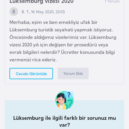
Lüksemburg vizesi 2020
E
t
B. T., 16 May 2020, 23:03
i
Merhaba, eşim ve ben emekliyiz ufak bir
y
Lüksemburg turistik seyahati yapmak istiyoruz.
o
Öncesinde aldığımız vizelerimiz var. Lüksemburg
p
vizesi 2020 yılı için değişen bir prosedürü veya
y
evrak bilgileri nelerdir? Ücretler konusunda bilgi
a
vermenizi rica ederiz.
F
Yorum Ekle
Cevabı Görüntüle
i
l
d
i
ş
i
Lüksemburg ile ilgili farklı bir sorunuz mu
S
var?