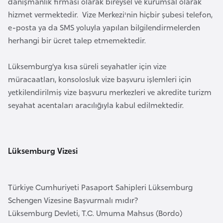
danışmanlık firması olarak bireysel ve kurumsal olarak
a
e
hizmet vermektedir. Vize Merkezi'nin hiçbir şubesi telefon,
m
e-posta ya da SMS yoluyla yapılan bilgilendirmelerden
l
A
e
herhangi bir ücret talep etmemektedir.
z
r
e
i
Lüksemburg’ya kısa süreli seyahatler için vize
r
müracaatları, konsolosluk vize başvuru işlemleri için
b
yetkilendirilmiş vize başvuru merkezleri ve akredite turizm
a
seyahat acentaları aracılığıyla kabul edilmektedir.
y
c
a
n
Lüksemburg Vizesi
B
Türkiye Cumhuriyeti Pasaport Sahipleri Lüksemburg
a
Schengen Vizesine Başvurmalı mıdır?
h
Lüksemburg Devleti, T.C. Umuma Mahsus (Bordo)
r