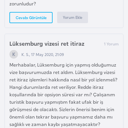
zorunludur?
k
a
Yorum Ekle
Cevabı Görüntüle
D
e
Lüksemburg vizesi ret itiraz
m
o
K. S., 17 May 2020, 21:09
k
Merhabalar, Lüksemburg için yapmış olduğumuz
r
vize başvurumuzda ret aldım. Lüksemburg vizesi
a
ret itiraz işlemleri hakkında nasıl bir yol izlenmeli?
t
Hangi durumlarda ret veriliyor. Redde itiraz
i
koşullarında bir opsiyon süresi var mı? Çalışanım
k
turistik başvuru yapmıştım fakat ufak bir iş
K
görüşmesi de olacaktı. Sizlerin önerisi benim için
o
önemli olan tekrar başvuru yapmamız daha mı
n
sağlıklı ve zaman kaybı yaşatmayacaktır?
g