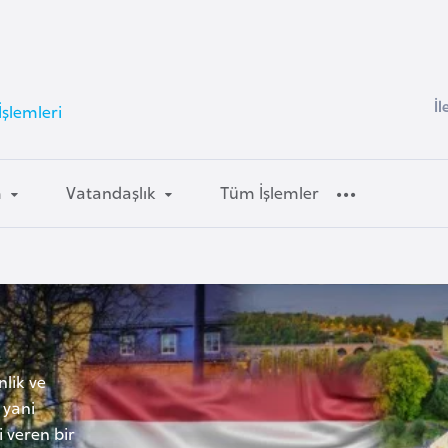
İl
şlemleri
m
Vatandaşlık
Tüm İşlemler
lik ve
 yani
 veren bir