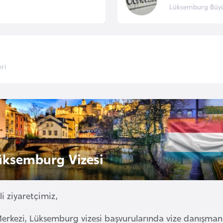
Lüksemburg Büyük
ri
üksemburg Vizesi
i ziyaretçimiz,
Merkezi, Lüksemburg vizesi başvurularında vize danışmanl