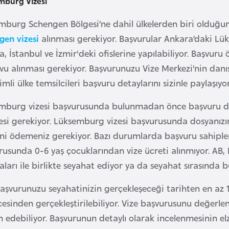
mburg Vizesi
mburg Schengen Bölgesi’ne dahil ülkelerden biri olduğun
gen vizesi
alınması gerekiyor. Başvurular Ankara’daki Lü
, İstanbul ve İzmir'deki ofislerine yapılabiliyor. Başvuru
vu alınması gerekiyor. Başvurunuzu Vize Merkezi’nin da
mli ülke temsilcileri başvuru detaylarını sizinle paylaşıyo
mburg vizesi başvurusunda bulunmadan önce başvuru dosy
si gerekiyor. Lüksemburg vizesi başvurusunda dosyanızın 
ini ödemeniz gerekiyor. Bazı durumlarda başvuru sahiple
usunda 0-6 yaş çocuklarından vize ücreti alınmıyor. AB, No
ları ile birlikte seyahat ediyor ya da seyahat sırasında 
başvurunuzu seyahatinizin gerçekleşeceği tarihten en az 
cesinden gerçekleştirilebiliyor. Vize başvurusunu değerl
 edebiliyor. Başvurunun detaylı olarak incelenmesinin 