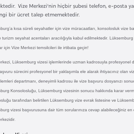
tedir. Vize Merkezi'nin hiçbir şubesi telefon, e-posta y
ngi bir ücret talep etmemektedir.
urg’a kısa süreli seyahatler için vize müracaatları, konsolosluk vize baş
e turizm seyahat acentaları aracılığıyla kabul edilmektedir. Lüksemburg 
 için Vize Merkezi temsilcileri ile irtibata geçin!
rkezi, Lüksemburg vizesi işlemlerinde uzman kadrosuyla profesyonel 
başvuru sürecini profesyonel bir yaklaşımla ele alarak ihtiyacınız olan 
işlemleri departmanı, deneyimli kadrosu ile vize başvuru dosyanızı sonu
urg Konsolosluğu, Lüksemburg vizesinin sonucu hakkında karar verme 
sluğu tarafından belirtilen Lüksemburg vize evrak listesine ve Lüksembur
urg vizesi başvurusuna dair tüm sorularınıza cevap alabileceğiniz en
rkezidir.