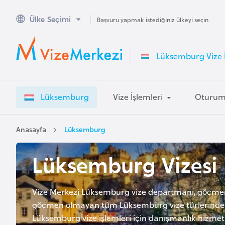
Ülke Seçimi
A
Başvuru yapmak istediğiniz ülkeyi seçin
v
u
Lüksemburg Vize İ
s
t
r
Lüksemburg
Vize İşlemleri
Oturu
a
l
y
Anasayfa
Lüksemburg
a
Lüksemburg Vizesi
A
v
Vize Merkezi Lüksemburg vize departmanı, göçmen
u
göçmen olmayan tüm Lüksemburg vize türlerinde
s
Lüksemburg vize işlemleri için danışmanlık hizmeti
t