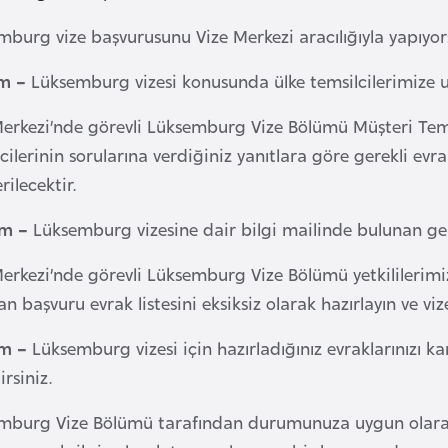
burg vize başvurusunu Vize Merkezi aracılığıyla yapıyors
ım –
Lüksemburg vizesi konusunda ülke temsilcilerimize ul
erkezi’nde görevli Lüksemburg Vize Bölümü Müşteri Temsil
cilerinin sorularına verdiğiniz yanıtlara göre gerekli evr
ilecektir.
ım –
Lüksemburg vizesine dair bilgi mailinde bulunan gerek
Merkezi’nde görevli Lüksemburg Vize Bölümü yetkililerimi
n başvuru evrak listesini eksiksiz olarak hazırlayın ve v
ım –
Lüksemburg vizesi için hazırladığınız evraklarınızı ka
irsiniz.
mburg Vize Bölümü tarafından durumunuza uygun olarak s