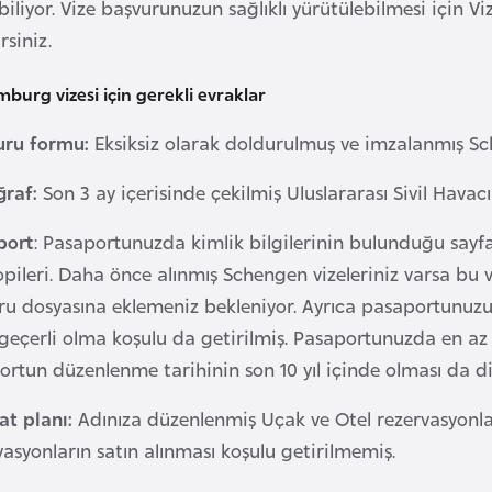
iliyor. Vize başvurunuzun sağlıklı yürütülebilmesi için Vi
rsiniz.
burg vizesi için gerekli evraklar
uru formu:
Eksiksiz olarak doldurulmuş ve imzalanmış Sc
ğraf:
Son 3 ay içerisinde çekilmiş Uluslararası Sivil Havac
port
: Pasaportunuzda kimlik bilgilerinin bulunduğu sayfa 
pileri. Daha önce alınmış Schengen vizeleriniz varsa bu v
ru dosyasına eklemeniz bekleniyor. Ayrıca pasaportunuzu
geçerli olma koşulu da getirilmiş. Pasaportunuzda en az 
rtun düzenlenme tarihinin son 10 yıl içinde olması da dik
at planı:
Adınıza düzenlenmiş Uçak ve Otel rezervasyonla
asyonların satın alınması koşulu getirilmemiş.