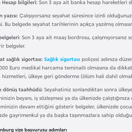
 Hesap bilgileri:
Son 3 aya ait banka hesap hareketleri 
n yazısı:
Çalışıyorsanız seyahat süresince izinli olduğunuza
i. Bu belgede seyahat tarihlerinin açıkça yazılmış olması
belgeleri:
Son 3 aya ait maaş bordrosu, çalışmıyorsanız 
ir belgeler.
t sağlık sigortası:
Sağlık sigortası
poliçesi adınıza düze
.000 Euro medikal harcama teminatlı olmasına da dikkat e
i hizmetleri, ülkeye geri gönderme (ölüm hali dahil olma
e dönüş taahhüdü:
Seyahatiniz sonlandıktan sonra ülkeye
ninizin beyanı, iş sözleşmesi ya da ülkenizde çalıştığınız
minizin devam ettiğini gösterir belgeler, ülkenizde çocu
izde gayrimenkul ya da başka taşınmazlara sahip olduğun
mburg vize başvurusu adımları