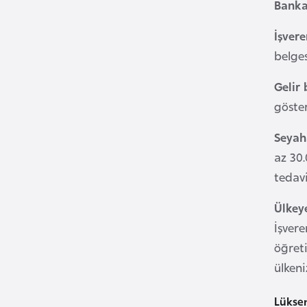
Banka
i
n
İşvere
a
belges
F
Gelir 
a
s
göster
o
Seyaha
az 30
Ç
tedav
a
d
Ülkey
İşvere
Ç
öğreti
e
ülken
k
C
Lükse