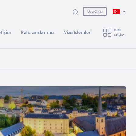
Üye Girişi
Hızlı
etişim
Referanslarımız
Vize İşlemleri
Erişim