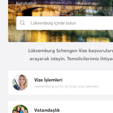
kuruluştur.
u
r
y
a
A
z
Lüksemburg Schengen Vize başvuruların
e
arayarak isteyin. Temsilcilerimiz ihtiya
r
b
a
y
Vize İşlemleri
c
Lüksemburg turist ve ticari vize işlemleri
a
n
Vatandaşlık
B