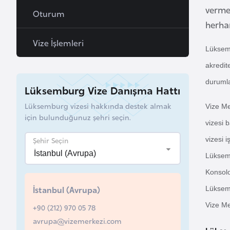
vermek
Oturum
B
herha
e
Vize İşlemleri
l
Lüksemb
a
akredit
r
u
durumlar
Lüksemburg Vize Danışma Hattı
s
Lüksemburg vizesi hakkında destek almak
Vize Me
için bulunduğunuz şehri seçin.
vizesi 
B
e
Şehir Seçin
vizesi 
l
Lüksemb
ç
Konsolo
i
İstanbul (Avrupa)
Lüksemb
k
Vize Me
a
+90 (212) 970 05 78
avrupa@vizemerkezi.com