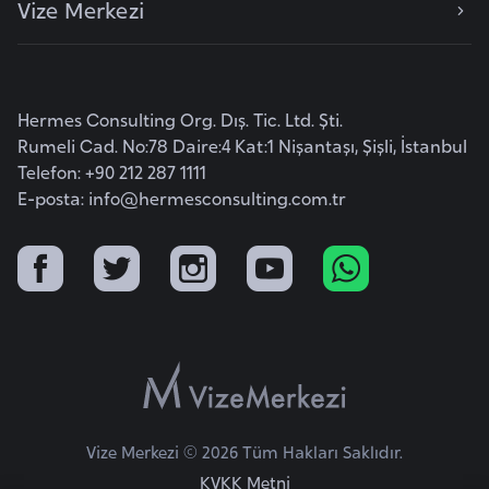
Vize Merkezi
e
y
n
Hermes Consulting Org. Dış. Tic. Ltd. Şti.
B
Rumeli Cad. No:78 Daire:4 Kat:1 Nişantaşı, Şişli, İstanbul
a
Telefon: +90 212 287 1111
n
E-posta:
info@hermesconsulting.com.tr
g
l
a
d
e
ş
B
Vize Merkezi © 2026 Tüm Hakları Saklıdır.
e
KVKK Metni
l