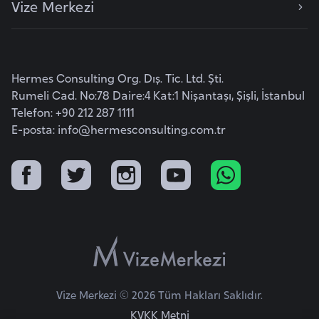
Vize Merkezi
e
y
n
Hermes Consulting Org. Dış. Tic. Ltd. Şti.
B
Rumeli Cad. No:78 Daire:4 Kat:1 Nişantaşı, Şişli, İstanbul
a
Telefon: +90 212 287 1111
n
E-posta:
info@hermesconsulting.com.tr
g
l
a
d
e
ş
B
Vize Merkezi © 2026 Tüm Hakları Saklıdır.
e
KVKK Metni
l