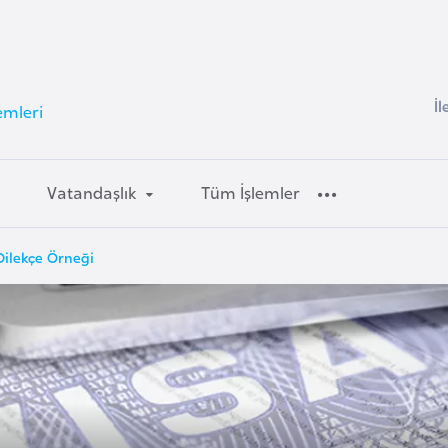
İl
emleri
Vatandaşlık
Tüm İşlemler
 Dilekçe Örneği