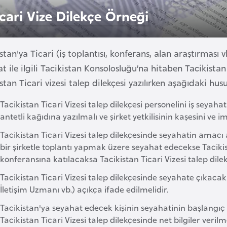
icari Vize Dilekçe Örneği
stan'ya Ticari (iş toplantısı, konferans, alan araştırması
t ile ilgili Tacikistan Konsolosluğu’na hitaben Tacikistan 
stan Ticari vizesi talep dilekçesi yazılırken aşağıdaki hus
Tacikistan Ticari Vizesi talep dilekçesi personelini iş seyaha
antetli kağıdına yazılmalı ve şirket yetkilisinin kaşesini ve im
Tacikistan Ticari Vizesi talep dilekçesinde seyahatin amacı a
bir şirketle toplantı yapmak üzere seyahat edecekse Tacikistan’d
konferansına katılacaksa Tacikistan Ticari Vizesi talep dilekçe
Tacikistan Ticari Vizesi talep dilekçesinde seyahate çıkaca
İletişim Uzmanı vb.) açıkça ifade edilmelidir.
Tacikistan'ya seyahat edecek kişinin seyahatinin başlangıç v
Tacikistan Ticari Vizesi talep dilekçesinde net bilgiler verilme