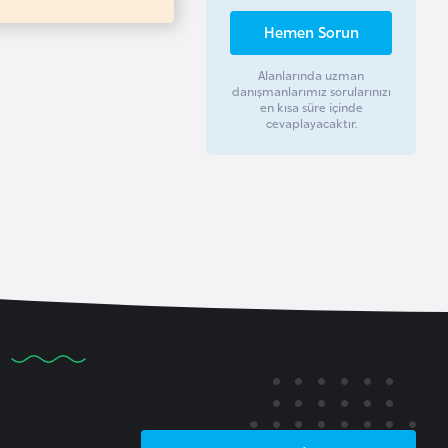
Hemen Sorun
Alanlarında uzman
danışmanlarımız sorularınızı
en kısa süre içinde
cevaplayacaktır.