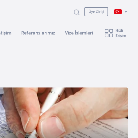
Üye Girişi
Hızlı
etişim
Referanslarımız
Vize İşlemleri
Erişim