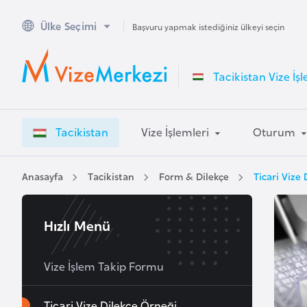
Ülke Seçimi
A
Başvuru yapmak istediğiniz ülkeyi seçin
v
u
Tacikistan Vize İşl
s
t
r
Tacikistan
Vize İşlemleri
Oturum
a
l
y
Anasayfa
Tacikistan
Form & Dilekçe
Ticari Vize
a
Hızlı Menü
A
v
u
Vize İşlem Takip Formu
s
t
Ticari Vize Dilekçe Örneği