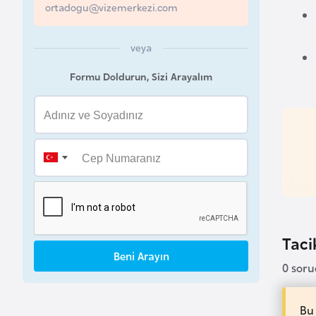
ortadogu@vizemerkezi.com
a
h
veya
r
e
Formu Doldurun, Sizi Arayalım
y
n
B
a
n
g
l
Tacik
a
Beni Arayın
d
0 sor
e
ş
Bu