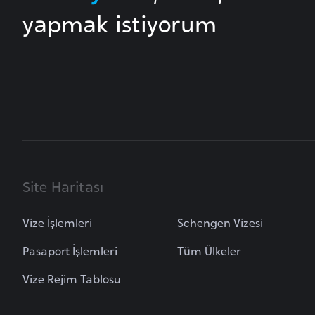
B
yapmak istiyorum
e
n
i
n
B
o
s
n
Site Haritası
a
H
Vize İşlemleri
Schengen Vizesi
e
Pasaport İşlemleri
Tüm Ülkeler
r
s
Vize Rejim Tablosu
e
k