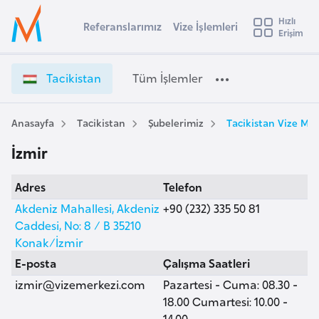
u
Hızlı
s
Referanslarımız
Vize İşlemleri
Başvuru yapmak istediğiniz ülkeyi seçin
Erişim
T
İ
Üye
t
Ülke Seçimi
a
Girişi
r
c
l
Tacikistan
Tüm İşlemler
a
i
l
e
k
y
i
Anasayfa
Tacikistan
Şubelerimiz
Tacikistan Vize Mer
t
a
s
İzmir
t
i
a
A
Adres
Telefon
n
ş
v
V
Akdeniz Mahallesi, Akdeniz
+90 (232) 335 50 81
u
i
i
Caddesi, No: 8 / B 35210
s
z
Konak/İzmir
m
t
e
E-posta
Çalışma Saatleri
u
İ
izmir@vizemerkezi.com
Pazartesi - Cuma: 08.30 -
r
ş
18.00 Cumartesi: 10.00 -
y
l
14.00