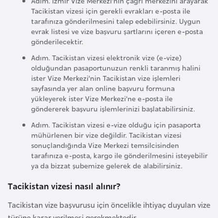
Adım. İzmir Vize Merkezi’nin çağrı merkezini arayarak
l
Tacikistan vizesi için gerekli evrakları e-posta ile
g
tarafınıza gönderilmesini talep edebilirsiniz. Uygun
evrak listesi ve vize başvuru şartlarını içeren e-posta
a
gönderilecektir.
r
i
Adım. Tacikistan vizesi elektronik vize (e-vize)
olduğundan pasaportunuzun renkli taranmış halini
s
ister Vize Merkezi’nin Tacikistan vize işlemleri
t
sayfasında yer alan online başvuru formuna
a
yükleyerek ister Vize Merkezi’ne e-posta ile
n
göndererek başvuru işlemlerinizi başlatabilirsiniz.
Adım. Tacikistan vizesi e-vize olduğu için pasaporta
mühürlenen bir vize değildir. Tacikistan vizesi
B
sonuçlandığında Vize Merkezi temsilcisinden
u
tarafınıza e-posta, kargo ile gönderilmesini isteyebilir
r
ya da bizzat şubemize gelerek de alabilirsiniz.
k
Tacikistan vizesi nasıl alınır?
i
n
Tacikistan vize başvurusu için öncelikle ihtiyaç duyulan vize
a
türüne karar verilmesi gerekmektedir.