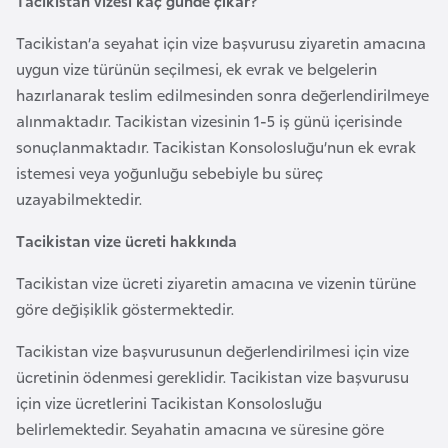
Tacikistan vizesi kaç günde çıkar?
k
a
Tacikistan’a seyahat için vize başvurusu ziyaretin amacına
uygun vize türünün seçilmesi, ek evrak ve belgelerin
hazırlanarak teslim edilmesinden sonra değerlendirilmeye
D
alınmaktadır. Tacikistan vizesinin 1-5 iş günü içerisinde
e
sonuçlanmaktadır. Tacikistan Konsolosluğu’nun ek evrak
m
istemesi veya yoğunluğu sebebiyle bu süreç
o
uzayabilmektedir.
k
r
Tacikistan vize ücreti hakkında
a
t
Tacikistan vize ücreti ziyaretin amacına ve vizenin türüne
i
göre değişiklik göstermektedir.
k
Tacikistan vize başvurusunun değerlendirilmesi için vize
K
ücretinin ödenmesi gereklidir. Tacikistan vize başvurusu
o
için vize ücretlerini Tacikistan Konsolosluğu
n
belirlemektedir. Seyahatin amacına ve süresine göre
g