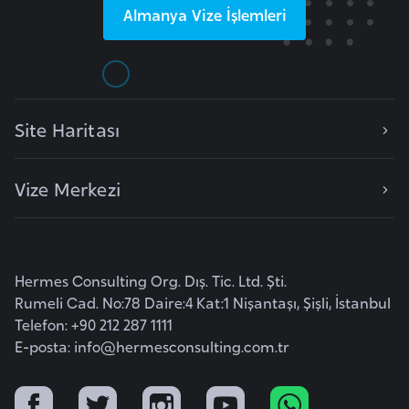
Almanya
Vize İşlemleri
e
n
i
s
t
Site Haritası
a
n
Vize Merkezi
E
s
t
Hermes Consulting Org. Dış. Tic. Ltd. Şti.
o
Rumeli Cad. No:78 Daire:4 Kat:1 Nişantaşı, Şişli, İstanbul
n
Telefon: +90 212 287 1111
y
E-posta:
info@hermesconsulting.com.tr
a