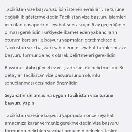
r
Tacikistan vize başvurusu için istenen evraklar vize türüne
i
değişiklik göstermektedir. Tacikistan vize başvuru işlemleri
y
için olan pasaportun seyahat sonrası için 6 ay geçerliğinin
e
olması gereklidir. Türkiye’de ikamet eden yabancıların
t
oturum kartları ile başvuru yapmaları gerekmektedir.
i
Tacikistan vize başvuru sahiplerinin seyahat tarihlerini vize
başvuru formunda açık olarak belirtmeleri gereklidir.
C
Başvuru sahibi güncel ev ve iş adresini de belirtmelidir. Bu
e
detaylar Tacikistan vize başvurusunun olumlu
z
sonuçlanması açısından önemlidir.
a
y
Seyahatinizin amacına uygun Tacikistan vize türüne
i
başvuru yapın
r
Tacikistan vizesine başvuru yapmadan önce seyahat
amacınıza karar vermeniz gerekmektedir. Vize başvuru
C
formunda belirtilen seyahat amacının belgeleri teslim