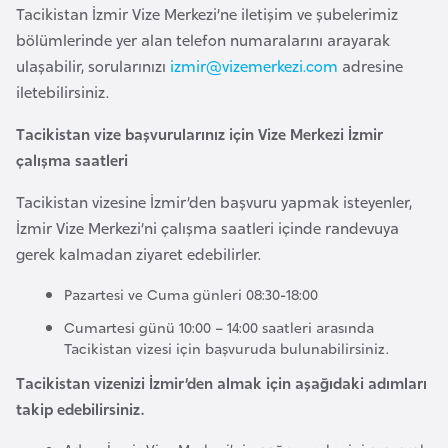
i
Tacikistan İzmir Vize Merkezi’ne iletişim ve şubelerimiz
n
bölümlerinde yer alan telefon numaralarını arayarak
ulaşabilir, sorularınızı
izmir@vizemerkezi.com
adresine
B
iletebilirsiniz.
o
Tacikistan vize başvurularınız için Vize Merkezi İzmir
s
çalışma saatleri
n
a
Tacikistan vizesine İzmir’den başvuru yapmak isteyenler,
H
İzmir Vize Merkezi’ni çalışma saatleri içinde randevuya
e
gerek kalmadan ziyaret edebilirler.
r
Pazartesi ve Cuma günleri 08:30-18:00
s
e
Cumartesi günü 10:00 – 14:00 saatleri arasında
Tacikistan vizesi için başvuruda bulunabilirsiniz.
k
Tacikistan vizenizi İzmir’den almak için aşağıdaki adımları
takip edebilirsiniz.
B
u