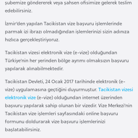
şubemize göndererek veya şahsen ofisimize gelerek teslim
a
edebilirsiniz.
r
u
İzmir’den yapılan Tacikistan vize başvuru işlemlerinde
s
parmak izi ibrazı olmadığından işlemlerinizi sizin adınıza
hızlıca gerçekleştiriyoruz.
B
Tacikistan vizesi elektronik vize (e-vize) olduğundan
e
Türkiye’nin her yerinden bölge ayrımı olmaksızın başvuru
l
yapılarak alınabilmektedir.
ç
Tacikistan Devleti, 24 Ocak 2017 tarihinde elektronik (e-
i
vize) uygulamasına geçtiğini duyurmuştur.
Tacikistan vizesi
k
elektronik vize
(e-vize) olduğundan internet üzerinden
a
başvuru yapılarak sahip olunan bir vizedir. Vize Merkezi’nin
Tacikistan vize işlemleri sayfasındaki online başvuru
B
formunu doldurarak vize başvuru işlemlerinizi
e
başlatabilirsiniz.
n