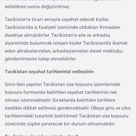
i
edildikten sonra değiştirilmez.
b
u
Tacikistan’a ticari amaçla seyahat edecek kişiler,
t
Tacikistan’da iş faaliyeti içerisinde oldukları firmadan
i
davetiye almalıdırlar. Tacikistan’a aile ve arkadaş
ziyaretinde bulunmak isteyen kişiler Tacikistan’da ikamet
eden akrabalarından, arkadaşlarından davet mektubu
Ç
gönderilmesini talep etmelidirler.
i
n
Tacikistan seyahat tarihlerinizi netleştirin
İzmir’den yapılan Tacikistan vize başvuru işlemlerinde
D
başvuru formunda belirtilen seyahat tarihlerinin net
a
olması istenmektedir. Evraklarda belirtilen tarihlere
n
özellikle dikkat edilmesi gerekmektedir. Ülkeye giriş ve çıkış
i
tarihlerindeki tutarlılık belirtilmeli Tacikistan vize başvuru
m
sürecinde şüphe yaratacak bir durum olmamalıdır.
a
r