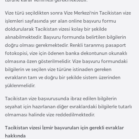
F
a
Vize türü seçildikten sonra Vize Merkezi’nin Tacikistan vize
s
işlemleri sayfasında yer alan online başvuru formu
o
doldurularak Tacikistan vizesi kolay bir şekilde
alınabilmektedir. Başvuru formunda belirtilen bilgilerin
doğru olması gerekmektedir. Renkli taranmış pasaport
Ç
fotokopisi, vize için ödenen banka dekontunun okunaklı
a
olmasına özen gösterilmelidir. Vize başvuru formundaki
d
bilgilerin ve seçilen vize türüne istinaden gereken
evrakların tam ve doğru bir şekilde sistem üzerinden
Ç
yüklenmelidir.
e
k
Tacikistan vize başvurusunda ibraz edilen bilgilerin
C
seyahat için hazırlanan diğer evraklardaki bilgilerle tutarlı
u
olmaması halinde vize reddedilmektedir.
m
Tacikistan vizesi İzmir başvuruları için gerekli evraklar
h
hakkında
u