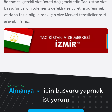
ödenmesi gerekli vize ücreti değişmektedir. Tacikistan vize
o
başvurunuz için ödemeniz gerekli vize ücretini öğrenmek
ve daha fazla bilgi almak için Vize Merkezi temsilcilerimizi
B
arayabilirsiniz.
u
l
g
a
r
i
s
t
a
n
Almanya
için başvuru yapmak
istiyorum
E
r
m