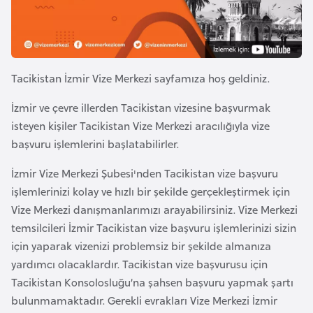
e
y
n
Tacikistan İzmir Vize Merkezi sayfamıza hoş geldiniz.
B
a
İzmir ve çevre illerden Tacikistan vizesine başvurmak
n
isteyen kişiler Tacikistan Vize Merkezi aracılığıyla vize
g
başvuru işlemlerini başlatabilirler.
l
İzmir Vize Merkezi Şubesi'nden Tacikistan vize başvuru
a
işlemlerinizi kolay ve hızlı bir şekilde gerçekleştirmek için
d
Vize Merkezi danışmanlarımızı arayabilirsiniz. Vize Merkezi
e
temsilcileri İzmir Tacikistan vize başvuru işlemlerinizi sizin
ş
için yaparak vizenizi problemsiz bir şekilde almanıza
yardımcı olacaklardır. Tacikistan vize başvurusu için
B
Tacikistan Konsolosluğu’na şahsen başvuru yapmak şartı
e
bulunmamaktadır. Gerekli evrakları Vize Merkezi İzmir
l