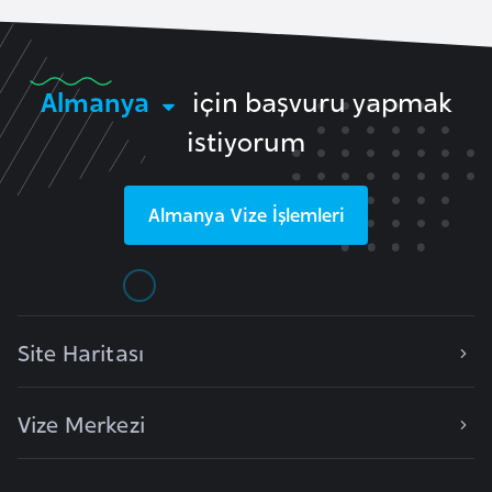
e
y
n
Almanya
için başvuru yapmak
istiyorum
B
a
n
Almanya
Vize İşlemleri
g
l
a
d
e
Site Haritası
ş
Vize Merkezi
B
e
l