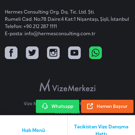
a
Hermes Consulting Org. Dış. Tic. Ltd. Şti.
r
Rumeli Cad. No:78 Daire:4 Kat:1 Nişantaşı, Şişli, İstanbul
u
Telefon: +90 212 287 1111
s
E-posta:
info@hermesconsulting.com.tr
B
e
l
ç
i
k
a
Vize Merkezi © 2026 Tüm Hakları Saklıdır.
Whatsapp
Hemen Başvur
KVKK Metni
B
e
Tacikistan Vize Danışma
n
Hızlı Menü
Hattı