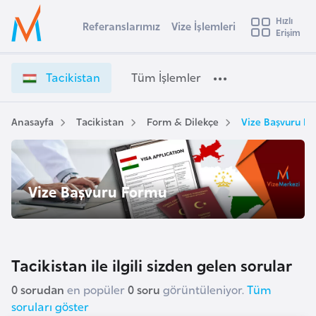
u
Hızlı
s
Referanslarımız
Vize İşlemleri
Başvuru yapmak istediğiniz ülkeyi seçin
Erişim
T
İ
Üye
t
Ülke Seçimi
a
Girişi
r
c
l
Tacikistan
Tüm İşlemler
a
i
l
e
k
y
i
Anasayfa
Tacikistan
Form & Dilekçe
Vize Başvuru F
t
a
s
t
i
a
A
n
ş
Vize Başvuru Formu
v
V
u
i
i
s
z
m
t
e
Tacikistan ile ilgili sizden gelen sorular
u
İ
r
ş
0 sorudan
en popüler
0 soru
görüntüleniyor.
Tüm
y
l
soruları göster