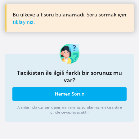
a
e
m
Bu ülkeye ait soru bulanamadı. Soru sormak için
l
A
tıklayınız.
e
z
r
e
i
r
b
a
y
Tacikistan ile ilgili farklı bir sorunuz mu
c
var?
a
n
Hemen Sorun
Alanlarında uzman danışmanlarımız sorularınızı en kısa süre
B
içinde cevaplayacaktır.
a
h
r