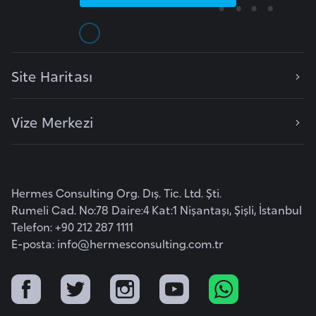
a
r
u
s
Site Haritası
B
Vize Merkezi
e
l
ç
i
Hermes Consulting Org. Dış. Tic. Ltd. Şti.
k
Rumeli Cad. No:78 Daire:4 Kat:1 Nişantaşı, Şişli, İstanbul
a
Telefon: +90 212 287 1111
E-posta:
info@hermesconsulting.com.tr
B
e
n