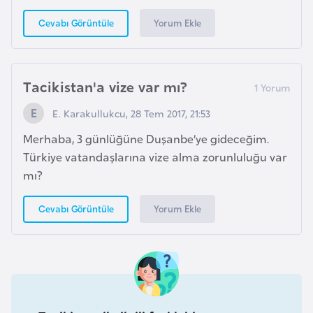
a
e
m
Yorum Ekle
Cevabı Görüntüle
l
A
e
z
r
e
Tacikistan'a vize var mı?
i
r
E. Karakullukcu, 28 Tem 2017, 21:53
b
a
Merhaba, 3 günlüğüne Duşanbe’ye gideceğim.
y
Türkiye vatandaşlarına vize alma zorunluluğu var
c
mı?
a
Yorum Ekle
Cevabı Görüntüle
n
B
a
h
r