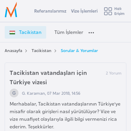
u
Hızlı
s
Referanslarımız
Vize İşlemleri
Başvuru yapmak istediğiniz ülkeyi seçin
Erişim
T
İ
Üye
t
Ülke Seçimi
a
Girişi
r
c
l
Tacikistan
Tüm İşlemler
a
i
l
e
k
y
i
Anasayfa
Tacikistan
Sorular & Yorumlar
t
a
s
t
i
a
Tacikistan vatandaşları için
A
n
ş
v
Türkiye vizesi
V
u
i
i
G. Karaman, 07 Mar 2018, 14:56
s
z
m
t
Merhabalar, Tacikistan vatandaşlarının Türkiye'ye
e
u
misafir olarak girişleri nasıl yürütülüyor? Vize ve
İ
r
vize muafiyet olaylarıyla ilgili bilgi vermenizi rica
ş
y
l
ederim. Teşekkürler.