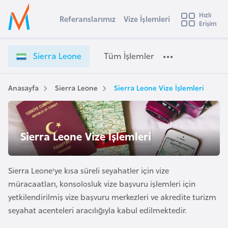
u
Hızlı
s
Referanslarımız
Vize İşlemleri
Başvuru yapmak istediğiniz ülkeyi seçin
Erişim
S
İ
Üye
t
Ülke Seçimi
i
Girişi
r
e
l
Sierra Leone
Tüm İşlemler
a
r
l
e
r
y
a
Anasayfa
Sierra Leone
Sierra Leone Vize İşlemleri
t
a
L
e
i
o
A
Sierra Leone Vize İşlemleri
n
ş
v
e
u
i
V
s
Sierra Leone'ye kısa süreli seyahatler için vize
i
m
t
z
müracaatları, konsolosluk vize başvuru işlemleri için
u
e
yetkilendirilmiş vize başvuru merkezleri ve akredite turizm
r
İ
seyahat acenteleri aracılığıyla kabul edilmektedir.
y
ş