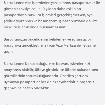
Sierra Leone vize işlemlerine yeni alınmış pasaportunuz ile
e
gitmeniz tavsiye edilir. 10 yıldan daha eski olan
y
pasaportlarla başvuru işlemleri gerçekleşmezken, aynı
n
şekilde yıpranmış ve hasar görmüş pasaportlarla da vize
başvuru işlemlerinde bulunamazsınız.
B
a
Başvurunuzun önceliklerini belirlemek ve sorunsuz bir
n
başvuruyu gerçekleştirmek için Vize Merkezi ile iletişime
g
geçin!
l
a
Sierra Leone Konsolosluğu, vize başvuru işlemlerinizi
d
onaylamış olabilir, ülkeye girişiniz ise ülkede bulunan sınır
e
görevlilerinin sorumluluğundadır. Önerilen şartlara
ş
uymayan pasaportlar her daim seyahatinizin başarısız
geçmesine neden olacaktır.
B
e
l