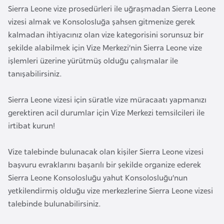
a
l
Sierra Leone vize prosedürleri ile uğraşmadan Sierra Leone
e
vizesi almak ve Konsolosluğa şahsen gitmenize gerek
m
A
kalmadan ihtiyacınız olan vize kategorisini sorunsuz bir
l
z
şekilde alabilmek için Vize Merkezi’nin Sierra Leone vize
e
e
işlemleri üzerine yürütmüş olduğu çalışmalar ile
r
r
tanışabilirsiniz.
i
b
a
Sierra Leone vizesi için süratle vize müracaatı yapmanızı
y
gerektiren acil durumlar için Vize Merkezi temsilcileri ile
c
irtibat kurun!
a
n
Vize talebinde bulunacak olan kişiler Sierra Leone vizesi
başvuru evraklarını başarılı bir şekilde organize ederek
Sierra Leone Konsolosluğu yahut Konsolosluğu’nun
B
yetkilendirmiş olduğu vize merkezlerine Sierra Leone vizesi
a
talebinde bulunabilirsiniz.
h
r