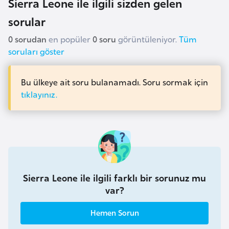
Sierra Leone ile ilgili sizden gelen
a
sorular
r
u
0 sorudan
en popüler
0 soru
görüntüleniyor.
Tüm
soruları göster
s
Bu ülkeye ait soru bulanamadı. Soru sormak için
B
tıklayınız.
e
l
ç
i
k
a
Sierra Leone ile ilgili farklı bir sorunuz mu
var?
B
e
Hemen Sorun
n