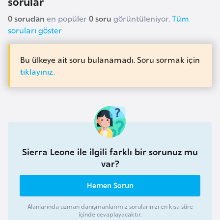
sorular
a
l
e
0 sorudan
en popüler
0 soru
görüntüleniyor.
Tüm
m
soruları göster
A
l
z
e
e
Bu ülkeye ait soru bulanamadı. Soru sormak için
r
tıklayınız.
r
i
b
a
y
c
a
n
Sierra Leone ile ilgili farklı bir sorunuz mu
var?
B
Hemen Sorun
a
h
Alanlarında uzman danışmanlarımız sorularınızı en kısa süre
r
içinde cevaplayacaktır.