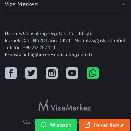
Vize Merkezi
a
r
u
s
Hermes Consulting Org. Dış. Tic. Ltd. Şti.
Rumeli Cad. No:78 Daire:4 Kat:1 Nişantaşı, Şişli, İstanbul
Telefon: +90 212 287 1111
B
E-posta:
info@hermesconsulting.com.tr
e
l
ç
i
k
a
B
e
Vize Merkezi © 2026 Tüm Hakları Saklıdır.
Whatsapp
Hemen Başvur
n
KVKK Metni