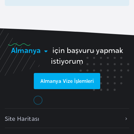
e
y
n
B
a
Almanya
için başvuru yapmak
n
istiyorum
g
l
a
Almanya
Vize İşlemleri
d
e
ş
Site Haritası
B
e
l