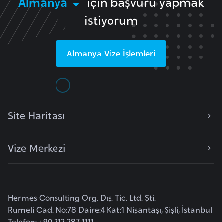
Almanya
için başvuru yapmak
e
istiyorum
y
n
Almanya
Vize İşlemleri
B
a
n
g
Site Haritası
l
a
d
Vize Merkezi
e
ş
B
Hermes Consulting Org. Dış. Tic. Ltd. Şti.
e
Rumeli Cad. No:78 Daire:4 Kat:1 Nişantaşı, Şişli, İstanbul
l
Telefon: +90 212 287 1111