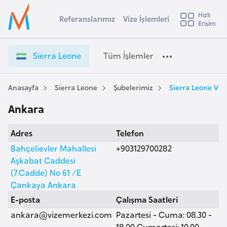
u
Hızlı
s
Referanslarımız
Vize İşlemleri
Başvuru yapmak istediğiniz ülkeyi seçin
Erişim
S
İ
Üye
t
Ülke Seçimi
i
Girişi
r
e
l
Sierra Leone
Tüm İşlemler
a
r
l
e
r
y
a
Anasayfa
Sierra Leone
Şubelerimiz
Sierra Leone Viz
t
a
L
Ankara
e
i
o
A
Adres
Telefon
n
ş
v
e
Bahçelievler Mahallesi
+903129700282
u
i
V
Aşkabat Caddesi
s
i
(7.Cadde) No 61 /E
m
t
z
Çankaya Ankara
u
e
E-posta
Çalışma Saatleri
r
İ
ankara@vizemerkezi.com
Pazartesi - Cuma: 08.30 -
y
ş
18.00 Cumartesi: 10.00 -