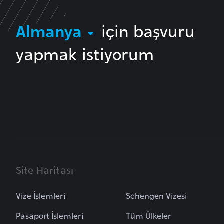
B
Almanya
için başvuru
e
l
yapmak istiyorum
a
r
u
s
B
e
l
ç
Site Haritası
i
k
Vize İşlemleri
Schengen Vizesi
a
Pasaport İşlemleri
Tüm Ülkeler