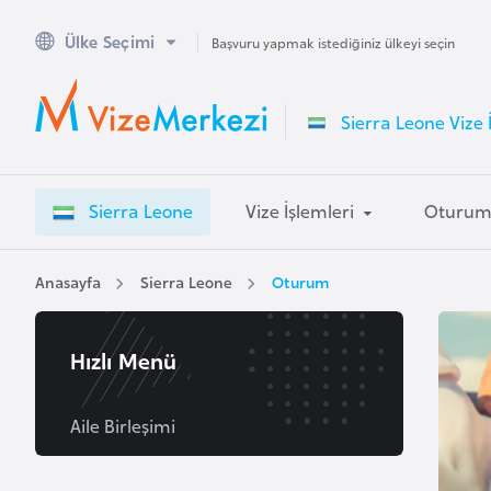
Ülke Seçimi
A
Başvuru yapmak istediğiniz ülkeyi seçin
v
u
Sierra Leone Vize 
s
t
r
Sierra Leone
Vize İşlemleri
Oturu
a
l
y
Anasayfa
Sierra Leone
Oturum
a
Hızlı Menü
A
v
u
Aile Birleşimi
s
t