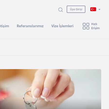
Üye Girişi
Hızlı
etişim
Referanslarımız
Vize İşlemleri
Erişim